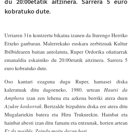
du 20:00etatik aitzinera. Sarrera 5 euro
kobratuko dute.
Urriaren 31n kontzertu bikaina izanen da Iturengo Herriko
Etxeko ganbaran. Malerrekako euskara zerbitzuak Kultur
Ibilbidearen baitan antolatuta, Ruper Ordorika oñatiarrak
emanaldia eskainiko du 20:00etatik aitzinera. Sarrera 5
euro kobratuko dute.
Oso kantari ezaguna dugu Ruper, hamasei diska
kaleratuak ditu dagoeneko, 1980. urtean
Hautsi da
Amphora
izan zen lehena eta azkena berriki atera duen
Azu­kre koxkorrak
. Bertzalde bizpahiru diska ere atera ditu
Mugalariekin batera eta Hiru Trukurekin. Hainbat eta
hainbat abesti izan ditu famatu eta entzunak, horien artean
Ez da posible
,
Zaindu maite duzun hor
i…