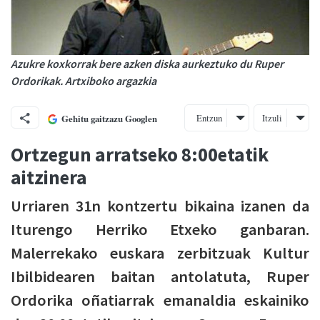
Azukre koxkorrak bere azken diska aurkeztuko du Ruper
Ordorikak. Artxiboko argazkia
Entzun
Itzuli
Gehitu gaitzazu Googlen
Ortzegun arratseko 8:00etatik
aitzinera
Urriaren 31n kontzertu bikaina izanen da
Iturengo Herriko Etxeko ganbaran.
Malerrekako euskara zerbitzuak Kultur
Ibilbidearen baitan antolatuta, Ruper
Ordorika oñatiarrak emanaldia eskainiko