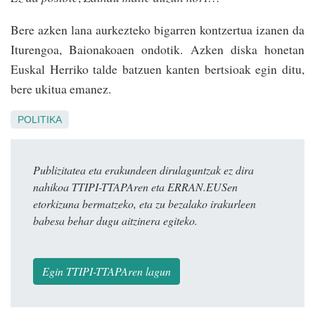
Bere azken lana aurkezteko biga­rren kontzertua izanen da
Iturengoa, Baionako­a­en ondotik. Azken diska honetan
Euskal Herriko talde batzuen kanten bertsioak egin ditu,
bere ukitua emanez.
POLITIKA
Publizitatea eta erakundeen dirulaguntzak ez dira
nahikoa TTIPI-TTAPAren eta ERRAN.EUSen
etorkizuna bermatzeko, eta zu bezalako irakurleen
babesa behar dugu aitzinera egiteko.
Egin TTIPI-TTAPAren lagun