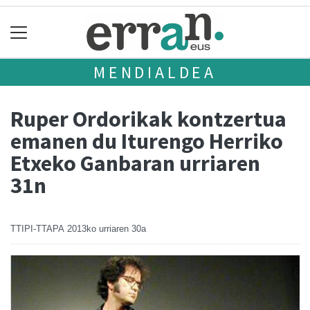
MENDIALDEA
Ruper Ordorikak kontzertua
emanen du Iturengo Herriko
Etxeko Ganbaran urriaren
31n
TTIPI-TTAPA
2013ko urriaren 30a