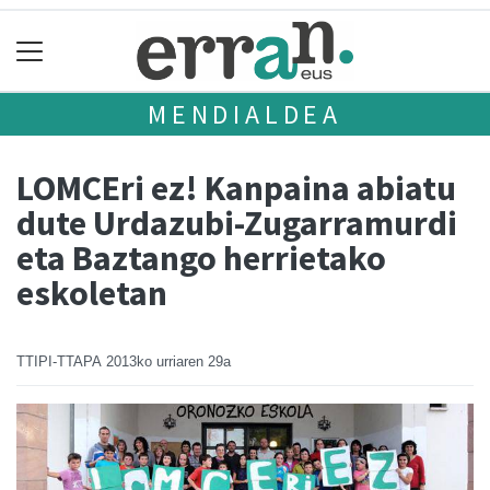
MENDIALDEA
LOMCEri ez! Kanpaina abiatu
dute Urdazubi-Zugarramurdi
eta Baztango herrietako
eskoletan
TTIPI-TTAPA
2013ko urriaren 29a