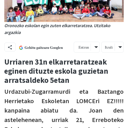
Oronozko eskolan egin zuten elkarretaratzea. Utzitako
argazkia
Entzun
Itzuli
Gehitu gaitzazu Googlen
Urriaren 31n elkarretaratzeak
eginen dituzte eskola guzietan
arratsaldeko 5etan
Urdazubi-Zugarramurdi eta Baztango
Herrietako Eskoletan LOMCEri EZ!!!!!
kanpaina abiatu da. Joan den
astelehenean, urriak 21, Erreboteko