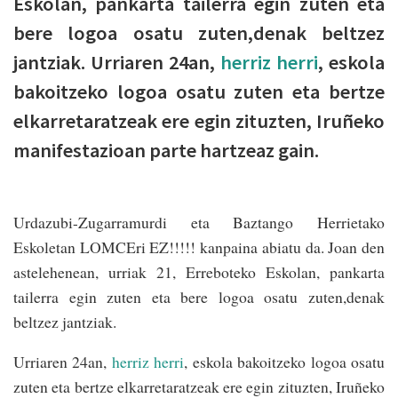
Eskolan, pankarta tailerra egin zuten eta
bere logoa osatu zuten,denak beltzez
jantziak. Urriaren 24an,
herriz herri
, eskola
bakoitzeko logoa osatu zuten eta bertze
elkarretaratzeak ere egin zituzten, Iruñeko
manifestazioan parte hartzeaz gain.
Urdazubi-Zugarramurdi eta Baztango Herrietako
Eskoletan LOMCEri EZ!!!!! kanpaina abiatu da. Joan den
astelehenean, urriak 21, Erreboteko Eskolan, pankarta
tailerra egin zuten eta bere logoa osatu zuten,denak
beltzez jantziak.
Urriaren 24an,
herriz herri
, eskola bakoitzeko logoa osatu
zuten eta bertze elkarretaratzeak ere egin zituzten, Iruñeko