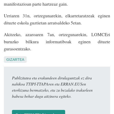
manifestazioan parte hartzeaz gain.
Urriaren 31n, ortzegunarekin, elkarretaratzeak eginen
dituzte eskola guztietan arratsaldeko 5etan.
Akitzeko, azaroaren 7an, ortzegunarekin, LOMCEri
buruzko bilkura informatiboak eginen dituzte
gurasoentzako.
GIZARTEA
Publizitatea eta erakundeen dirulaguntzak ez dira
nahikoa TTIPI-TTAPAren eta ERRAN.EUSen
etorkizuna bermatzeko, eta zu bezalako irakurleen
babesa behar dugu aitzinera egiteko.