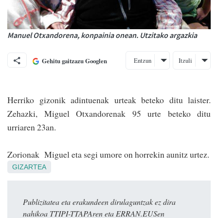
Manuel Otxandorena, konpainia onean. Utzitako argazkia
Entzun
Itzuli
Gehitu gaitzazu Googlen
Herriko gizonik adintuenak urteak beteko ditu laister.
Zehazki, Miguel Otxandorenak 95 urte beteko ditu
urriaren 23an.
Zorionak Miguel eta segi umore on ho­rrekin aunitz urtez.
GIZARTEA
Publizitatea eta erakundeen dirulaguntzak ez dira
nahikoa TTIPI-TTAPAren eta ERRAN.EUSen