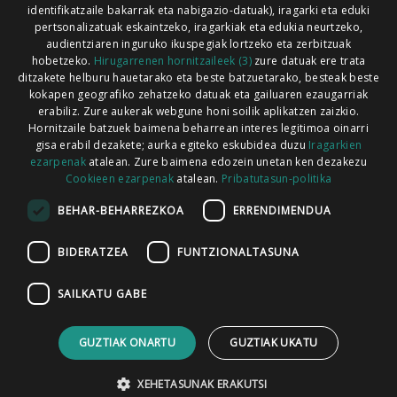
identifikatzaile bakarrak eta nabigazio-datuak), iragarki eta eduki
pertsonalizatuak eskaintzeko, iragarkiak eta edukia neurtzeko,
audientziaren inguruko ikuspegiak lortzeko eta zerbitzuak
hobetzeko.
Hirugarrenen hornitzaileek (3)
zure datuak ere trata
ditzakete helburu hauetarako eta beste batzuetarako, besteak beste
Codesyntaxek garatua
kokapen geografiko zehatzeko datuak eta gailuaren ezaugarriak
erabiliz. Zure aukerak webgune honi soilik aplikatzen zaizkio.
Hornitzaile batzuek baimena beharrean interes legitimoa oinarri
gisa erabil dezakete; aurka egiteko eskubidea duzu
Iragarkien
ezarpenak
atalean. Zure baimena edozein unetan ken dezakezu
Cookieen ezarpenak
atalean.
Pribatutasun-politika
HONI BURUZ
LEGE OHARRA
PUBLIZITATEA
BEHAR-BEHARREZKOA
ERRENDIMENDUA
ARAUAK
HARREMANETARAKO
RSS
BIDERATZEA
FUNTZIONALTASUNA
SAILKATU GABE
GUZTIAK ONARTU
GUZTIAK UKATU
XEHETASUNAK ERAKUTSI