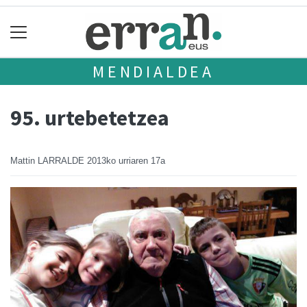
MENDIALDEA
95. urtebetetzea
Mattin LARRALDE
2013ko urriaren 17a