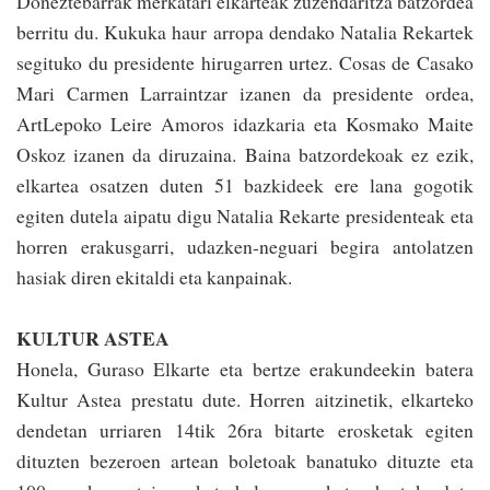
Doneztebarrak merkatari elkarteak zuzendaritza batzordea
be­rritu du. Kukuka haur arro­pa dendako Natalia Rekartek
segituko du presidente hirugarren urtez. Cosas de Casako
Mari Carmen Larrain­tzar izanen da presidente ordea,
ArtLepoko Leire Amoros idazkaria eta Kosmako Maite
Oskoz izanen da diruzaina. Baina batzordekoak ez ezik,
elkartea osa­tzen duten 51 bazkideek ere lana gogotik
egiten dutela aipatu digu Natalia Rekarte presidenteak eta
horren erakusgarri, udazken-neguari begira antolatzen
hasiak diren ekitaldi eta kanpainak.
KULTUR ASTEA
Honela, Guraso Elkarte eta bertze erakundeekin batera
Kultur Astea prestatu dute. Ho­rren aitzinetik, elkarteko
dendetan urriaren 14tik 26ra bitarte erosketak egiten
dituzten bezeroen artean boletoak banatuko dituzte eta