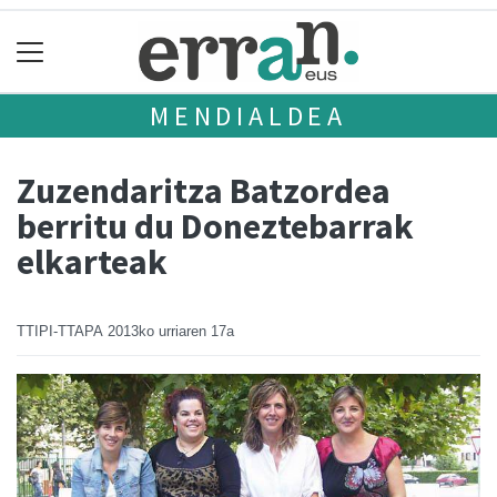
MENDIALDEA
Zuzendaritza Batzordea
berritu du Doneztebarrak
elkarteak
TTIPI-TTAPA
2013ko urriaren 17a