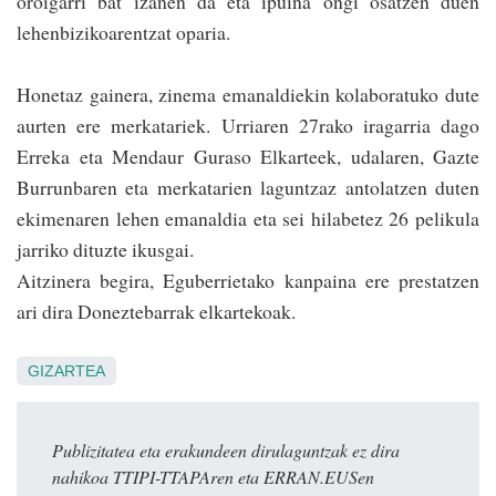
oroigarri bat izanen da eta ipuina ongi osatzen duen
lehenbizikoaren­tzat oparia.
Honetaz gainera, zinema emanaldiekin kolaboratuko dute
aurten ere merkatariek. Urriaren 27rako iragarria dago
Erreka eta Mendaur Guraso Elkarteek, udalaren, Gazte
Burrunbaren eta merkatarien la­gun­tzaz antolatzen duten
ekimenaren lehen emanaldia eta sei hilabetez 26 pelikula
jarriko dituzte ikusgai.
Aitzinera begira, Eguberrietako kanpaina ere prestatzen
ari dira Doneztebarrak elkartekoak.
GIZARTEA
Publizitatea eta erakundeen dirulaguntzak ez dira
nahikoa TTIPI-TTAPAren eta ERRAN.EUSen