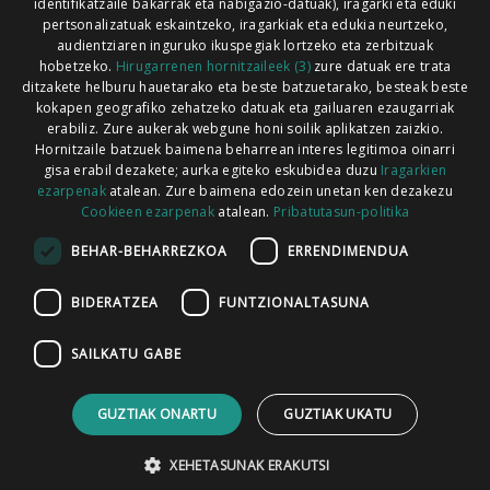
identifikatzaile bakarrak eta nabigazio-datuak), iragarki eta eduki
pertsonalizatuak eskaintzeko, iragarkiak eta edukia neurtzeko,
audientziaren inguruko ikuspegiak lortzeko eta zerbitzuak
hobetzeko.
Hirugarrenen hornitzaileek (3)
zure datuak ere trata
ditzakete helburu hauetarako eta beste batzuetarako, besteak beste
Codesyntaxek garatua
kokapen geografiko zehatzeko datuak eta gailuaren ezaugarriak
erabiliz. Zure aukerak webgune honi soilik aplikatzen zaizkio.
Hornitzaile batzuek baimena beharrean interes legitimoa oinarri
gisa erabil dezakete; aurka egiteko eskubidea duzu
Iragarkien
ezarpenak
atalean. Zure baimena edozein unetan ken dezakezu
Cookieen ezarpenak
atalean.
Pribatutasun-politika
HONI BURUZ
LEGE OHARRA
PUBLIZITATEA
BEHAR-BEHARREZKOA
ERRENDIMENDUA
ARAUAK
HARREMANETARAKO
RSS
BIDERATZEA
FUNTZIONALTASUNA
SAILKATU GABE
GUZTIAK ONARTU
GUZTIAK UKATU
XEHETASUNAK ERAKUTSI