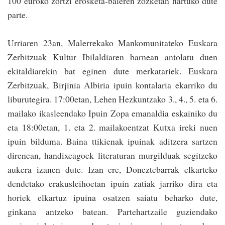
100 euroko zortzi erosketa-baleren zozketan hartuko dute
parte.
Urriaren 23an, Malerrekako Mankomunitateko Euskara
Zerbi­tzuak Kultur Ibilaldiaren barnean antolatu duen
ekitaldiarekin bat eginen dute merkatariek. Euskara
Zerbitzuak, Birjinia Albiria ipuin kontalaria ekarriko du
liburutegira. 17:00etan, Lehen Hezkuntzako 3., 4., 5. eta 6.
mailako ikasleendako Ipuin Zopa emanaldia eskainiko du
eta 18:00etan, 1. eta 2. mailakoentzat Kutxa ireki nuen
ipuin bilduma. Baina ttikienak ipuinak aditzera sartzen
direnean, handixeagoek literaturan murgilduak segitzeko
aukera izanen dute. Izan ere, Doneztebarrak elkarteko
dendetako erakusleihoetan ipuin zatiak jarriko dira eta
horiek elkartuz ipuina osatzen saiatu beharko dute,
ginkana an­tzeko batean. Partehartzaile guziendako