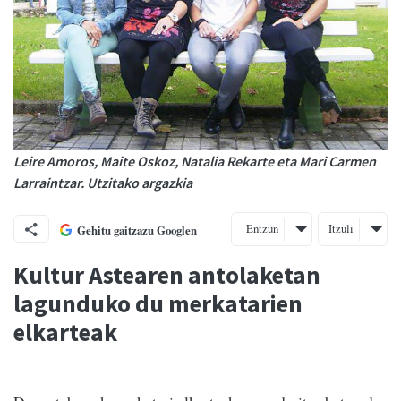
Leire Amoros, Maite Oskoz, Natalia Rekarte eta Mari Carmen
Larraintzar. Utzitako argazkia
Entzun
Itzuli
Gehitu gaitzazu Googlen
Kultur Astearen antolaketan
lagunduko du merkatarien
elkarteak