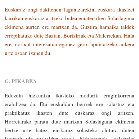
Euskaraz ongi dakitenen laguntzarekin, euskara ikasleei
karrikan euskaraz aritzeko bidea ematen dien Solaslaguna
ekimena aurten ere martxan da. Guztira hamaika taldek
errepikatuko dute Baztan, Bortziriak eta Malerrekan. Hala
ere, norbait interesatua egonez gero, apuntatzeko aukera
urte osoan izanen du.
G. PIKABEA
Edozein hizkuntza ikas­­teko modurik eraginkorrena
erabiltzea da. Eta euskaldun be­rriek ere solastuz eta
praktikatuz ikasten dute euskaraz ongi aritzen.
Horretarako paratu dute martxan So­las­laguna ekimena
ber­tze urte batez: euskaraz so­lasteko ohitura duten
lagunak edo euskaldun osoak –bidelagunak–, solasteko