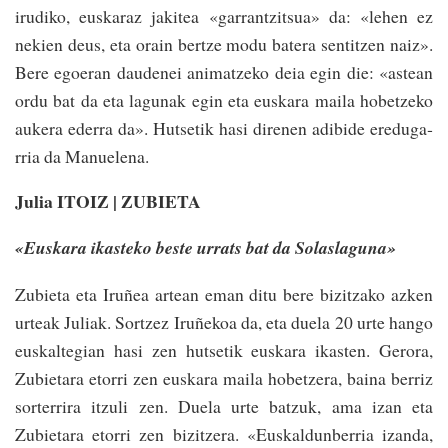
irudi­ko, euskaraz jakitea «ga­rrantzi­tsua» da: «lehen ez
nekien deus, eta orain­ bertze modu batera senti­tzen naiz».
Bere egoeran daude­nei ani­matze­ko deia egin die: «as­tean
ordu bat da eta lagunak­ egin eta euska­ra­ maila hobetzeko
aukera ede­rra­ da». Hutsetik hasi direnen adibide ereduga­
rria da Manuelena.
Julia ITOIZ | ZUBIETA
«Euskara ikasteko beste urrats bat da Solaslaguna»
Zubieta eta Iruñea artean eman ditu bere bizitzako azken
urteak­ Juliak. Sortzez Iruñekoa da, eta duela 20 urte hango
euskaltegian hasi­ zen hutsetik euskara ikasten. Gerora,
Zubietara eto­rri­ zen euskara maila hobetze­ra, baina berriz
sorterrira itzuli zen. Duela urte batzuk, ama izan eta
Zubieta­ra etorri zen bizitzera. «Euskaldunberria izanda,