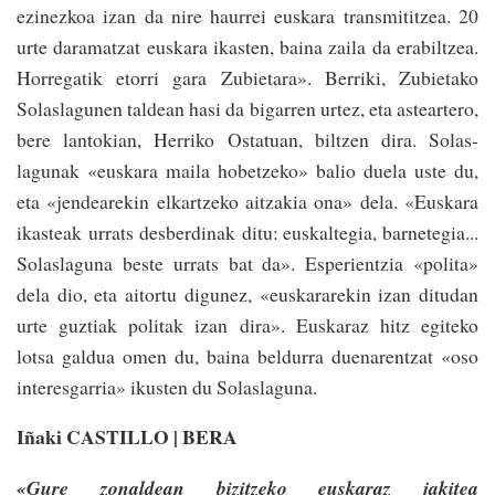
ezinez­koa izan da nire haurrei­ euskara transmiti­tzea. 20
urte da­ramatzat euskara ikasten, baina zaila da era­bil­tzea.
Horre­ga­tik etorri gara­ Zubie­tara». Berriki, Zu­bietako
Solaslagunen tal­dean­ hasi da biga­rren urtez, eta astear­te­ro,
bere lantokian, Herri­ko Ostatuan, bil­tzen dira. Solas­
lagunak «euskara maila hobetze­ko» balio­ duela­ uste du,
eta «jendearekin elkartze­ko ai­tzakia ona» dela. «Euskara
ikasteak urrats desberdinak ditu: euskaltegia, barnetegia...
Solaslaguna beste urrats­ bat da». Espe­rien­tzia «polita»
dela dio, eta aitortu digu­nez, «euska­ra­re­kin izan di­tudan
urte guz­tiak­ poli­tak izan dira». Euska­raz hitz egiteko
lotsa­ galdua omen du, baina­ beldurra­ duenarentzat «oso
interesgarria» ikusten du Solas­laguna.
Iñaki CASTILLO | BERA
«Gure zonaldean bizi­tzeko euskaraz jakitea