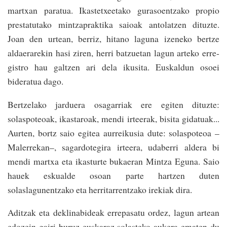
mar­txan pa­ratua. Ikastetxeetako gura­soen­tzako propio
pres­tatu­ta­ko mintzapraktika saioak anto­la­tzen dituzte.
Joan den urtean, berriz, hitano laguna izene­ko bertze
aldaerarekin hasi ziren, herri ba­tzuetan lagun arteko erre­
gistro hau gal­tzen ari dela ikusita­. Euskaldun osoei
bideratua dago­.
Bertzelako jarduera osaga­rriak ere egiten dituzte:
solaspoteoak, ikastaroak, mendi irteerak­, bisita gidatuak...
Aurten, bortz saio egitea aurreikusia dute: solaspoteoa –
Male­rrekan–, sagardotegira irteera, udaberri aldera­ bi
mendi martxa­ eta ikasturte bukaeran Mintza Eguna. Saio
hauek eskualde osoan parte har­tzen duten
solaslagunentzako eta he­rrita­rren­tzako irekiak dira­.
Aditzak eta deklinabideak erre­pasatu ordez, lagun artean
edozein gairi buruz euskaraz solasteko aukera ematen du