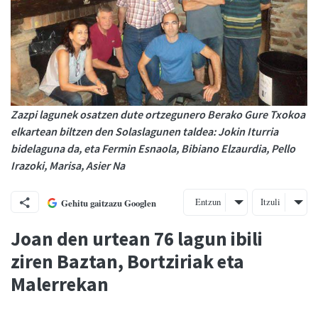
Zazpi lagunek osatzen dute ortzegunero Berako Gure Txokoa
elkartean biltzen den Solaslagunen taldea: Jokin Iturria
bidelaguna da, eta Fermin Esnaola, Bibiano Elzaurdia, Pello
Irazoki, Marisa, Asier Na
Entzun
Itzuli
Gehitu gaitzazu Googlen
Joan den urtean 76 lagun ibili
ziren Baztan, Bortziriak eta
Malerrekan