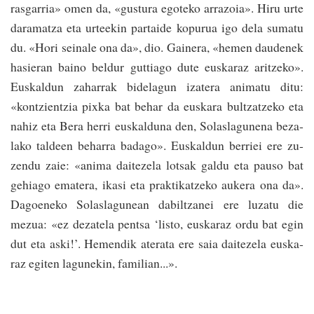
ras­garria» omen da, «gustu­ra­­ egoteko arra­zoia». Hiru­ urte
daramatza eta urteekin­ partaide kopurua igo dela sumatu
du. «Hori seina­le­ ona da», dio. Gai­ne­­ra, «he­men daude­nek
hasieran baino beldur guttia­go dute­ euska­raz­ aritzeko».
Euskaldun za­harrak bidelagun iza­tera anima­tu ditu:
«kontzientzia pixka­ bat behar da euskara bultza­tze­ko eta
nahiz eta Bera­ he­rri euskaldu­na den, Solaslagu­nena be­za­
la­ko taldeen be­harra badago». Euskaldun be­rriei ere zu­
zen­du zaie: «anima dai­te­ze­­­la lo­tsak galdu eta pauso­ bat
gehia­go­ emate­ra, ikasi eta prak­ti­­­katze­ko au­kera ona da».
Dagoe­neko So­laslagunean dabiltza­nei ere luza­tu die
mezua: «ez de­za­te­la pen­tsa­­ ‘listo, euskaraz ordu bat egin
dut eta aski!’. He­mendik­ aterata­ ere saia daite­ze­la euska­
raz egiten lagu­ne­kin, familian...».