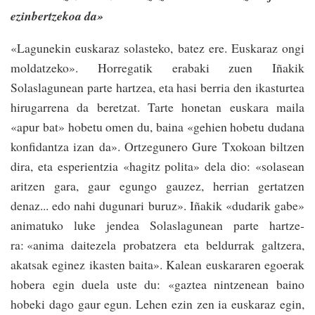
ezinbertzekoa da»
«Lagunekin euskaraz solasteko­, batez ere. Euskaraz ongi
molda­tzeko». Horregatik erabaki zuen Iñakik
Solaslagunean parte har­tzea, eta hasi be­rria­ den ikastur­tea
hirugarrena da beretzat. Tarte­ hone­tan­ euskara maila
«apur bat» hobetu omen du, baina «gehien ho­be­­tu dudana
konfidantza­ izan da». Ortzegu­nero Gure­ Txokoan­ bil­tzen
dira, eta es­pe­rien­­tzia­­­ «ha­gitz­ polita» dela­ dio: «so­lasean
aritzen­ gara, gaur egungo gauzez, herrian ger­­­­ta­tzen
denaz... edo nahi dugu­nari buruz».­ Iñakik­ «dudarik gabe»
anima­tu­ko luke jendea Solaslagunean par­te­ hartze­
ra: «anima daitezela­ proba­tzera eta beldurrak galtzera,
aka­tsak eginez ikasten baita». Kalean euskararen egoerak
ho­bera­ egin duela us­te du: «gaz­tea nin­tze­nean baino
hobeki dago gaur egun. Le­­­hen ezin zen ia euskaraz­ egin,