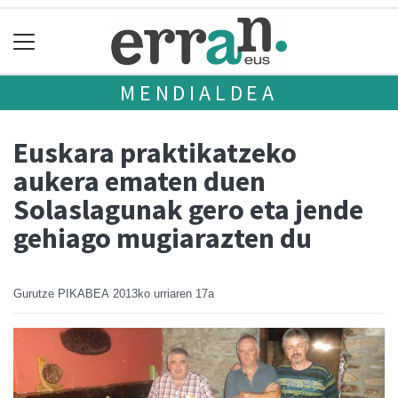
MENDIALDEA
Euskara praktikatzeko
aukera ematen duen
Solaslagunak gero eta jende
gehiago mugiarazten du
Gurutze PIKABEA
2013ko urriaren 17a