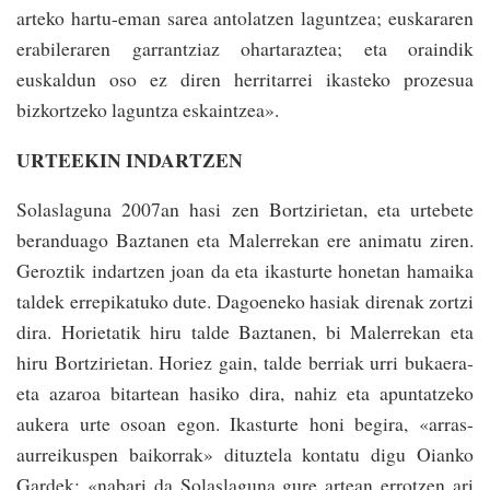
arteko hartu-eman sarea antolatzen laguntzea; euskararen
erabileraren garrantziaz ohartaraztea; eta oraindik
euskaldun oso ez diren herritarrei ikasteko prozesua
bizkortzeko lagun­tza eskaintzea».
URTEEKIN INDARTZEN
Solaslaguna 2007an hasi zen Bortzirietan, eta urtebete
beranduago Baz­tanen eta Malerrekan ere animatu ziren.
Geroz­tik indartzen joan da eta ikasturte honetan hamaika
taldek errepikatuko du­te. Dagoeneko hasiak direnak zortzi
dira. Horie­tatik hiru talde Baz­tanen, bi Malerrekan eta
hiru Bor­tzirietan. Horiez gain, talde berriak­ urri bukaera­
eta azaroa bitartean hasi­ko dira, nahiz eta apunta­tzeko
aukera urte osoan egon. Ikasturte honi begira, «arras­
aurreikuspen baikorrak» dituz­tela kontatu digu Oianko
Gardek: «nabari da Solas­laguna gure artean erro­tzen ari