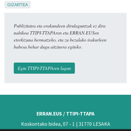
GIZARTEA
Publizitatea eta erakundeen dirulaguntzak ez dira
nahikoa TTIPI-TTAPAren eta ERRAN.EUSen
etorkizuna bermatzeko, eta zu bezalako irakurleen
babesa behar dugu aitzinera egiteko.
Egin TTIPI-TTAPAren lagun
ERRAN.EUS / TTIPI-TTAPA
Koskontako bidea, 07 - 1 | 31770 LESAKA