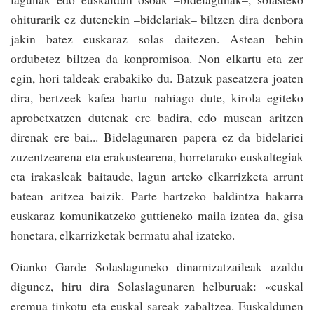
ohiturarik ez dutenekin –bidelariak– bil­tzen dira denbora
jakin batez euskaraz solas­ daitezen. Astean behin
ordubetez biltzea da konpromisoa. Non elkartu eta zer
egin, hori taldeak erabakiko du. Ba­tzuk pasea­tzera joaten
dira, bertzeek kafea hartu nahiago dute, kirola egiteko
apro­be­txatzen dutenak ere badira, edo musean ari­tzen
direnak ere bai... Bidelagunaren papera ez da bidelariei
zuzentzearena eta erakustearena, ho­rretarako euskaltegiak
eta irakasleak baitaude, lagun arteko elkarrizketa arrunt
batean aritzea baizik. Parte hartzeko baldintza bakarra
euskaraz komunikatzeko guttieneko maila izatea da, gisa
honetara, elka­rriz­ketak bermatu ahal izateko.
Oianko Garde Solas­laguneko dinamizatzaileak azaldu
digunez, hiru dira Solaslagunaren helburuak: «euskal
eremua tinkotu eta euskal sareak zabaltzea. Euskaldunen