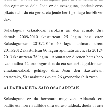
den egitasmoa dela. Jada ez da ezezagu­na, jendeak erre­
pikatu nahi du eta geroz eta jende be­rri gehiago hurbiltzen
da­».
Solaslaguna eskualdean errotzen ari den seinale dira
datuak. 2009/­2010 ikasturtean 25 lagun hasi ziren
Solaslagu­nean; 2010/2011­n 40 lagun animatu ziren;
2011/­2012 ikas­tur­tean 66 lagun apuntatu ziren; eta 2012/­
2013 ikasturtean 76 lagun. Apuntatzen direnen bataz ber­
tzeko adina 42 urte ingu­rukoa da eta sexuari dagokionean,
emaku­mez­koak gehiago dira. Joan den ikasturtean,
erratera­ko, 50 emakumezko eta 26 gizo­nezko ibili ziren.
ALDAERAK ETA SAIO OSAGARRIAK
Solaslaguna ez da horretara mugatzen. Aldaerak ere
baditu eta horren adibide dira guraso­ taldeak, duela bi urte