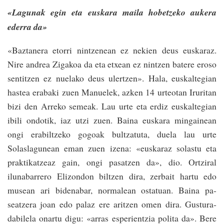
«Lagunak egin eta euskara maila hobetzeko aukera
ederra da»
«Baztanera etorri nintzenean ez nekien deus euskaraz.
Nire andrea Zigakoa da eta etxean ez nintzen batere eroso
senti­tzen ez nuela­ko deus ulertzen». Hala­, euskalte­gian
hastea erabaki zuen Manue­lek, azken 14 urteotan Iruritan
bizi den Arre­ko semeak. Lau urte eta erdiz euskal­tegian
ibili ondotik, iaz utzi zuen. Baina euskara min­gainean
ongi erabil­tzeko gogoak bultzatuta, duela lau urte
Solaslagunean eman zuen­ izena: «euskaraz solastu eta
prakti­ka­­tzeaz gain, ongi pasa­tzen da», dio. Ortziral
ilunabarrero­ Elizondon biltzen dira, zerbait hartu edo
musean ari bidenabar, nor­ma­lean ostatuan. Baina pa­
seatzera­ joan­ edo palaz ere ari­tzen omen dira. Gustura­
dabile­la onartu digu: «arras espe­rien­tzia­ poli­ta da». Bere