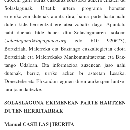
Solaslagunak. Urtetik urtera progra­ma honetan
errepikatzen dutenak aunitz dira, baina parte hartu nahi
duten kide berrien­tzat ere atea zabalik dago. Apuntatu
nahi duenak bide hauek ditu: Solaslagunaren txokoan
(
solaslagu­na@­topagunea.org
edo 610 920673),
Bortziriak, Male­rreka eta Baztango euskaltegietan edota
Bortzi­r­iak eta Malerrekako Mankomu­nitateetan eta Baz­
tango Udalean. Eta informazioa zuzenean jaso nahi
dutenak, berriz, urriko azken bi asteetan Lesaka,
Doneztebe eta Elizondon eginen diren aurkez­pen luntxe­
tara joan daitezke.
SOLASLAGUNA EKIMENEAN PARTE HARTZEN
DUTEN HERRITARRAK
Manuel CASILLAS | IRURITA