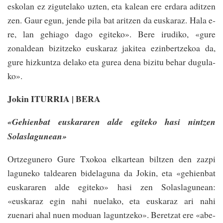
eskolan ez zigute­la­ko­­­ uzten, eta kalean ere er­­da­­­ra­­ adi­tzen
zen. Gaur egun, jende­ pi­la bat aritzen­ da euska­raz. Hala e­
re, lan gehia­go dago egiteko». Bere irudiko, «gure
zonaldean bi­zi­tze­ko­ euska­raz jakitea ezinbertze­koa da,
gure hiz­kun­­tza­ delako eta gu­rea dena bizitu behar dugu­la­
ko».
Jokin ITURRIA | BERA
«Gehienbat euskararen alde egiteko hasi nin­tzen
Solaslagunean»
Ortzegunero Gure Txokoa elkartean biltzen den zazpi
laguneko tal­dea­­ren bidela­gu­na­ da Jokin, eta «gehien­bat
eus­ka­ra­ren alde egiteko» hasi zen Solaslagunean­:
«euskaraz egin nahi nuela­ko, eta euskaraz ari nahi
zuenari­ ahal nuen moduan laguntzeko». Bere­tzat ere «abe­­­