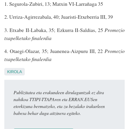
1. Segurola-Zubiri, 13; Matxin VI-Larrañaga 35
2. Urriza-Agirrezabala, 40; Juaristi-Etxeberria III, 39
3. Etxabe II-Labaka, 35; Ezkurra II-Saldias, 25
Promozio
txapelketako finalerdia
4. Otaegi-Olazar, 35; Juanenea-Aizpuru III, 22
Promozio
txapelketako finalerdia
KIROLA
Publizitatea eta erakundeen dirulaguntzak ez dira
nahikoa TTIPI-TTAPAren eta ERRAN.EUSen
etorkizuna bermatzeko, eta zu bezalako irakurleen
babesa behar dugu aitzinera egiteko.