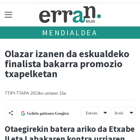
MENDIALDEA
Olazar izanen da eskualdeko
finalista bakarra promozio
txapelketan
TTIPI-TTAPA
2013ko urriaren 15a
Entzun
Itzuli
Gehitu gaitzazu Googlen
Otaegirekin batera ariko da Etxabe
II eta Labakaren kontra urriaren