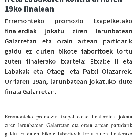
19ko finalean
Erremonteko promozio txapelketako
finalerdiak jokatu ziren larunbatean
Galarretan eta orain artean partidarik
galdu ez duten bikote faboritoek lortu
zuten finalerako txartela: Etxabe II eta
Labakak eta Otaegi eta Patxi Olazarrek.
Urriaren 19an, larunbatean jokatuko dute
finala Galarretan.
Erremonteko promozio txapelketako finalerdiak jokatu
ziren larunbatean Galarretan eta orain artean partidarik
galdu ez duten bikote faboritoek lortu zuten finalerako