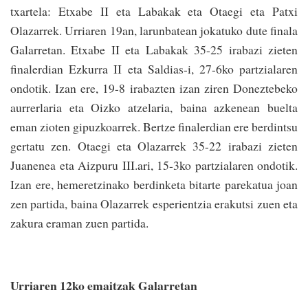
txartela: Etxabe II eta Labakak eta Otaegi eta Patxi
Olazarrek. Urriaren 19an, larunbatean jokatuko dute finala
Galarretan. Etxabe II eta Labakak 35-25 irabazi zieten
finalerdian Ezkurra II eta Saldias-i, 27-6ko partzialaren
ondotik. Izan ere, 19-8 irabazten izan ziren Doneztebeko
aurrerlaria eta Oizko atzelaria, baina azkenean buelta
eman zioten gipuzkoarrek. Bertze finalerdian ere berdintsu
gertatu zen. Otaegi eta Olazarrek 35-22 irabazi zieten
Juanenea eta Aizpuru III.ari, 15-3ko partzialaren ondotik.
Izan ere, hemeretzinako berdinketa bitarte parekatua joan
zen partida, baina Olazarrek esperientzia erakutsi zuen eta
zakura eraman zuen partida.
Urriaren 12ko emaitzak Galarretan