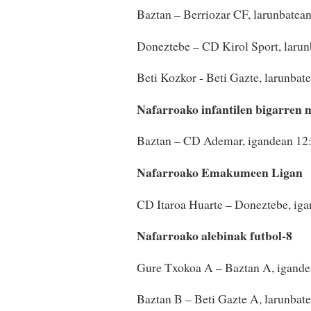
Baztan – Berriozar CF, larunbatea
Doneztebe – CD Kirol Sport, laru
Beti Kozkor - Beti Gazte, larunbat
Nafarroako infantilen bigarren 
Baztan – CD Ademar, igandean 12:
Nafarroako Emakumeen Ligan
CD Itaroa Huarte – Doneztebe, iga
Nafarroako alebinak futbol-8
Gure Txokoa A – Baztan A, igande
Baztan B – Beti Gazte A, larunbat