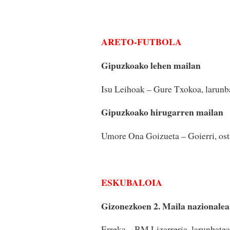
ARETO-FUTBOLA
Gipuzkoako lehen mailan
Isu Leihoak – Gure Txokoa, larunb
Gipuzkoako hirugarren mailan
Umore Ona Goizueta – Goierri, ost
ESKUBALOIA
Gizonezkoen 2. Maila nazionale
Erreka – BM Lizarreria, larunbate