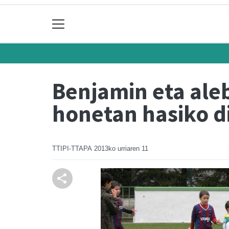
Benjamin eta ale
honetan hasiko d
TTIPI-TTAPA
2013ko urriaren 11