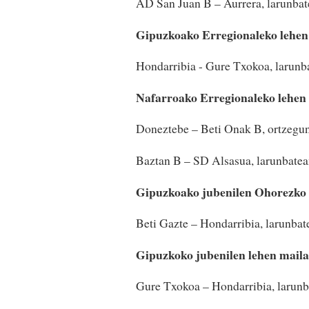
AD San Juan B – Aurrera, larunbat
Gipuzkoako Erregionaleko lehen
Hondarribia - Gure Txokoa, larunb
Nafarroako Erregionaleko lehen
Doneztebe – Beti Onak B, ortzegun
Baztan B – SD Alsasua, larunbatea
Gipuzkoako jubenilen Ohorezko
Beti Gazte – Hondarribia, larunba
Gipuzkoko jubenilen lehen mail
Gure Txokoa – Hondarribia, larun