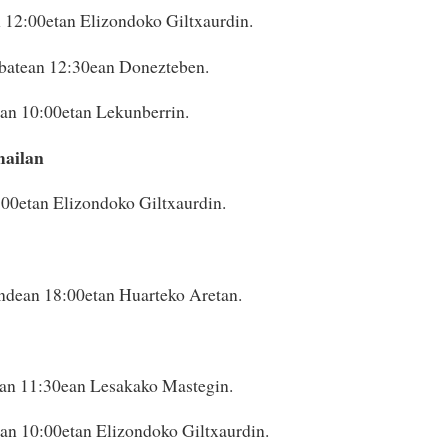
n 12:00etan Elizondoko Giltxaurdin.
nbatean 12:30ean Donezteben.
ean 10:00etan Lekunberrin.
mailan
00etan Elizondoko Giltxaurdin.
ndean 18:00etan Huarteko Aretan.
an 11:30ean Lesakako Mastegin.
ean 10:00etan Elizondoko Giltxaurdin.