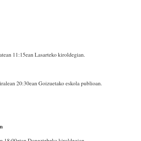
atean 11:15ean Lasarteko kiroldegian.
iralean 20:30ean Goizuetako eskola publioan.
an
an 18:00etan Doneztebeko kiroldegian.