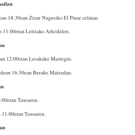
mailan
an 18:30ean Zizur Nagusiko El Pinar zelaian.
n 11:00etan Leitzako Arkiskilen.
an
ean 12:00etan Lesakako Mastegin.
ndean 16:30ean Berako Matzadan.
an
:00etan Taxoaren.
 11:00etan Taxoaren.
lan