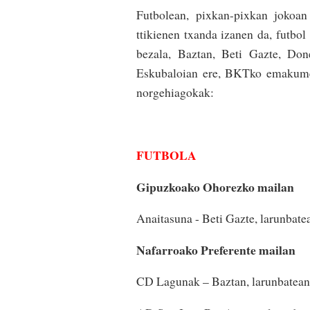
Futbolean, pixkan-pixkan jokoan
ttikienen txanda izanen da, futbol
bezala, Baztan, Beti Gazte, Don
Eskubaloian ere, BKTko emakumee
norgehiagokak:
FUTBOLA
Gipuzkoako Ohorezko mailan
Anaitasuna - Beti Gazte, larunbate
Nafarroako Preferente mailan
CD Lagunak – Baztan, larunbatean