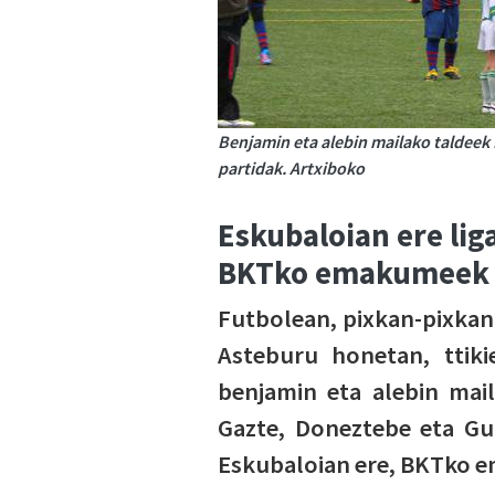
Benjamin eta alebin mailako taldeek
partidak. Artxiboko
Eskubaloian ere lig
BKTko emakumeek
Futbolean, pixkan-pixkan 
Asteburu honetan, ttiki
benjamin eta alebin mail
Gazte, Doneztebe eta Gur
Eskubaloian ere, BKTko e