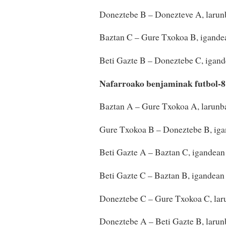
Doneztebe B – Donezteve A, larun
Baztan C – Gure Txokoa B, igandea
Beti Gazte B – Doneztebe C, igan
Nafarroako benjaminak futbol-8
Baztan A – Gure Txokoa A, larunba
Gure Txokoa B – Doneztebe B, iga
Beti Gazte A – Baztan C, igandea
Beti Gazte C – Baztan B, igandea
Doneztebe C – Gure Txokoa C, lar
Doneztebe A – Beti Gazte B, larun