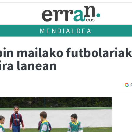
MENDIALDEA
bin mailako futbolaria
ira lanean