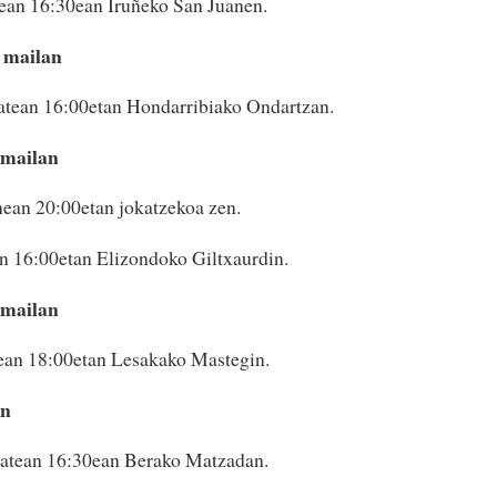
ean 16:30ean Iruñeko San Juanen.
 mailan
atean 16:00etan Hondarribiako Ondartzan.
 mailan
ean 20:00etan jokatzekoa zen.
n 16:00etan Elizondoko Giltxaurdin.
 mailan
tean 18:00etan Lesakako Mastegin.
an
batean 16:30ean Berako Matzadan.