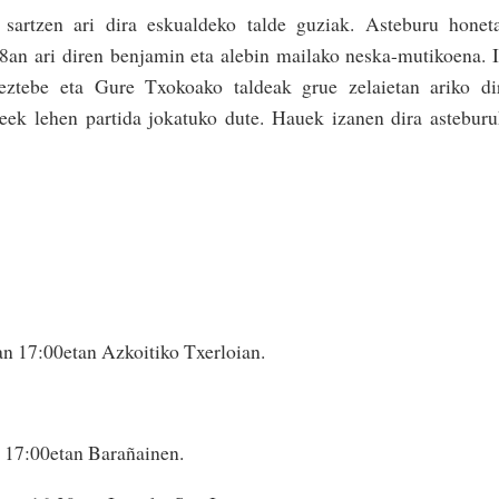
 sartzen ari dira eskualdeko talde guziak. Asteburu honet
 8an ari diren benjamin eta alebin mailako neska-mutikoena. 
eztebe eta Gure Txokoako taldeak grue zelaietan ariko di
k lehen partida jokatuko dute. Hauek izanen dira astebur
an 17:00etan Azkoitiko Txerloian.
 17:00etan Barañainen.