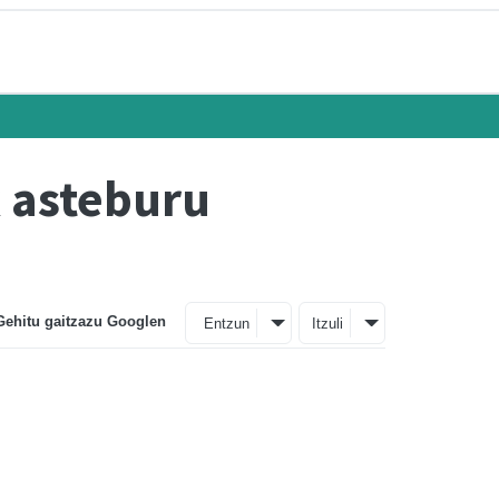
k asteburu
Gehitu gaitzazu Googlen
Entzun
Itzuli