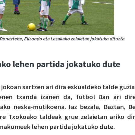
 Doneztebe, Elizondo eta Lesakako zelaietan jokatuko dituzte
ako lehen partida jokatuko dute
jokoan sartzen ari dira eskualdeko talde guzia
enen txanda izanen da, futbol 8an ari dir
ako neska-mutikoena. Iaz bezala, Baztan, Be
e Txokoako taldeak grue zelaietan ariko dir
makumeek lehen partida jokatuko dute.