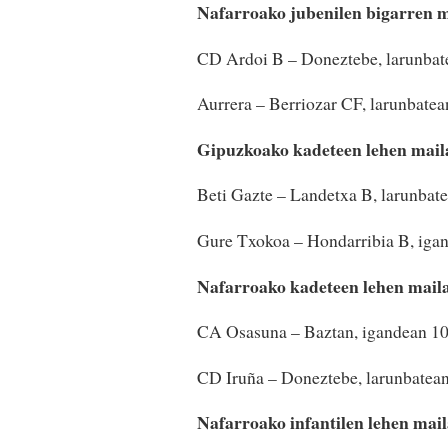
Nafarroako jubenilen bigarren 
CD Ardoi B – Doneztebe, larunbate
Aurrera – Berriozar CF, larunbatea
Gipuzkoako kadeteen lehen mail
Beti Gazte – Landetxa B, larunbat
Gure Txokoa – Hondarribia B, iga
Nafarroako kadeteen lehen mail
CA Osasuna – Baztan, igandean 10
CD Iruña – Doneztebe, larunbatean
Nafarroako infantilen lehen mai