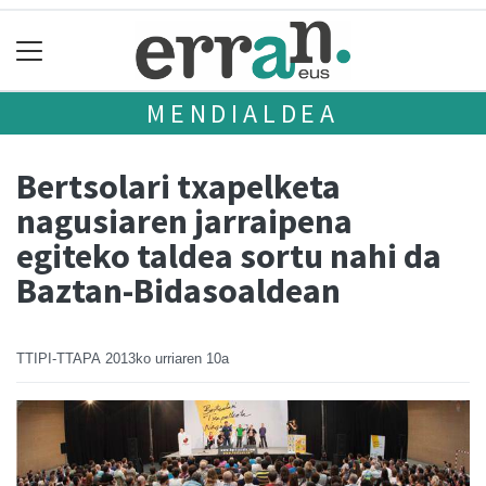
MENDIALDEA
Bertsolari txapelketa
nagusiaren jarraipena
egiteko taldea sortu nahi da
Baztan-Bidasoaldean
TTIPI-TTAPA
2013ko urriaren 10a