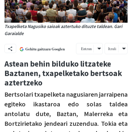
Txapelketa Nagusiko saioak aztertuko dituzte taldean. Gari
Garaialde
Entzun
Itzuli
Gehitu gaitzazu Googlen
Astean behin bilduko litzateke
Baztanen, txapelketako bertsoak
aztertzeko
Bertsolari txapelketa nagusiaren jarraipena
egiteko ikastaroa edo solas taldea
antolatu dute, Baztan, Malerreka eta
Bortzirietako jendeari zuzendua. Tokia eta