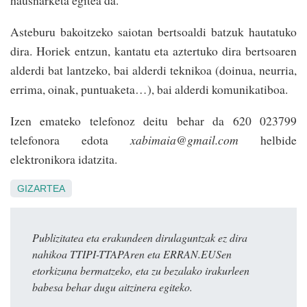
hausnarketa egitea da.
Asteburu bakoitzeko saiotan bertsoaldi batzuk hautatuko
dira. Horiek entzun, kantatu eta aztertuko dira bertsoaren
alderdi bat lantzeko, bai alderdi teknikoa (doinua, neurria,
errima, oinak, puntuaketa…), bai alderdi komunikatiboa.
Izen emateko telefonoz deitu behar da 620 023799
telefonora edota
xabimaia@gmail.com
helbide
elektronikora idatzita.
GIZARTEA
Publizitatea eta erakundeen dirulaguntzak ez dira
nahikoa TTIPI-TTAPAren eta ERRAN.EUSen
etorkizuna bermatzeko, eta zu bezalako irakurleen
babesa behar dugu aitzinera egiteko.