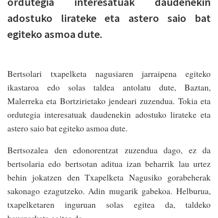
ordutegia interesatuak daudenekin
adostuko lirateke eta astero saio bat
egiteko asmoa dute.
Bertsolari txapelketa nagusiaren jarraipena egiteko
ikastaroa edo solas taldea antolatu dute, Baztan,
Malerreka eta Bortzirietako jendeari zuzendua. Tokia eta
ordutegia interesatuak daudenekin adostuko lirateke eta
astero saio bat egiteko asmoa dute.
Bertsozalea den edonorentzat zuzendua dago, ez da
bertsolaria edo bertsotan aditua izan beharrik lau urtez
behin jokatzen den Txapelketa Nagusiko gorabeherak
sakonago ezagutzeko. Adin mugarik gabekoa. Helburua,
txapelketaren inguruan solas egitea da, taldeko