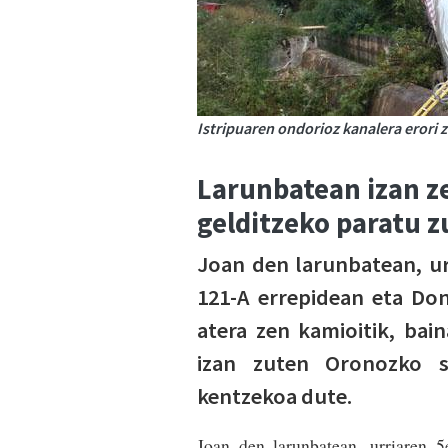
Istripuaren ondorioz kanalera erori 
Larunbatean izan ze
gelditzeko paratu z
Joan den larunbatean, ur
121-A errepidean eta Don
atera zen kamioitik, bai
izan zuten Oronozko su
kentzekoa dute.
Joan den larunbatean, urriaren 