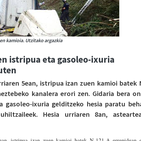
zen kamioia. Utzitako argazkia
n istripua eta gasoleo-ixuria
uten
riaren 5ean, istripua izan zuen kamioi batek 
eztebeko kanalera erori zen. Gidaria bera on
na gasoleo-ixuria gelditzeko hesia paratu beh
hiltzaileek. Hesia urriaren 8an, astearte
5ean, istripua izan zuen kamioi batek N-121-A errepidean 