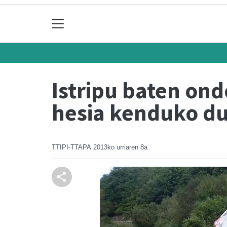
Istripu baten on
hesia kenduko du
TTIPI-TTAPA
2013ko urriaren 8a