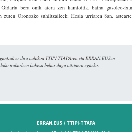
 Gidaria bera onik atera zen kamioitik, baina gasoleo-ixu
n zuten Oronozko suhiltzaileek. Hesia urriaren 8an, asteart
ulaguntzak ez dira nahikoa TTIPI-TTAPAren eta ERRAN.EUSen
alako irakurleen babesa behar dugu aitzinera egiteko.
ERRAN.EUS / TTIPI-TTAPA