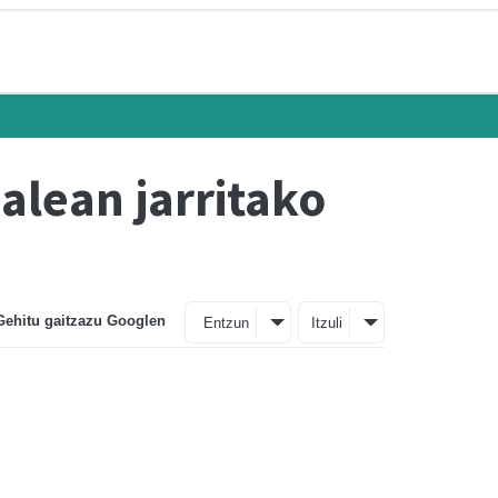
alean jarritako
Gehitu gaitzazu Googlen
Entzun
Itzuli