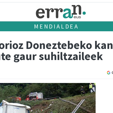
MENDIALDEA
dorioz Doneztebeko kan
te gaur suhiltzaileek