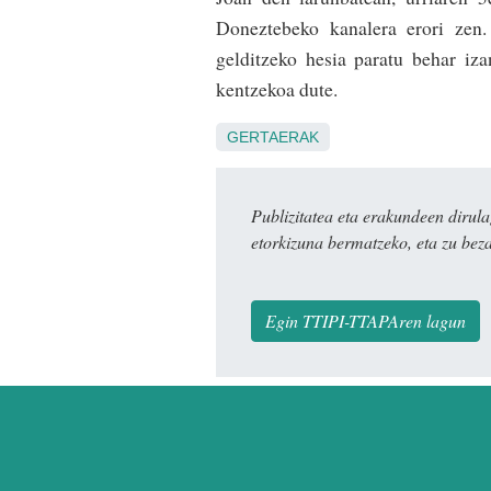
Doneztebeko kanalera erori zen.
gelditzeko hesia paratu behar iza
kentzekoa dute.
GERTAERAK
Publizitatea eta erakundeen dir
etorkizuna bermatzeko, eta zu bez
Egin TTIPI-TTAPAren lagun