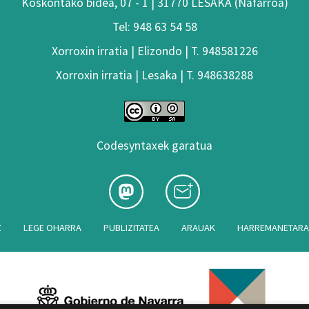
Koskontako bidea, 07 - 1 | 31770 LESAKA (Nafarroa)
Tel: 948 63 54 58
Xorroxin irratia | Elizondo | T. 948581226
Xorroxin irratia | Lesaka | T. 948638288
Codesyntaxek garatua
Z
LEGE OHARRA
PUBLIZITATEA
ARAUAK
HARREMANETAR