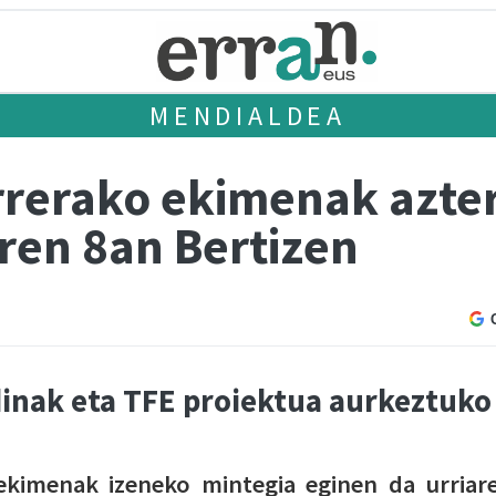
MENDIALDEA
rerako ekimenak azte
ren 8an Bertizen
dinak eta TFE proiektua aurkeztuko
ekimenak izeneko mintegia eginen da urriar