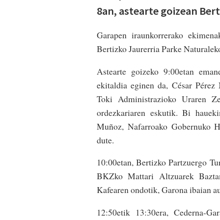
8an, astearte goizean Ber
Garapen iraunkorrerako ekimenak
Bertizko Jaurerria Parke Naturalek
Astearte goizeko 9:00etan eman
ekitaldia eginen da, César Pére
Toki Administrazioko Uraren Z
ordezkariaren eskutik. Bi haue
Muñoz, Nafarroako Gobernuko Ha
dute.
10:00etan, Bertizko Partzuergo T
BKZko Mattari Altzuarek Baztan
Kafearen ondotik, Garona ibaian au
12:50etik 13:30era, Cederna-Ga