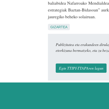
baliabidea Nafarroako Mendialdean.
estrategiak Baztan-Bidasoan” aurk
jauregiko beheko solairuan.
GIZARTEA
Publizitatea eta erakundeen dir
etorkizuna bermatzeko, eta zu bez
Egin TTIPI-TTAPAren lagun