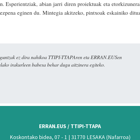
 Esperientziak, abian jarri diren proiektuak eta etorkizuner
ezpena eginen du. Mintegia akitzeko, pintxoak eskainiko ditu
ulaguntzak ez dira nahikoa TTIPI-TTAPAren eta ERRAN.EUSen
alako irakurleen babesa behar dugu aitzinera egiteko.
ERRAN.EUS / TTIPI-TTAPA
Koskontako bidea, 07 - 1 | 31770 LESAKA (Nafarroa)