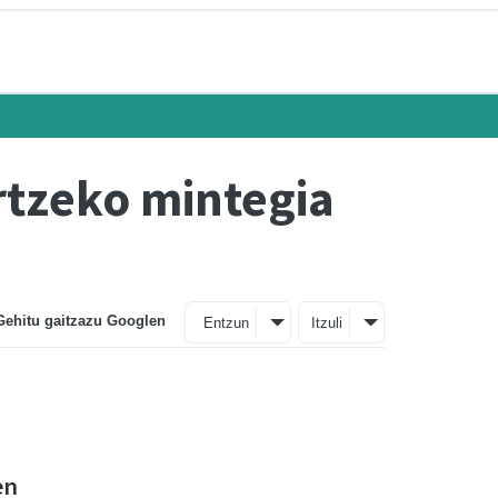
rtzeko mintegia
Gehitu gaitzazu Googlen
Entzun
Itzuli
en