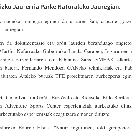
tizko Jaurerria Parke Naturaleko Jauregian.
 izeneko mintegia eginen da urriaren 8an, astearte goize
o Jauregian.
en da dokumentazio eta ordu laurden beranduago ongietor
z Martín, Nafarroako Gobernuko Landa Garapen, Ingurumen 
erbitzu zuzendariaren eta Fabianne Sans, SMEAK elkarte
kin batera, Fernando Mendoza GANeko teknikariak eta Pab
bitaten Ataleko buruak TFE proiektuaren aurkezpena egin
uristikoko Izaskun Goñik EuroVelo eta Bidasoko Bide Berdea 
 Adventure Sports Center esperientziak aurkeztuko dituzt
rkeztutako esperientziak ezagutzera emanen dituzte.
ralureko Edurne Elsok, “Natur ingurunea, toki garapenera