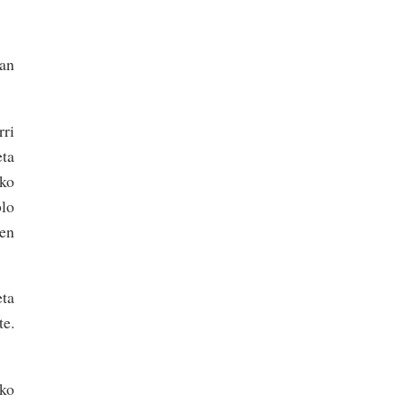
an
ri
eta
ko
lo
en
eta
e.
ko