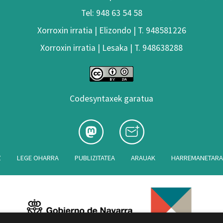
Tel: 948 63 54 58
Xorroxin irratia | Elizondo | T. 948581226
Xorroxin irratia | Lesaka | T. 948638288
Codesyntaxek garatua
Z
LEGE OHARRA
PUBLIZITATEA
ARAUAK
HARREMANETAR