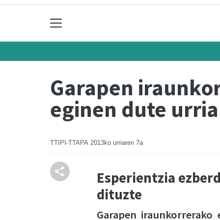
Garapen iraunkor
eginen dute urria
TTIPI-TTAPA
2013ko urriaren 7a
Esperientzia ezber
dituzte
Garapen iraunkorrerako 