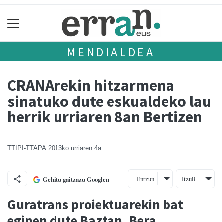
MENDIALDEA
CRANArekin hitzarmena
sinatuko dute eskualdeko lau
herrik urriaren 8an Bertizen
TTIPI-TTAPA
2013ko urriaren 4a
Entzun
Itzuli
Gehitu gaitzazu Googlen
Guratrans proiektuarekin bat
eginen dute Baztan, Bera,