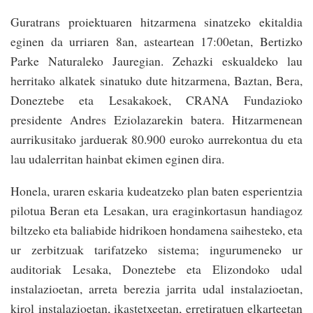
Guratrans proiektuaren hitzarmena sinatzeko ekitaldia
eginen da urriaren 8an, asteartean 17:00etan, Bertizko
Parke Naturaleko Jauregian. Zehazki eskualdeko lau
herritako alkatek sinatuko dute hitzarmena, Baztan, Bera,
Doneztebe eta Lesakakoek, CRANA Fundazioko
presidente Andres Eziolazarekin batera. Hitzarmenean
aurrikusitako jarduerak 80.900 euroko aurrekontua du eta
lau udalerritan hainbat ekimen eginen dira.
Honela, uraren eskaria kudeatzeko plan baten esperientzia
pilotua Beran eta Lesakan, ura eraginkortasun handiagoz
biltzeko eta baliabide hidrikoen hondamena saihesteko, eta
ur zerbitzuak tarifatzeko sistema; ingurumeneko ur
auditoriak Lesaka, Doneztebe eta Elizondoko udal
instalazioetan, arreta berezia jarrita udal instalazioetan,
kirol instalazioetan, ikastetxeetan, erretiratuen elkarteetan