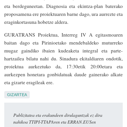
eta berdeguneetan. Diagnosia eta ekintza-plan baterako
proposamena ere proiektuaren barne dago, ura aurrezte eta
eraginkortasuna hobetze aldera.
GURATRANS Proiektua, Interreg IV A egitasmoaren
baitan dago eta Pirinioetako mendebaldeko muturreko
mugaz gaindiko ibaien kudeaketa integral eta parte-
hartzailea bilatu nahi du. Sinadura ekitaldiaren ondotik,
proiektua aurkeztuko da, 17:30­etik 20:00etara eta
aurkezpen honetara gonbidatuak daude gainerako alkate
eta gizarte eragileak ere.
GIZARTEA
Publizitatea eta erakundeen dirulaguntzak ez dira
nahikoa TTIPI-TTAPAren eta ERRAN.EUSen