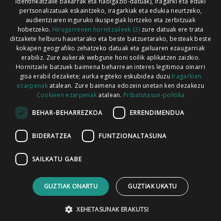
identifikatzaile bakarrak eta nabigazio-datuak), iragarki eta eduki
pertsonalizatuak eskaintzeko, iragarkiak eta edukia neurtzeko,
audientziaren inguruko ikuspegiak lortzeko eta zerbitzuak
hobetzeko.
Hirugarrenen hornitzaileek (3)
zure datuak ere trata
ditzakete helburu hauetarako eta beste batzuetarako, besteak beste
Codesyntaxek garatua
kokapen geografiko zehatzeko datuak eta gailuaren ezaugarriak
erabiliz. Zure aukerak webgune honi soilik aplikatzen zaizkio.
Hornitzaile batzuek baimena beharrean interes legitimoa oinarri
gisa erabil dezakete; aurka egiteko eskubidea duzu
Iragarkien
ezarpenak
atalean. Zure baimena edozein unetan ken dezakezu
Cookieen ezarpenak
atalean.
Pribatutasun-politika
HONI BURUZ
LEGE OHARRA
PUBLIZITATEA
BEHAR-BEHARREZKOA
ERRENDIMENDUA
ARAUAK
HARREMANETARAKO
RSS
BIDERATZEA
FUNTZIONALTASUNA
SAILKATU GABE
GUZTIAK ONARTU
GUZTIAK UKATU
XEHETASUNAK ERAKUTSI