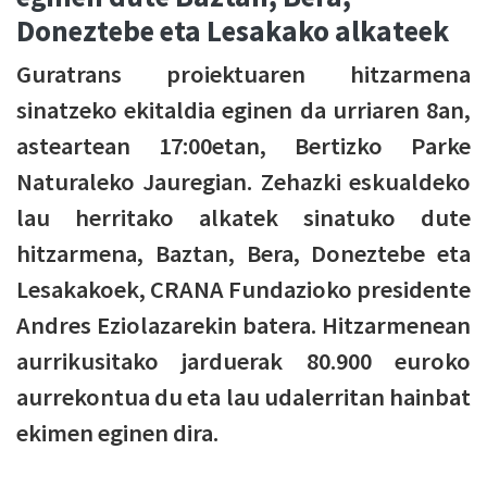
Doneztebe eta Lesakako alkateek
Guratrans proiektuaren hitzarmena
sinatzeko ekitaldia eginen da urriaren 8an,
asteartean 17:00etan, Bertizko Parke
Naturaleko Jauregian. Zehazki eskualdeko
lau herritako alkatek sinatuko dute
hitzarmena, Baztan, Bera, Doneztebe eta
Lesakakoek, CRANA Fundazioko presidente
Andres Eziolazarekin batera. Hitzarmenean
aurrikusitako jarduerak 80.900 euroko
aurrekontua du eta lau udalerritan hainbat
ekimen eginen dira.