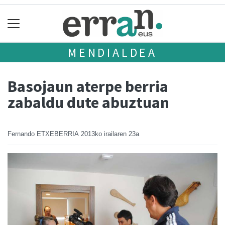
MENDIALDEA
Basojaun aterpe berria
zabaldu dute abuztuan
Fernando ETXEBERRIA
2013ko irailaren 23a