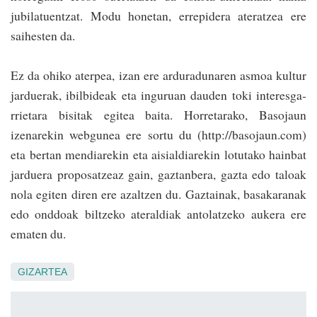
jubilatuentzat. Modu honetan, errepidera ateratzea ere
saihesten da.
Ez da ohiko aterpea, izan ere arduradunaren asmoa kultur
jarduerak, ibilbideak eta inguruan dauden toki interesga­
rrietara bisitak egitea baita. Horretarako, Basojaun
izenarekin web­gu­nea ere sortu du (http://basojaun.com)
eta bertan mendiarekin eta aisialdiarekin lotutako hainbat
jarduera proposatzeaz gain, gaztanbera, gazta edo taloak
nola egiten diren ere azaltzen du. Gaztainak, basakaranak
edo onddoak biltzeko ateraldiak antolatzeko aukera ere
ematen du.
GIZARTEA