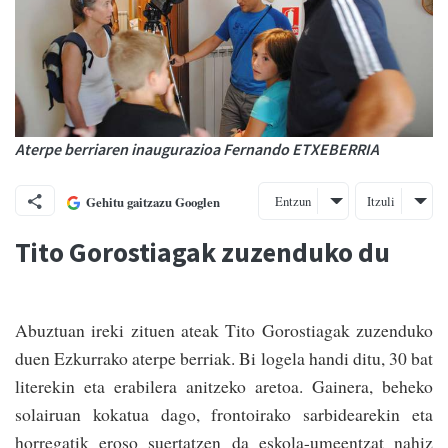
Aterpe berriaren inaugurazioa Fernando ETXEBERRIA
Entzun
Itzuli
Gehitu gaitzazu Googlen
Tito Gorostiagak zuzenduko du
Abuztuan ireki zituen ateak Tito Gorostiagak zuzenduko
duen Ezkurrako aterpe berriak. Bi logela handi ditu, 30 bat
literekin eta erabilera anitzeko aretoa. Gainera, beheko
solairuan kokatua dago, frontoirako sarbidearekin eta
horregatik eroso suertatzen da eskola-umeentzat nahiz