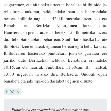
seigarrenez, eta aitzineko urteetan bezalaxe bi ibilbide ja­
rri dituzte aukeran, helduendako bata eta haurrendako
bestea. Ibilbide nagusiak 42 kilometroko luzera du eta
Behobia eta Bertizko Naturgunea lo­tzen ditu.
Haurrendako prestatutakoak berriz, 15 kilometroko luzera
du, Behobiatik abiatu beharrean, Sunbillatik hasiko baitute
ibilbidea. Izen emateak egunean berean egin beharko dira.
Ibilbidearen hasierako puntuetara joateko garraioa ere
jarriko dute Bertizetik, helduak Behobiara eramateko
10:15ean eta haurrak Sunbillara 11:30ean. Bi taldeak
13:30 inguruan iritsiko dira Bertizera. Ondotik opari
banaketa eta jaki tipikoen dastaketa eginen dituzte.
KIROLA
Publizitatea eta erakundeen dirulaguntzak ez dira