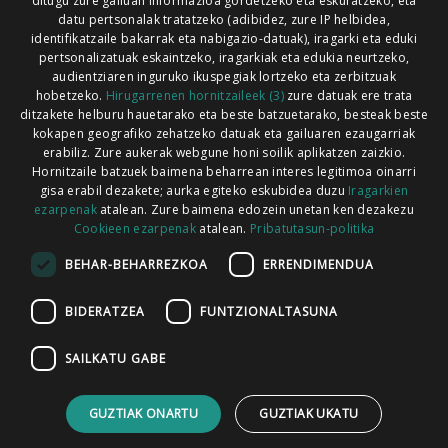
ditugu zure gailuan informazioa gordetzeko eta eskuratzeko, eta
Xorroxin irratia | Lesaka | T. 948638288
datu pertsonalak tratatzeko (adibidez, zure IP helbidea,
identifikatzaile bakarrak eta nabigazio-datuak), iragarki eta eduki
pertsonalizatuak eskaintzeko, iragarkiak eta edukia neurtzeko,
audientziaren inguruko ikuspegiak lortzeko eta zerbitzuak
hobetzeko.
Hirugarrenen hornitzaileek (3)
zure datuak ere trata
ditzakete helburu hauetarako eta beste batzuetarako, besteak beste
Codesyntaxek garatua
kokapen geografiko zehatzeko datuak eta gailuaren ezaugarriak
erabiliz. Zure aukerak webgune honi soilik aplikatzen zaizkio.
Hornitzaile batzuek baimena beharrean interes legitimoa oinarri
gisa erabil dezakete; aurka egiteko eskubidea duzu
Iragarkien
ezarpenak
atalean. Zure baimena edozein unetan ken dezakezu
Cookieen ezarpenak
atalean.
Pribatutasun-politika
HONI BURUZ
LEGE OHARRA
PUBLIZITATEA
BEHAR-BEHARREZKOA
ERRENDIMENDUA
ARAUAK
HARREMANETARAKO
RSS
BIDERATZEA
FUNTZIONALTASUNA
SAILKATU GABE
GUZTIAK ONARTU
GUZTIAK UKATU