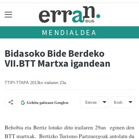
MENDIALDEA
Bidasoko Bide Berdeko
VII.BTT Martxa igandean
TTIPI-TTAPA
2013ko irailaren 23a
Entzun
Itzuli
Gehitu gaitzazu Googlen
Behobia eta Bertiz lotuko ditu irailaren 29an eginen den
BTT martxak. Bertizko Turismo Partzuergoak antolatu du