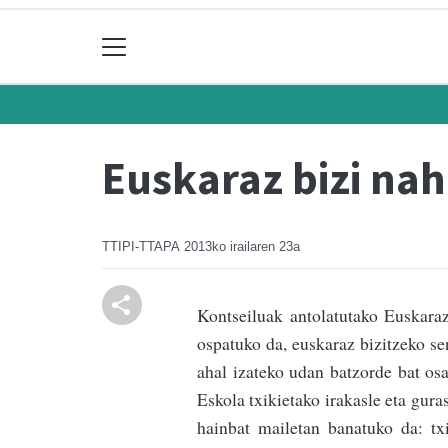
Euskaraz bizi nah
TTIPI-TTAPA
2013ko irailaren 23a
Kontseiluak antolatutako Euskaraz
ospatuko da, euskaraz bizitzeko se
ahal izateko udan batzorde bat osa
Eskola txikietako irakasle eta gur
hainbat mailetan banatuko da: tx