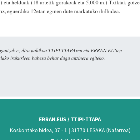
.) eta helduak (18 urtetik gorakoak eta 5.000 m.) Txikiak goiz
riz, eguerdiko 12etan eginen dute markatuko ibilbidea.
ulaguntzak ez dira nahikoa TTIPI-TTAPAren eta ERRAN.EUSen
alako irakurleen babesa behar dugu aitzinera egiteko.
ERRAN.EUS / TTIPI-TTAPA
Koskontako bidea, 07 - 1 | 31770 LESAKA (Nafarroa)