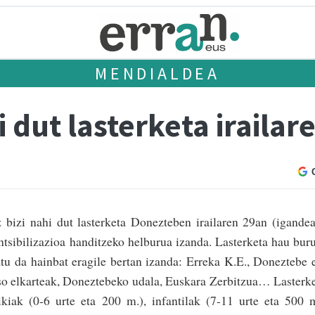
MENDIALDEA
i dut lasterketa irailar
 bizi nahi dut lasterketa Donezteben irailaren 29an (igande
n­tsibilizazioa handitzeko helburua izanda. Lasterketa hau bur
tu da hainbat eragile bertan izanda: Erreka K.E., Doneztebe 
aso elkarteak, Doneztebeko udala, Euskara Zerbitzua… Lasterk
ikiak (0-6 urte eta 200 m.), infantilak (7-11 urte eta 500 