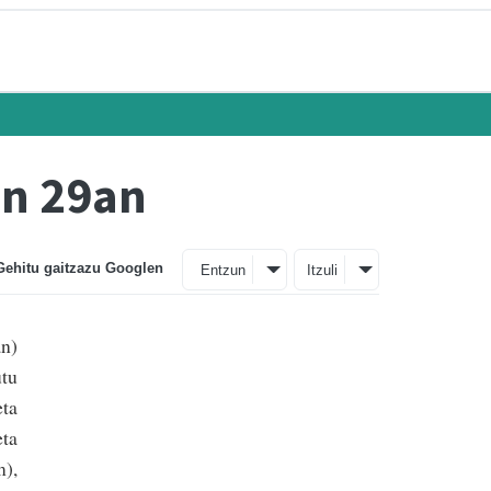
en 29an
Gehitu gaitzazu Googlen
Entzun
Itzuli
an)
utu
eta
eta
m),