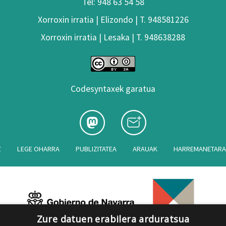
Tel: 948 63 54 58
Xorroxin irratia | Elizondo | T. 948581226
Xorroxin irratia | Lesaka | T. 948638288
Codesyntaxek garatua
Z
LEGE OHARRA
PUBLIZITATEA
ARAUAK
HARREMANETAR
Zure datuen erabilera arduratsua