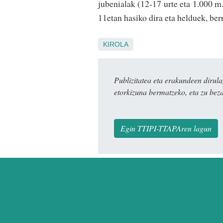
jubenialak (12-17 urte eta 1.000 m
11etan hasiko dira eta helduek, ber
KIROLA
Publizitatea eta erakundeen dir
etorkizuna bermatzeko, eta zu bez
Egin TTIPI-TTAPAren lagun