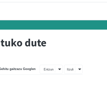
atuko dute
Gehitu gaitzazu Googlen
Entzun
Itzuli