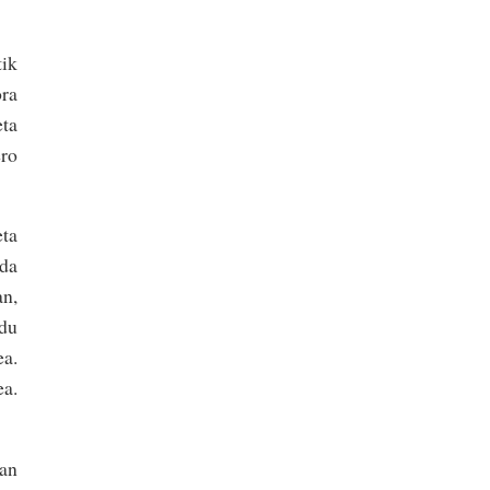
tik
ora
eta
ero
eta
 da
an,
rdu
ea.
ea.
7an