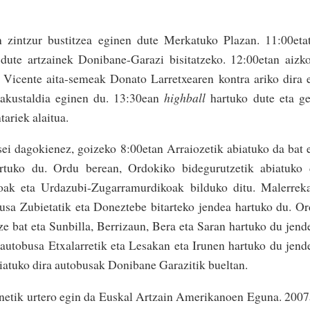
n zintzur bustitzea eginen dute Merkatuko Plazan. 11:00eta
 dute artzainek Donibane-Garazi bisitatzeko. 12:00etan aizk
r Vicente aita-semeak Donato Larretxearen kontra ariko dira 
rakustaldia eginen du. 13:30ean
highball
hartuko dute eta g
tariek alaitua.
ei dagokienez, goizeko 8:00etan Arraiozetik abiatuko da bat 
artuko du. Ordu berean, Ordokiko bidegurutzetik abiatuko
koak eta Urdazubi-Zugarramurdikoak bilduko ditu. Malerrek
usa Zubietatik eta Doneztebe bitarteko jendea hartuko du. O
ze bat eta Sunbilla, Berrizaun, Bera eta Saran hartuko du jend
 autobusa Etxalarretik eta Lesakan eta Irunen hartuko du jend
iatuko dira autobusak Donibane Garazitik bueltan.
enetik urtero egin da Euskal Artzain Amerikanoen Eguna. 200