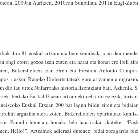
ondon, 2009an Auritzen, 2010ean Sunbillan, 2011n Eugi-Zubi
iliak dira 81 euskal artzain eta bere senideak, joan den mend
n ongi etorri goxoa izan zuten eta harat eta honat ere ibili zir
uten, Bakersfielden izan ziren eta Fresnon Antonio Campo
pos-i esker, Renoko Unibertsitateak gure artzainen emigrazio
n dio lau urtez Nafarroako historia lizen­tziatu bati. Azkenik, 
riek, bertako Euskal Etxean artzainekin elkartu ez ezik, turis
anciscoko Euskal Etxean 200 bat lagun bildu ziren eta bidaia
arrekin argazkia atera zuten, Bakersfielden oparitutako kamis
kin. Painulu honetan, honako lelo hau irakur daiteke: “Eus
men, Hello!”. Artzainek adierazi dutenez, bidai zoragarria biz