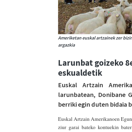
Ameriketan euskal artzainek zer bizi
argazkia
Larunbat goizeko 8e
eskualdetik
Euskal Artzain Amerik
larunbatean, Donibane Ga
berriki egin duten bidaia
Euskal Artzain Amerikanoen Eguna 
ziur garai bateko kontuekin bater