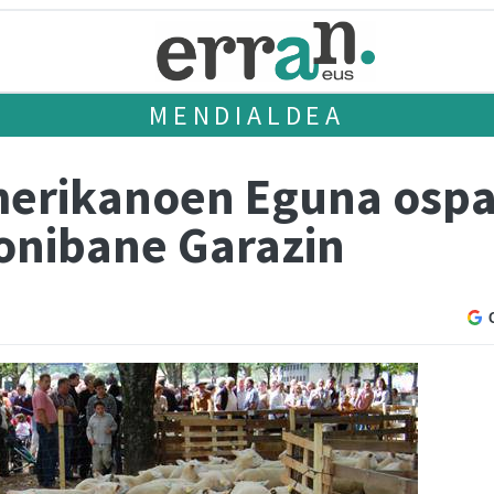
MENDIALDEA
merikanoen Eguna osp
Donibane Garazin