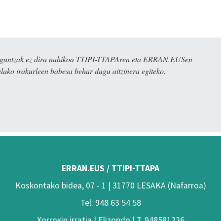
ulaguntzak ez dira nahikoa TTIPI-TTAPAren eta ERRAN.EUSen
alako irakurleen babesa behar dugu aitzinera egiteko.
ERRAN.EUS / TTIPI-TTAPA
Koskontako bidea, 07 - 1 | 31770 LESAKA (Nafarroa)
Tel: 948 63 54 58
Xorroxin irratia | Elizondo | T. 948581226