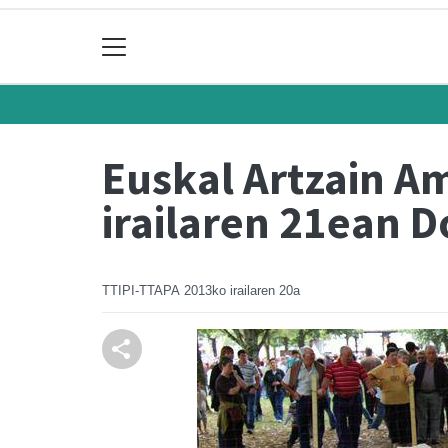
Euskal Artzain A
irailaren 21ean 
TTIPI-TTAPA
2013ko irailaren 20a