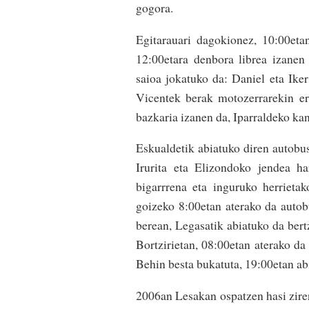
gogora.
Egitarauari dagokionez, 10:00eta
12:00etara denbora librea izanen
saioa jokatuko da: Daniel eta Ike
Vicentek berak motozerrarekin e
bazkaria izanen da, Iparraldeko kan
Eskualdetik abiatuko diren autobus
Irurita eta Elizondoko jendea h
bigarrrena eta inguruko herrieta
goizeko 8:00etan aterako da autob
berean, Legasatik abiatuko da bert
Bortzirietan, 08:00etan aterako da
Behin besta bukatuta, 19:00etan ab
2006an Lesakan ospatzen hasi zir