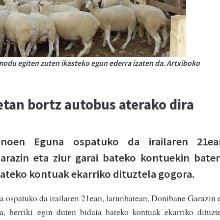
modu egiten zuten ikasteko egun ederra izaten da. Artxiboko
tan bortz autobus aterako dira
anoen Eguna ospatuko da irailaren 21ea
razin eta ziur garai bateko kontuekin bater
 bateko kontuak ekarriko dituztela gogora.
ospatuko da irailaren 21ean, larunbatean, Donibane Garazin 
a, berriki egin duten bidaia bateko kontuak ekarriko dituzt