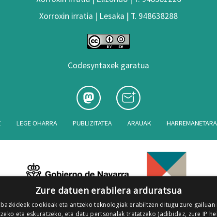
Xorroxin irratia | Lesaka | T. 948638288
Codesyntaxek garatua
Z
LEGE OHARRA
PUBLIZITATEA
ARAUAK
HARREMANETAR
Zure datuen erabilera arduratsua
 bazkideek cookieak eta antzeko teknologiak erabiltzen ditugu zure gailuan
zeko eta eskuratzeko, eta datu pertsonalak tratatzeko (adibidez, zure IP he