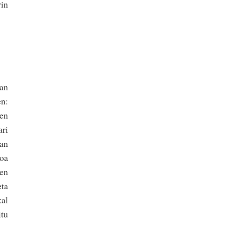
rin
ean
en:
sen
ari
San
moa
ren
eta
kal
itu