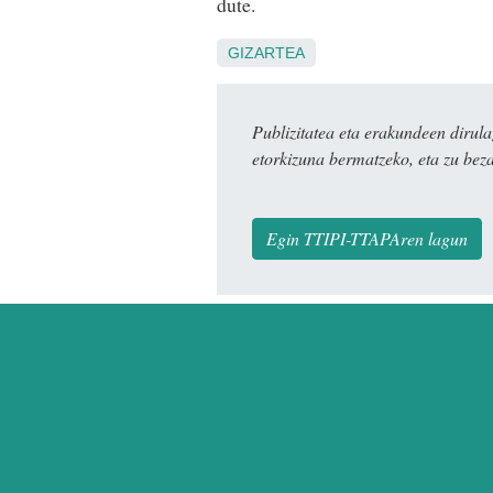
dute.
GIZARTEA
Publizitatea eta erakundeen dir
etorkizuna bermatzeko, eta zu bez
Egin TTIPI-TTAPAren lagun