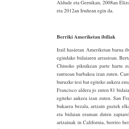
Aldude eta Gernikan, 2008an Eliz
eta 2012an Iruñean egin da.
Berriki Ameriketan ibiliak
Irail hasieran Ameriketan barna ib
egindako bidaiaren arrastoan. Berta
Chinoko piknikean parte hartu z
rantxoan barbakoa izan zuten. Cam
buruzko tesi bat egiteko aukera ema
Francisco aldera jo zuten 81 bidaia
egiteko aukera izan zuten. San Fr
bukaera bezala, artzain guziek elk
eta bidaian eraman duten zapiare
artzainak in California, berriro he