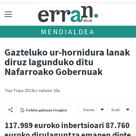
MENDIALDEA
Gazteluko ur-hornidura lanak
diruz lagunduko ditu
Nafarroako Gobernuak
Ttipi-Ttapa
2013ko irailaren 10a
Entzun
Itzuli
Gehitu gaitzazu Googlen
117.989 euroko inbertsioari 87.760
euroko dirulaguntza emanen diote