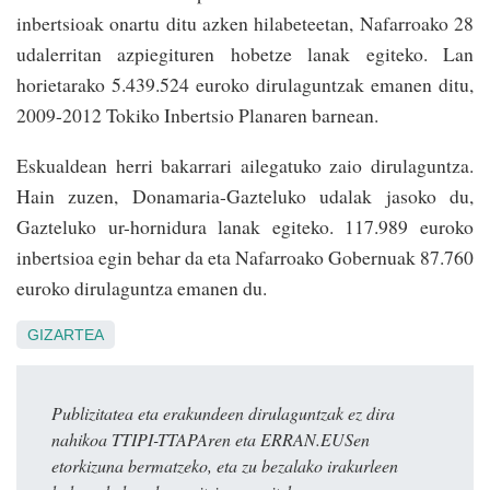
inbertsioak onartu ditu azken hilabeteetan, Nafarroako 28
udalerritan azpiegituren hobetze lanak egiteko. Lan
horietarako 5.439.524 euroko dirulaguntzak emanen ditu,
2009-2012 Tokiko Inbertsio Planaren barnean.
Eskualdean herri bakarrari ailegatuko zaio dirulaguntza.
Hain zuzen, Donamaria-Gazteluko udalak jasoko du,
Gazteluko ur-hornidura lanak egiteko. 117.989 euroko
inbertsioa egin behar da eta Nafarroako Gobernuak 87.760
euroko dirulaguntza emanen du.
GIZARTEA
Publizitatea eta erakundeen dirulaguntzak ez dira
nahikoa TTIPI-TTAPAren eta ERRAN.EUSen
etorkizuna bermatzeko, eta zu bezalako irakurleen