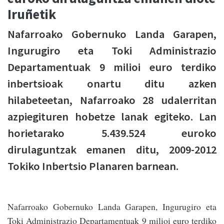
Iruñetik
Nafarroako Gobernuko Landa Garapen,
Ingurugiro eta Toki Administrazio
Departamentuak 9 milioi euro terdiko
inbertsioak onartu ditu azken
hilabeteetan, Nafarroako 28 udalerritan
azpiegituren hobetze lanak egiteko. Lan
horietarako 5.439.524 euroko
dirulaguntzak emanen ditu, 2009-2012
Tokiko Inbertsio Planaren barnean.
Nafarroako Gobernuko Landa Garapen, Ingurugiro eta
Toki Administrazio Departamentuak 9 milioi euro terdiko