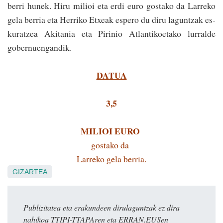
be­rri hunek. Hiru milioi eta erdi euro gostako da Larreko
gela berria eta Herriko Etxeak espero du diru laguntzak es­
kuratzea Akitania eta ­Pirinio Atlantikoetako ­lu­rral­­de
gobernuen­gandik.
DATUA
3,5
MILIOI EURO
gostako da
Larreko gela berria.
GIZARTEA
Publizitatea eta erakundeen dirulaguntzak ez dira
nahikoa TTIPI-TTAPAren eta ERRAN.EUSen