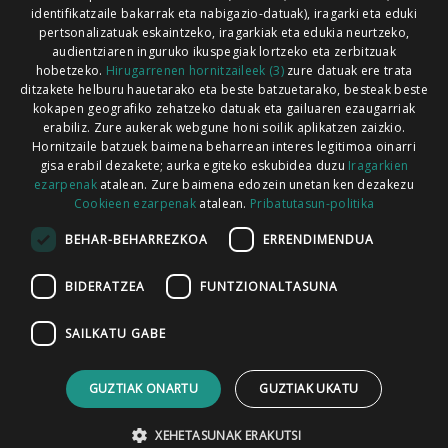
identifikatzaile bakarrak eta nabigazio-datuak), iragarki eta eduki
pertsonalizatuak eskaintzeko, iragarkiak eta edukia neurtzeko,
audientziaren inguruko ikuspegiak lortzeko eta zerbitzuak
hobetzeko.
Hirugarrenen hornitzaileek (3)
zure datuak ere trata
ditzakete helburu hauetarako eta beste batzuetarako, besteak beste
Codesyntaxek garatua
kokapen geografiko zehatzeko datuak eta gailuaren ezaugarriak
erabiliz. Zure aukerak webgune honi soilik aplikatzen zaizkio.
Hornitzaile batzuek baimena beharrean interes legitimoa oinarri
gisa erabil dezakete; aurka egiteko eskubidea duzu
Iragarkien
ezarpenak
atalean. Zure baimena edozein unetan ken dezakezu
Cookieen ezarpenak
atalean.
Pribatutasun-politika
HONI BURUZ
LEGE OHARRA
PUBLIZITATEA
BEHAR-BEHARREZKOA
ERRENDIMENDUA
ARAUAK
HARREMANETARAKO
RSS
BIDERATZEA
FUNTZIONALTASUNA
SAILKATU GABE
GUZTIAK ONARTU
GUZTIAK UKATU
XEHETASUNAK ERAKUTSI