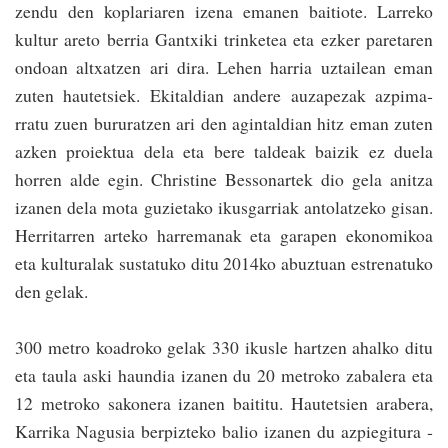
zendu den koplariaren izena emanen baitiote. La­rreko
kultur areto berria Gantxiki trinketea eta ezker paretaren
ondoan altxatzen ari dira. Lehen harria uztailean eman
zuten hautetsiek. Ekitaldian andere auzapezak azpi­ma­­
rratu zuen burura­tzen ari den agintaldian hitz eman zuten
azken proiektua dela eta bere taldeak baizik ez duela
horren alde egin. Christine Bessonartek dio gela ani­tza
izanen dela mota guzietako ikusga­rriak antolatzeko gisan.
Herritarren arteko harre­manak eta garapen ekonomikoa
eta kulturalak sustatuko ditu 2014ko abuztuan estrenatuko
den gelak.
300 metro koadroko gelak 330 ikusle har­tzen ahalko ditu
eta taula aski haundia izanen du 20 metroko zabalera eta
12 metroko sakonera izanen baititu. Hautetsien arabera,
Karrika Nagusia berpizteko balio izanen du azpiegitura ­­