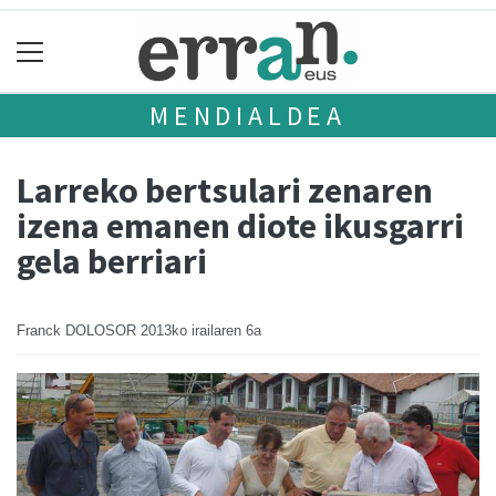
MENDIALDEA
Larreko bertsulari zenaren
izena emanen diote ikusgarri
gela berriari
Franck DOLOSOR
2013ko irailaren 6a