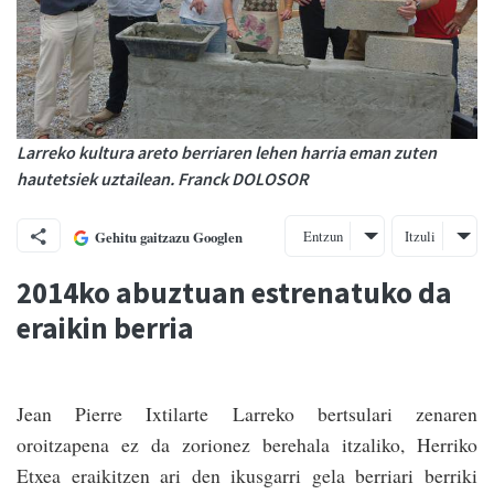
Larreko kultura areto berriaren lehen harria eman zuten
hautetsiek uztailean. Franck DOLOSOR
Entzun
Itzuli
Gehitu gaitzazu Googlen
2014ko abuztuan estrenatuko da
eraikin berria
Jean Pierre Ixtilarte Larreko bertsulari zenaren
oroitzapena ez da zorionez berehala itzaliko, Herriko
Etxea eraikitzen ari den ikusgarri gela berriari berriki