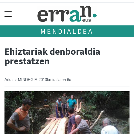
MENDIALDEA
Ehiztariak denboraldia
prestatzen
Arkaitz MINDEGIA
2013ko irailaren 6a