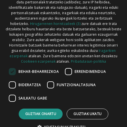
Xorroxin irratia | Lesaka | T. 948638288
datu pertsonalak tratatzeko (adibidez, zure IP helbidea,
identifikatzaile bakarrak eta nabigazio-datuak), iragarki eta eduki
pertsonalizatuak eskaintzeko, iragarkiak eta edukia neurtzeko,
audientziaren inguruko ikuspegiak lortzeko eta zerbitzuak
hobetzeko.
Hirugarrenen hornitzaileek (3)
zure datuak ere trata
ditzakete helburu hauetarako eta beste batzuetarako, besteak beste
Codesyntaxek garatua
kokapen geografiko zehatzeko datuak eta gailuaren ezaugarriak
erabiliz. Zure aukerak webgune honi soilik aplikatzen zaizkio.
Hornitzaile batzuek baimena beharrean interes legitimoa oinarri
gisa erabil dezakete; aurka egiteko eskubidea duzu
Iragarkien
ezarpenak
atalean. Zure baimena edozein unetan ken dezakezu
Cookieen ezarpenak
atalean.
Pribatutasun-politika
HONI BURUZ
LEGE OHARRA
PUBLIZITATEA
BEHAR-BEHARREZKOA
ERRENDIMENDUA
ARAUAK
HARREMANETARAKO
RSS
BIDERATZEA
FUNTZIONALTASUNA
SAILKATU GABE
GUZTIAK ONARTU
GUZTIAK UKATU