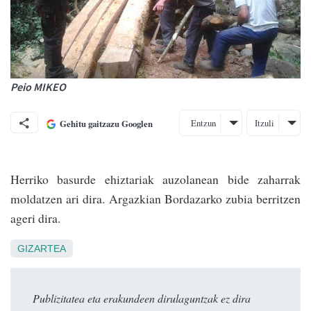
Peio MIKEO
Entzun
Itzuli
Gehitu gaitzazu Googlen
Herriko basurde ehiztariak auzolanean bide zaharrak
moldatzen ari dira. Argazkian Bordazarko zubia berritzen
ageri dira.
GIZARTEA
Publizitatea eta erakundeen dirulaguntzak ez dira