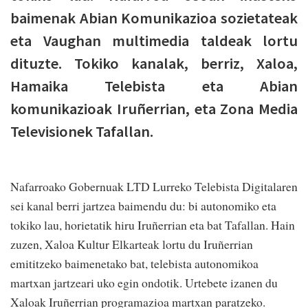
baimenak Abian Komunikazioa sozietateak
eta Vaughan multimedia taldeak lortu
dituzte. Tokiko kanalak, berriz, Xaloa,
Hamaika Telebista eta Abian
komunikazioak Iruñerrian, eta
Zona Media
Televisionek Tafallan.
Nafarroako Gobernuak LTD Lurreko Telebista Digitalaren
sei kanal berri jartzea baimendu du: bi autonomiko eta
tokiko lau, horietatik hiru Iruñerrian eta bat Tafallan. Hain
zuzen, Xaloa Kultur Elkarteak lortu du Iruñerrian
emititzeko baimenetako bat, telebista autonomikoa
martxan jartzeari uko egin ondotik. Urtebete izanen du
Xaloak Iruñerrian programazioa martxan paratzeko.