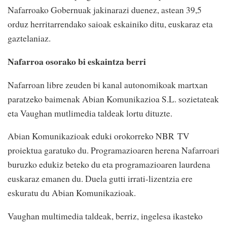
Nafarroako Gobernuak jakinarazi duenez, astean 39,5
orduz herritarrendako saioak eskainiko ditu, euskaraz eta
gaztelaniaz.
Nafarroa osorako bi eskaintza berri
Nafarroan libre zeuden bi kanal autonomikoak martxan
paratzeko baimenak Abian Komunikazioa S.L. sozietateak
eta Vaughan mutlimedia taldeak lortu dituzte.
Abian Komunikazioak eduki orokorreko NBR TV
proiektua garatuko du. Programazioaren herena Nafarroari
buruzko edukiz beteko du eta programazioaren laurdena
euskaraz emanen du. Duela gutti irrati-lizentzia ere
eskuratu du Abian Komunikazioak.
Vaughan multimedia taldeak, berriz, ingelesa ikasteko