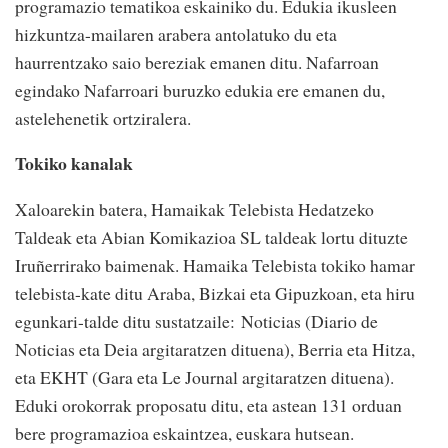
programazio tematikoa eskainiko du. Edukia ikusleen
hizkuntza-mailaren arabera antolatuko du eta
haurrentzako saio bereziak emanen ditu. Nafarroan
egindako Nafarroari buruzko edukia ere emanen du,
astelehenetik ortziralera.
Tokiko kanalak
Xaloarekin batera, Hamaikak Telebista Hedatzeko
Taldeak eta Abian Komikazioa SL taldeak lortu dituzte
Iruñerrirako baimenak. Hamaika Telebista tokiko hamar
telebista-kate ditu Araba, Bizkai eta Gipuzkoan, eta hiru
egunkari-talde ditu sustatzaile: Noticias (Diario de
Noticias eta Deia argitaratzen dituena), Berria eta Hitza,
eta EKHT (Gara eta Le Journal argitaratzen dituena).
Eduki orokorrak proposatu ditu, eta astean 131 orduan
bere programazioa eskaintzea, euskara hutsean.