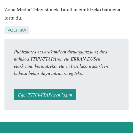
Zona Media Televisionek Tafallan emititzeko baimena
lortu du.
POLITIKA
Publizitatea eta erakundeen dirulaguntzak ez dira
nahikoa TTIPI-TTAPAren eta ERRAN.EUSen
etorkizuna bermatzeko, eta zu bezalako irakurleen
babesa behar dugu aitzinera egiteko.
Egin TTIPI-TTAPAren lagun