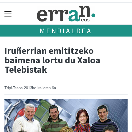
MENDIALDEA
Iruñerrian emititzeko
baimena lortu du Xaloa
Telebistak
Ttipi-Ttapa
2013ko irailaren 6a