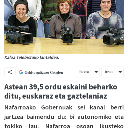
Xaloa Telebistako lantaldea.
Entzun
Itzuli
Gehitu gaitzazu Googlen
Astean 39,5 ordu eskaini beharko
ditu, euskaraz eta gaztelaniaz
Nafarroako Gobernuak sei kanal berri
jartzea baimendu du: bi autonomiko eta
tokiko lau. Nafarroa osoan ikusteko