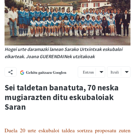
Hogei urte daramazki lanean Sarako Urtxintxak eskubaloi
elkarteak. Joana GUERENDAINek utzitakoak
Entzun
Itzuli
Gehitu gaitzazu Googlen
Sei taldetan banatuta, 70 neska
mugiarazten ditu eskubaloiak
Saran
Duela 20 urte eskubaloi taldea sortzea proposatu zuten