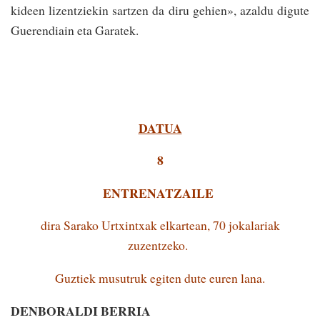
kideen lizentziekin sartzen da diru gehien», azaldu digute
Guerendiain eta Garatek.
DATUA
8
ENTRENATZAILE
dira Sarako Urtxintxak elkartean, 70 jokalariak
zuzentzeko.
Guztiek musutruk egiten dute euren lana.
DENBORALDI BERRIA