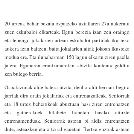
20 urteak behar bezala ospa­tzeko uztailaren 27a aukeratu
zuen eskubaloi elkarteak. Egun berezia izan zen oraingo
eta lehengo jokalarien artean eskubaloi partidak ikusteko
aukera izan baitzen, baita jokalarien aitak jokoan ikusteko
modua ere. Eta ilunabarrean 150 lagun elkartu ziren paella
jatera. Egunaren erantzunarekin «biziki kontent» gelditu
zen bulego berria.
Ospakizunak alde batera utzi­ta, denboraldi berriari begira
jarriak dira orain jokalariak­ eta entrenatzaileak. Seniorrak
eta 18 urtez beheitikoak abuztuan hasi ziren entrenatzen
eta gainerakoek hilabete honetan hasiko dituzte
entrenamenduak. Seniorrak astean bi aldiz entrenatzen
dute, asteazken eta ortziral gauetan. Bertze guztiak astean