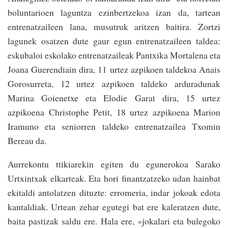
bolunta­rioen laguntza ezinber­tzekoa izan da, tartean
entrenatzaileen lana, musu­truk aritzen baitira. Zortzi
lagunek osa­tzen dute gaur egun entrenatzaileen taldea:
eskubaloi eskolako entrenatzaileak Pantxika Mortalena eta
Joana Guerendiain dira, 11 urtez azpikoen taldekoa Anais
Gorosurreta, 12 urtez azpikoen taldeko arduradunak
Marina Goienetxe eta Elodie Garat dira, 15 urtez
azpikoena Christophe Petit, 18 urtez azpikoena Marion
Iramuno eta seniorren taldeko entrenatzailea Txomin
Bereau da.
Aurrekontu ttikiarekin egiten du egunerokoa Sarako
Urtxin­txak elkarteak. Eta hori finan­tzatzeko udan hainbat
ekitaldi antolatzen dituz­te: erromeria, indar jokoak edota
kantaldiak. Urtean zehar egutegi bat ere kaleratzen dute,
baita pastizak saldu ere. Hala ere, «jokalari eta bulegoko