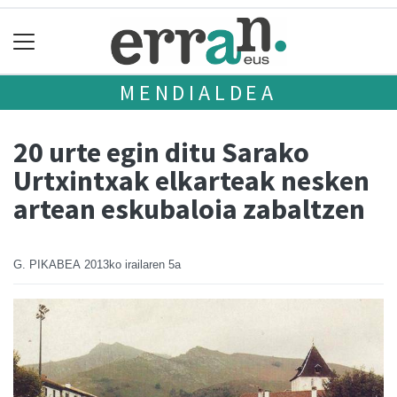
MENDIALDEA
20 urte egin ditu Sarako
Urtxintxak elkarteak nesken
artean eskubaloia zabaltzen
G. PIKABEA
2013ko irailaren 5a