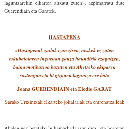
laguntzarekin elkartea altxatu zuten», azpima­rratu dute
Guerendiain eta Garatek.
HASTAPENA
«Hastapenak zailak izan ziren, neskek ez zuten
eskubaloiaren inguruan gauza haundirik ezagutzen,
baina motibazioa bazuten eta Ahetzeko ekiparen
sostengua eta bi gizonen laguntza ere bai»
Joana GUERENDIAIN eta Elodie GARAT
Sarako Urtxintxak elkarteko jokalariak eta entrenatzaileak
Ahaleginez betetako bi hamarkada izan dira eta horretan