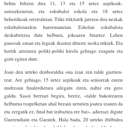
behin biltzen dira 11, 13 eta 15 urtez azpikoak­
asteazkenetan, eta eskubaloi eskola eta 18 urtez
beheitikoak­ ortziraletan. Ttiki-ttikitatik jar­tzen dira neskak
eskubaloiarekin harremanetan. Eskolan eskubaloia
deskubritzea dute helbu­ru, jokoaren bitartez. Lehen
pausoak eman eta legeak ikasten dituzte neska ttikiek. Eta
hortik aitzinera poliki-poliki kiro­la gehiago ezagutu eta
goiti egiten dute.
Joan den urteko denboraldia ona izan zen talde guztien­
tzat. Are gehiago, 15 urtez azpikoak eta seniorrak euren
mul­tzoan fina­lerdietara ailegatu ziren, nahiz eta gero
galdu. Sasoi berriari begira, be­rriz, «talde bakoitzaren
helburua txapelketan ahal bezain urru­tien joatea izanen da
eta zergatik ez, final bat irabaztea ere bai», adierazi digute
Guerendiain eta Garatek. Hala bada, 20 urteko ibilbidea