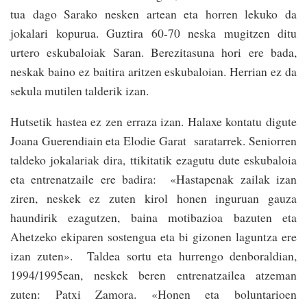
tua dago Sarako nesken artean eta ho­rren lekuko da
jokalari kopurua. Guztira 60-70 neska mugi­tzen ditu
urtero eskuba­loiak Saran. Berezitasuna ­hori ere bada,
neskak baino ez baitira ari­tzen eskubaloian. He­rrian ez da
sekula mutilen talderik izan.
Hutsetik hastea ez zen erraza izan. Halaxe kontatu digute
Joana Guerendiain eta Elodie Garat saratarrek. Senio­rren
taldeko jokalariak dira, ttikitatik ezagutu dute eskubaloia
eta entrenatzaile ere badira: «Hasta­penak zailak izan
ziren, neskek ez zuten kirol honen inguruan gauza
haundirik ezagu­tzen, baina motibazioa bazuten eta
Ahetzeko ekiparen sostengua eta bi gizonen laguntza ere
izan zuten». Taldea sortu eta hurrengo denboraldian,
1994/1995ean, neskek beren entrenatzailea atzeman
zuten: Patxi Zamora. «Honen eta boluntarioen