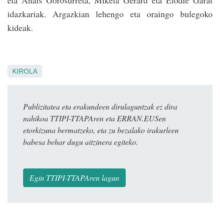
idazkariak. Argazkian lehengo eta oraingo bulegoko
kideak.
KIROLA
Publizitatea eta erakundeen dirulaguntzak ez dira
nahikoa TTIPI-TTAPAren eta ERRAN.EUSen
etorkizuna bermatzeko, eta zu bezalako irakurleen
babesa behar dugu aitzinera egiteko.
Egin TTIPI-TTAPAren lagun