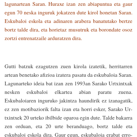
lagunar­tean Saran. Huraxe izan zen abiapuntua eta gaur
egun 70 neska inguruk joka­tzen dute kirol honetan Saran.
Eskubaloi eskola eta adinaren arabera banatutako bertze
bortz talde dira, eta horietaz musutruk eta borondate osoz
zortzi entrenatzaile arduratzen dira.
Gutti batzuk ezagu­tzen zuen kirola izatetik, herritarren
artean benetako afizioa izatera pasatu da eskubaloia Saran.
Lagunarteko ideia bat izan zen 1993­an Sarako Urtxintxak
nesken eskubaloi elkartea abian paratu zuena.
Eskubaloiaren ingu­ru­ko ja­kin­tza haundirik ez izanagatik,
ez zen motibaziorik falta izan eta horri­ esker, Sarako Ur­
txin­txek 20 urteko ibilbi­de oparoa egin dute. Tal­de bakarra
zen or­duan, eta 20 urte beranduago, bortz talde eta
eskubaloi eskola dira. Gaur egun, eskubaloia erabat erro­