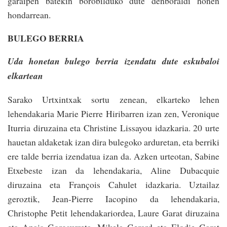
garaipen batekin borobilduko dute denboraldi honen
honda­rrean.
BULEGO BERRIA
Uda honetan bulego berria izendatu dute eskubaloi
elkartean
Sarako Urtxintxak sortu zenean, elkarteko lehen
lehendakaria Marie Pie­rre Hiribarren izan zen, Veronique
Itu­rria diruzaina eta Christine Lissayou idazkaria. 20 urte
hauetan aldaketak izan dira bulegoko arduretan, eta berri­ki
ere talde berria izendatua izan da. Azken urteotan, Sabine
Etxe­beste izan da lehendakaria, Aline Dubacquie
diruzaina eta François­ Cahulet idazkaria. Uztailaz
geroztik, Jean-Pierre Iacopino da lehendakaria,
Christophe Petit lehendakariordea, Laure Garat diruzaina
eta Anais Gorosurreta, Mikela Gerard eta Elodie Garat