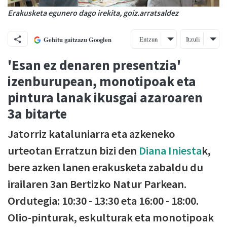
Erakusketa egunero dago irekita, goiz.arratsaldez
Entzun
Itzuli
Gehitu gaitzazu Googlen
'Esan ez denaren presentzia'
izenburupean, monotipoak eta
pintura lanak ikusgai azaroaren
3a bitarte
Jatorriz kataluniarra eta azkeneko
urteotan Erratzun bizi den
Diana Iniesta
k,
bere azken lanen erakusketa zabaldu du
irailaren 3an Bertizko Natur Parkean.
Ordutegia: 10:30 - 13:30 eta 16:00 - 18:00.
Olio-pinturak, eskulturak eta monotipoak