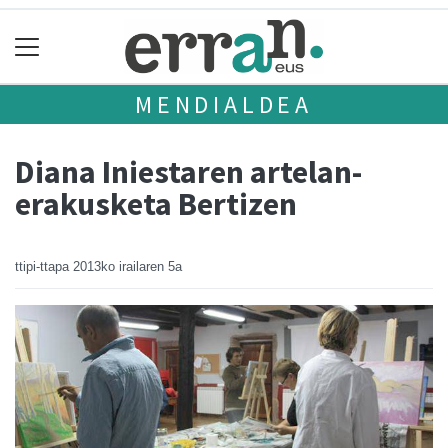
MENDIALDEA
Diana Iniestaren artelan-
erakusketa Bertizen
ttipi-ttapa
2013ko irailaren 5a