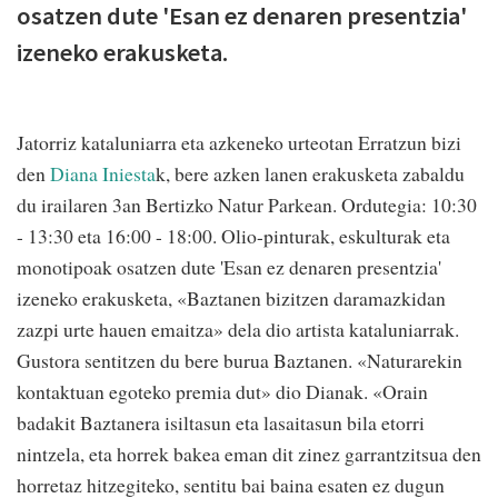
osatzen dute 'Esan ez denaren presentzia'
izeneko erakusketa.
Jatorriz kataluniarra eta azkeneko urteotan Erratzun bizi
den
Diana Iniesta
k, bere azken lanen erakusketa zabaldu
du irailaren 3an Bertizko Natur Parkean. Ordutegia: 10:30
- 13:30 eta 16:00 - 18:00. Olio-pinturak, eskulturak eta
monotipoak osatzen dute 'Esan ez denaren presentzia'
izeneko erakusketa, «Baztanen bizitzen daramazkidan
zazpi urte hauen emaitza» dela dio artista kataluniarrak.
Gustora sentitzen du bere burua Baztanen. «Naturarekin
kontaktuan egoteko premia dut» dio Dianak. «Orain
badakit Baztanera isiltasun eta lasaitasun bila etorri
nintzela, eta horrek bakea eman dit zinez garrantzitsua den
horretaz hitzegiteko, sentitu bai baina esaten ez dugun