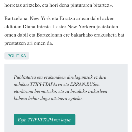
horretaz aritzeko, eta hori dena pinturaren bitartez».
Bartzelona, New York eta Erratzu artean dabil azken
aldiotan Diana Iniesta. Laster New Yorkera joatekotan
omen dabil eta Bartzelonan ere bakarkako erakusketa bat
prestatzen ari omen da.
POLITIKA
Publizitatea eta erakundeen dirulaguntzak ez dira
nahikoa TTIPI-TTAPAren eta ERRAN.EUSen
etorkizuna bermatzeko, eta zu bezalako irakurleen
babesa behar dugu aitzinera egiteko.
Egin TTIPI-TTAPAren lagun