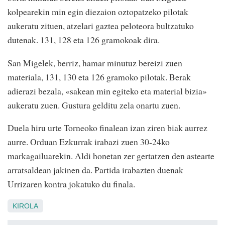
kolpearekin min egin diezaion oztopatzeko pilotak
aukeratu zituen, atzelari gaztea peloteora bultzatuko
dutenak. 131, 128 eta 126 gramokoak dira.
San Migelek, berriz, hamar minutuz bereizi zuen
materiala, 131, 130 eta 126 gramoko pilotak. Berak
adierazi bezala, «sakean min egiteko eta material bizia»
aukeratu zuen. Gustura gelditu zela onartu zuen.
Duela hiru urte Torneoko finalean izan ziren biak aurrez
aurre. Orduan Ezkurrak irabazi zuen 30-24ko
markagailuarekin. Aldi honetan zer gertatzen den astearte
arratsaldean jakinen da. Partida irabazten duenak
Urrizaren kontra jokatuko du finala.
KIROLA