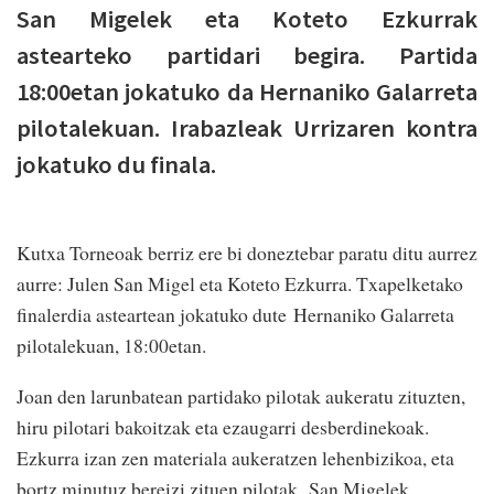
San Migelek eta Koteto Ezkurrak
astearteko partidari begira. Partida
18:00etan jokatuko da Hernaniko Galarreta
pilotalekuan. Irabazleak Urrizaren kontra
jokatuko du finala.
Kutxa Torneoak berriz ere bi doneztebar paratu ditu aurrez
aurre: Julen San Migel eta Koteto Ezkurra. Txapelketako
finalerdia asteartean jokatuko dute Hernaniko Galarreta
pilotalekuan, 18:00etan.
Joan den larunbatean partidako pilotak aukeratu zituzten,
hiru pilotari bakoitzak eta ezaugarri desberdinekoak.
Ezkurra izan zen materiala aukeratzen lehenbizikoa, eta
bortz minutuz bereizi zituen pilotak. San Migelek