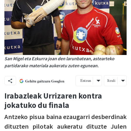
San Migel eta Ezkurra joan den larunbatean, astearteko
partidarako materiala aukeratu zuten egunean.
Entzun
Itzuli
Gehitu gaitzazu Googlen
Irabazleak Urrizaren kontra
jokatuko du finala
Antzeko pisua baina ezaugarri desberdinak
dituzten pilotak aukeratu dituzte Julen