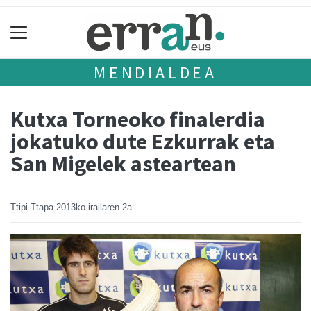
MENDIALDEA
Kutxa Torneoko finalerdia
jokatuko dute Ezkurrak eta
San Migelek asteartean
Ttipi-Ttapa
2013ko irailaren 2a