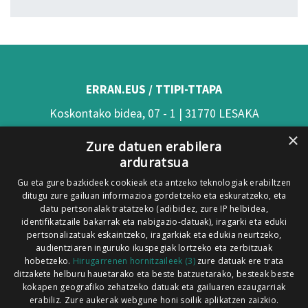
ERRAN.EUS / TTIPI-TTAPA
Koskontako bidea, 07 - 1 | 31770 LESAKA
×
(Nafarroa)
Zure datuen erabilera
arduratsua
Tel: 948 63 54 58
Gu eta gure bazkideek cookieak eta antzeko teknologiak erabiltzen
Xorroxin irratia | Elizondo | T. 948581226
ditugu zure gailuan informazioa gordetzeko eta eskuratzeko, eta
Xorroxin irratia | Lesaka | T. 948638288
datu pertsonalak tratatzeko (adibidez, zure IP helbidea,
identifikatzaile bakarrak eta nabigazio-datuak), iragarki eta eduki
pertsonalizatuak eskaintzeko, iragarkiak eta edukia neurtzeko,
audientziaren inguruko ikuspegiak lortzeko eta zerbitzuak
hobetzeko.
Hirugarrenen hornitzaileek (3)
zure datuak ere trata
ditzakete helburu hauetarako eta beste batzuetarako, besteak beste
Codesyntaxek garatua
kokapen geografiko zehatzeko datuak eta gailuaren ezaugarriak
erabiliz. Zure aukerak webgune honi soilik aplikatzen zaizkio.