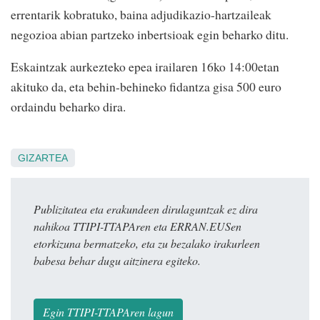
errentarik kobratuko, baina adjudikazio-hartzaileak
negozioa abian partzeko inbertsioak egin beharko ditu.
Eskaintzak aurkezteko epea irailaren 16ko 14:00etan
akituko da, eta behin-behineko fidantza gisa 500 euro
ordaindu beharko dira.
GIZARTEA
Publizitatea eta erakundeen dirulaguntzak ez dira
nahikoa TTIPI-TTAPAren eta ERRAN.EUSen
etorkizuna bermatzeko, eta zu bezalako irakurleen
babesa behar dugu aitzinera egiteko.
Egin TTIPI-TTAPAren lagun