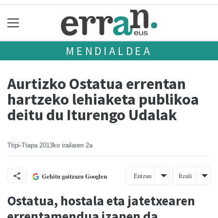
MENDIALDEA
Aurtizko Ostatua errentan
hartzeko lehiaketa publikoa
deitu du Iturengo Udalak
Ttipi-Ttapa
2013ko irailaren 2a
Entzun
Itzuli
Gehitu gaitzazu Googlen
Ostatua, hostala eta jatetxearen
errentamendua izanen da