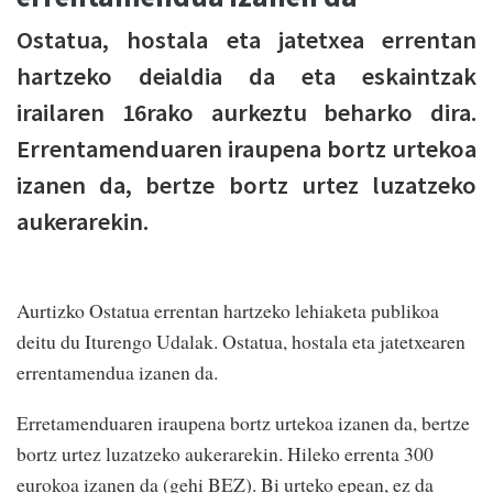
Ostatua, hostala eta jatetxea errentan
hartzeko deialdia da eta eskaintzak
irailaren 16rako aurkeztu beharko dira.
Errentamenduaren iraupena bortz urtekoa
izanen da, bertze bortz urtez luzatzeko
aukerarekin.
Aurtizko Ostatua erren­­tan hartzeko lehiaketa publikoa
deitu du Iturengo Udalak. Ostatua, hostala eta jatetxearen
errentamendua izanen da.
Erre­tamenduaren iraupe­na bortz urtekoa izanen da, bertze
bortz urtez luzatzeko aukerarekin. Hileko errenta 300
eurokoa izanen da (gehi BEZ). Bi urteko epean, ez da