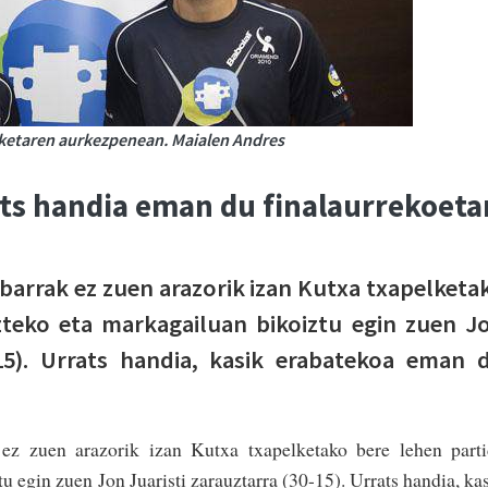
elketaren aurkezpenean. Maialen Andres
ts handia eman du finalaurrekoeta
barrak ez zuen arazorik izan Kutxa txapelketa
zteko eta markagailuan bikoiztu egin zuen J
-15). Urrats handia, kasik erabatekoa eman 
ez zuen arazorik izan Kutxa txapelketako bere lehen part
u egin zuen Jon Juaristi zarauztarra (30-15). Urrats handia, ka