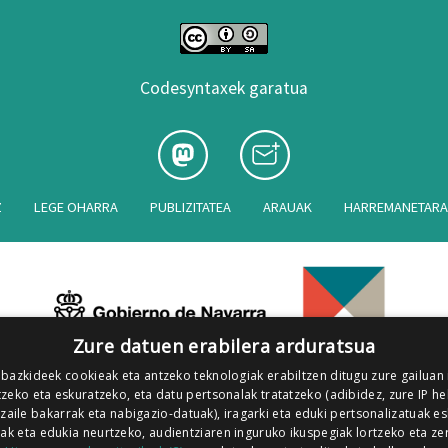
Codesyntaxek garatua
Z
LEGE OHARRA
PUBLIZITATEA
ARAUAK
HARREMANETAR
Zure datuen erabilera arduratsua
 bazkideek cookieak eta antzeko teknologiak erabiltzen ditugu zure gailuan
zeko eta eskuratzeko, eta datu pertsonalak tratatzeko (adibidez, zure IP he
tzaile bakarrak eta nabigazio-datuak), iragarki eta eduki pertsonalizatuak e
iak eta edukia neurtzeko, audientziaren inguruko ikuspegiak lortzeko eta ze