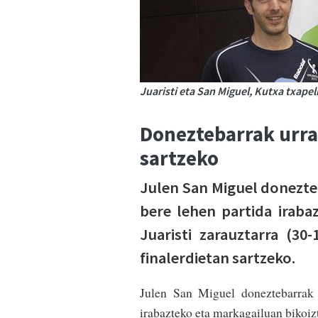
Juaristi eta San Miguel, Kutxa txap
Doneztebarrak urra
sartzeko
Julen San Miguel donezte
bere lehen partida iraba
Juaristi zarauztarra (30
finalerdietan sartzeko.
Julen San Miguel doneztebarrak 
irabazteko eta markagailuan bikoizt