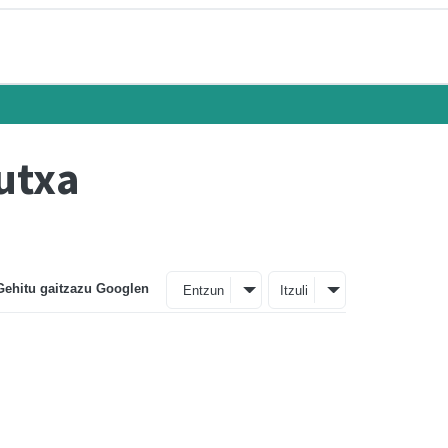
Kutxa
Gehitu gaitzazu Googlen
Entzun
Itzuli