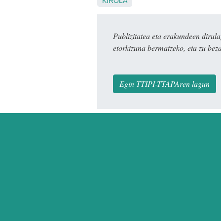
KIROLA
Publizitatea eta erakundeen dir
etorkizuna bermatzeko, eta zu bez
Egin TTIPI-TTAPAren lagun