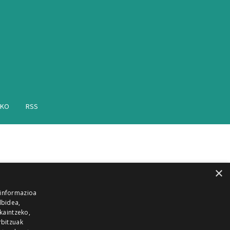
AKO
RSS
×
 informazioa
lbidea,
skaintzeko,
rbitzuak