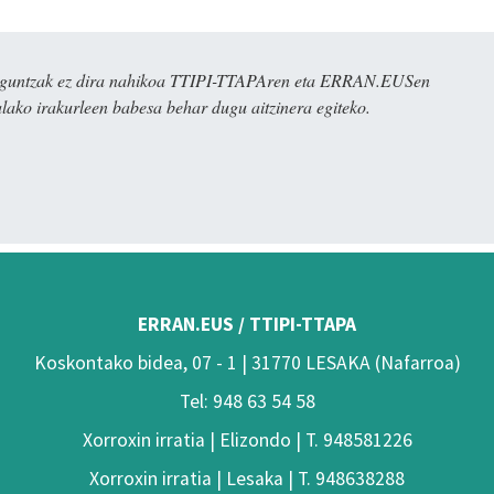
ulaguntzak ez dira nahikoa TTIPI-TTAPAren eta ERRAN.EUSen
alako irakurleen babesa behar dugu aitzinera egiteko.
ERRAN.EUS / TTIPI-TTAPA
Koskontako bidea, 07 - 1 | 31770 LESAKA (Nafarroa)
Tel: 948 63 54 58
Xorroxin irratia | Elizondo | T. 948581226
Xorroxin irratia | Lesaka | T. 948638288