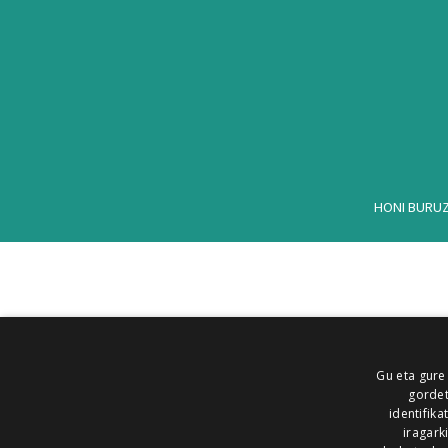
HONI BURU
Gu eta gure
gordet
identifika
iragark