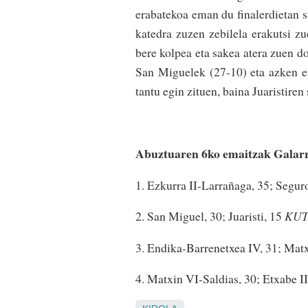
erabatekoa eman du finalerdietan s
katedra zuzen zebilela erakutsi zu
bere kolpea eta sakea atera zuen d
San Miguelek (27-10) eta azken e
tantu egin zituen, baina Juaristiren 
Abuztuaren 6ko emaitzak Galar
1. Ezkurra II-Larrañaga, 35; Segur
2. San Miguel, 30; Juaristi, 15
KUT
3. Endika-Barrenetxea IV, 31; Matx
4. Matxin VI-Saldias, 30; Etxabe I