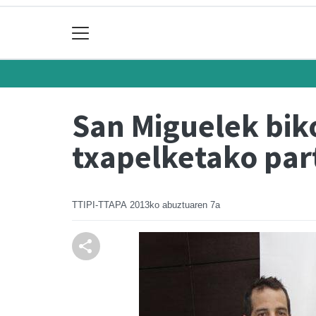
San Miguelek biko
txapelketako par
TTIPI-TTAPA
2013ko abuztuaren 7a