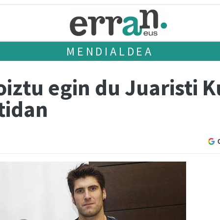
MENDIALDEA
iztu egin du Juaristi 
tidan