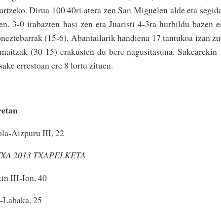
artzeko. Dirua 100 40ri atera zen San Miguelen alde eta segid
en. 3-0 irabazten hasi zen eta Juaristi 4-3ra hurbildu bazen e
oneztebarrak (15-6). Abantailarik handiena 17 tantukoa izan z
maitzak (30-15) erakusten du bere nagusitasuna. Sakearekin
sake errestoan ere 8 lortu zituen.
retan
ola-Aizpuru III, 22
XA 2013 TXAPELKETA
in III-Ion, 40
I-Labaka, 25