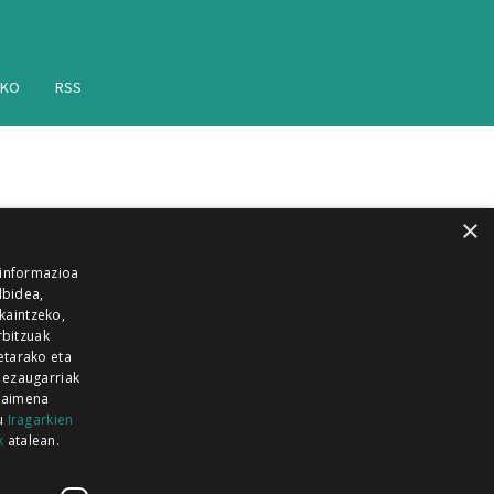
AKO
RSS
×
 informazioa
lbidea,
skaintzeko,
rbitzuak
etarako eta
 ezaugarriak
 baimena
zu
Iragarkien
k
atalean.
EITIA GUKA
AZKOITIA GUKA
BARRENA
GUKA
GUKA TELEBISTA
HIRUKA