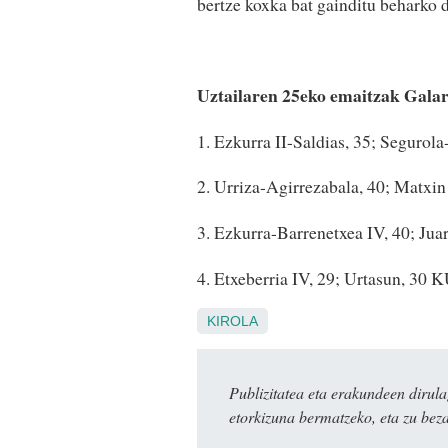
bertze koxka bat gainditu beharko d
Uztailaren 25eko emaitzak Gala
1. Ezkurra II-Saldias, 35; Segurola
2. Urriza-Agirrezabala, 40; Matxin
3. Ezkurra-Barrenetxea IV, 40; Juari
4. Etxeberria IV, 29; Urtasun,
KIROLA
Publizitatea eta erakundeen dir
etorkizuna bermatzeko, eta zu bez