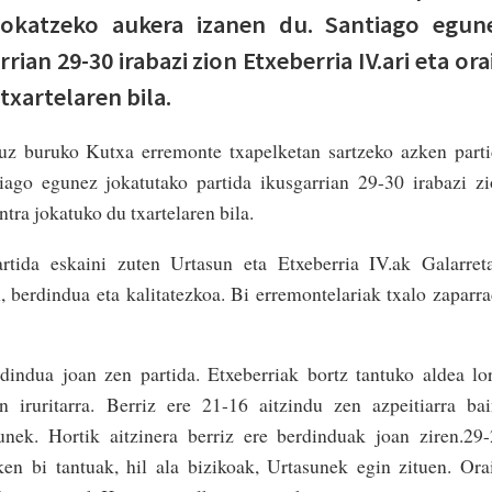
jokatzeko aukera izanen du. Santiago egun
ian 29-30 irabazi zion Etxeberria IV.ari eta ora
txartelaren bila.
ruz buruko Kutxa erremonte txapelketan sartzeko azken part
iago egunez jokatutako partida ikusgarrian 29-30 irabazi z
ntra jokatuko du txartelaren bila.
rtida eskaini zuten Urtasun eta Etxeberria IV.ak Galarret
, berdindua eta kalitatezkoa. Bi erremontelariak txalo zaparr
dindua joan zen partida. Etxeberriak bortz tantuko aldea lo
 iruritarra. Berriz ere 21-16 aitzindu zen azpeitiarra ba
nek. Hortik aitzinera berriz ere berdinduak joan ziren.29
ken bi tantuak, hil ala bizikoak, Urtasunek egin zituen. Ora