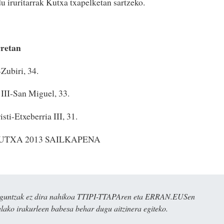
u iruritarrak Kutxa txapelketan sartzeko.
rretan
-Zubiri, 34.
 III-San Miguel, 33.
sti-Etxeberria III, 31.
 30 KUTXA 2013 SAILKAPENA
ulaguntzak ez dira nahikoa TTIPI-TTAPAren eta ERRAN.EUSen
alako irakurleen babesa behar dugu aitzinera egiteko.