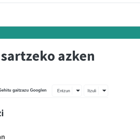
 sartzeko azken
Gehitu gaitzazu Googlen
Entzun
Itzuli
i
an