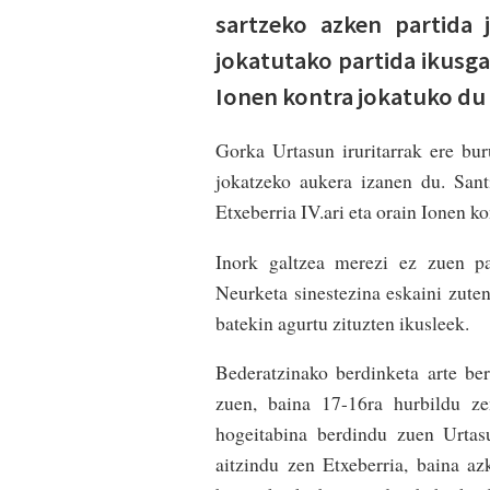
sartzeko azken partida 
jokatutako partida ikusgarr
Ionen kontra jokatuko du 
Gorka Urtasun iruritarrak ere bu
jokatzeko aukera izanen du. Sant
Etxeberria IV.ari eta orain Ionen ko
Inork galtzea merezi ez zuen pa
Neurketa sinestezina eskaini zuten
batekin agurtu zituzten ikusleek.
Bederatzinako berdinketa arte ber
zuen, baina 17-16ra hurbildu zen
hogeitabina berdindu zuen Urtasu
aitzindu zen Etxeberria, baina az