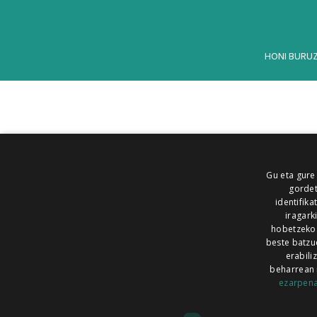
HONI BURU
Gu eta gure
gordet
identifika
iragark
hobetzeko
beste batzu
erabili
beharrean 
ezarpen
AIARALDEA
AIKOR
AIURRI
ALEA
BEGITU
ERRAN
EUSKALERRIA IRRA