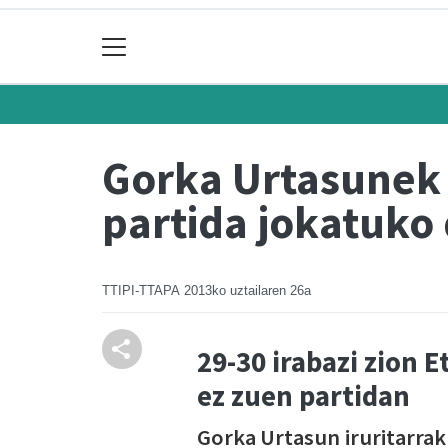
Gorka Urtasunek 
partida jokatuko
TTIPI-TTAPA
2013ko uztailaren 26a
29-30 irabazi zion E
ez zuen partidan
Gorka Urtasun iruritarra