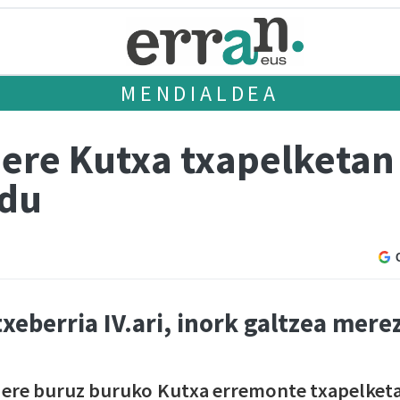
MENDIALDEA
ere Kutxa txapelketan
 du
txeberria IV.ari, inork galtzea merez
k ere buruz buruko Kutxa erremonte txapelket