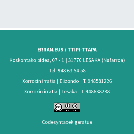
ERRAN.EUS / TTIPI-TTAPA
Koskontako bidea, 07 - 1 | 31770 LESAKA (Nafarroa)
Tel: 948 63 54 58
Xorroxin irratia | Elizondo | T. 948581226
Xorroxin irratia | Lesaka | T. 948638288
Codesyntaxek garatua