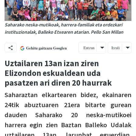
Saharako neska-mutikoak, harrera-familiak eta ordezkari
instituzionalak, Balleko Etxearen atarian. Pello San Millan
Entzun
Itzuli
Gehitu gaitzazu Googlen
Uztailaren 13an izan ziren
Elizondon eskualdean uda
pasatzen ari diren 20 haurrak
Saharaztan elkartearen bidez, ekainaren
24tik abuztuaren 21era bitarte gurean
dauden Saharako 20 neska-mutikoei
harrera egin zien Baztan Balleko Udalak
uztailaren 13an, larunbat eguerdian,