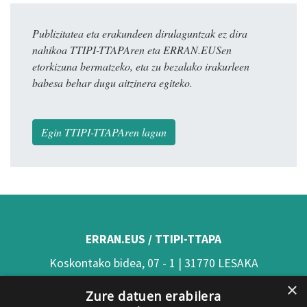
Publizitatea eta erakundeen dirulaguntzak ez dira
nahikoa TTIPI-TTAPAren eta ERRAN.EUSen
etorkizuna bermatzeko, eta zu bezalako irakurleen
babesa behar dugu aitzinera egiteko.
Egin TTIPI-TTAPAren lagun
ERRAN.EUS / TTIPI-TTAPA
Koskontako bidea, 07 - 1 | 31770 LESAKA
×
(Nafarroa)
Zure datuen erabilera