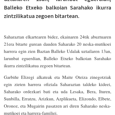
Balleko Etxeko balkoian Sarahako ikurra
zintzilikatua zegoen bitartean.
Saharaztan elkartearen bidez, ekainaren 24tik abuztuaren
21era bitarte gurean dauden Saharako 20 neska-mutikoei
harrera egin zien Baztan Balleko Udalak uztailaren 13an,
larunbat eguerdian, Balleko Etxeko balkoian Sarahako
ikurra zintzilikatua zegoen bitartean.
Garbiñe Elizegi alkateak eta Maite Oteiza zinegotziak
egin zieten harrera ofiziala Saharaztan taldeko kideei,
Saharako ordezkari bati eta uda Lesaka, Bera, Ituren,
Sunbilla, Erratzu, Arizkun, Azplikueta, Elizondo, Elbete,
Oronoz, eta Mugairin pasatzen ari diren Saharako neska-
mutikoei eta harrera-familiei.