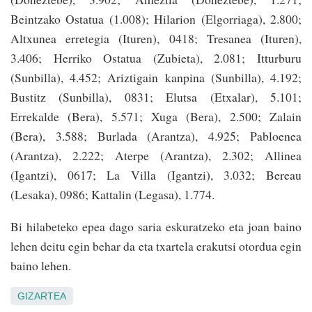
Beintzako Ostatua (1.008); Hilarion (Elgorriaga), 2.800;
Altxunea erretegia (Ituren), 0418; Tresanea (Ituren),
3.406; Herriko Ostatua (Zubieta), 2.081; Itturburu
(Sunbilla), 4.452; Ariztigain kanpina (Sunbilla), 4.192;
Bustitz (Sunbilla), 0831; Elutsa (Etxalar), 5.101;
Errekalde (Bera), 5.571; Xuga (Bera), 2.500; Zalain
(Bera), 3.588; Burlada (Arantza), 4.925; Pabloenea
(Arantza), 2.222; Aterpe (Arantza), 2.302; Allinea
(Igantzi), 0617; La Villa (Igantzi), 3.032; Bereau
(Lesaka), 0986; Kattalin (Legasa), 1.774.
Bi hilabeteko epea dago saria eskuratzeko eta joan baino
lehen deitu egin behar da eta txartela erakutsi otordua egin
baino lehen.
GIZARTEA