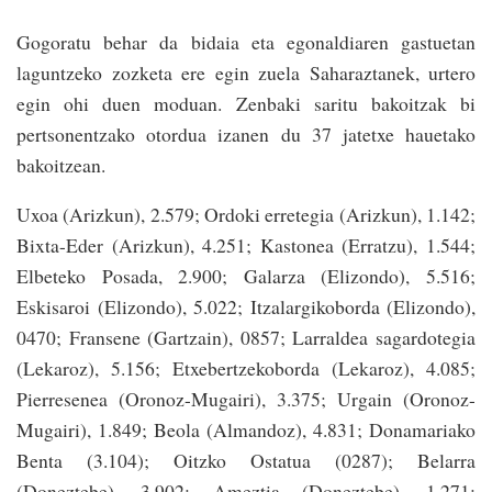
Gogoratu behar da bidaia eta egonaldiaren gastuetan
laguntzeko zozketa ere egin zuela Saharaztanek, urtero
egin ohi duen moduan. Zenbaki saritu bakoitzak bi
pertsonentzako otordua izanen du 37 jatetxe hauetako
bakoitzean.
Uxoa (Arizkun), 2.579; Ordoki erretegia (Arizkun), 1.142;
Bixta-Eder (Arizkun), 4.251; Kastonea (Erratzu), 1.544;
Elbeteko Posada, 2.900; Galarza (Elizondo), 5.516;
Eskisaroi (Elizondo), 5.022; Itzalargikoborda (Elizondo),
0470; Fransene (Gartzain), 0857; Larraldea sagardotegia
(Lekaroz), 5.156; Etxebertzekoborda (Lekaroz), 4.085;
Pierresenea (Oronoz-Mugairi), 3.375; Urgain (Oronoz-
Mugairi), 1.849; Beola (Almandoz), 4.831; Donamariako
Benta (3.104); Oitzko Ostatua (0287); Belarra
(Doneztebe), 3.902; Ameztia (Doneztebe), 1.271;