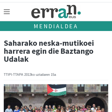
MENDIALDEA
Saharako neska-mutikoei
harrera egin die Baztango
Udalak
TTIPI-TTAPA
2013ko uztailaren 15a