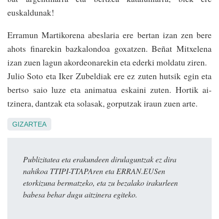
euskaldunak!
Erramun Martikorena abeslaria ere bertan izan zen bere
ahots finarekin bazkalondoa goxatzen. Beñat Mitxe­lena
izan zuen lagun akordeonarekin eta ederki moldatu ziren.
Julio Soto eta Iker Zubeldiak ere ez zuten hutsik egin eta
bertso saio luze eta animatua eskaini zuten. Hortik ai­
tzinera, dantzak eta solasak, gorputzak iraun zuen arte.
GIZARTEA
Publizitatea eta erakundeen dirulaguntzak ez dira
nahikoa TTIPI-TTAPAren eta ERRAN.EUSen
etorkizuna bermatzeko, eta zu bezalako irakurleen
babesa behar dugu aitzinera egiteko.