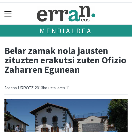
MENDIALDEA
Belar zamak nola jausten
zituzten erakutsi zuten Ofizio
Zaharren Egunean
Joseba URROTZ
2013ko uztailaren 11