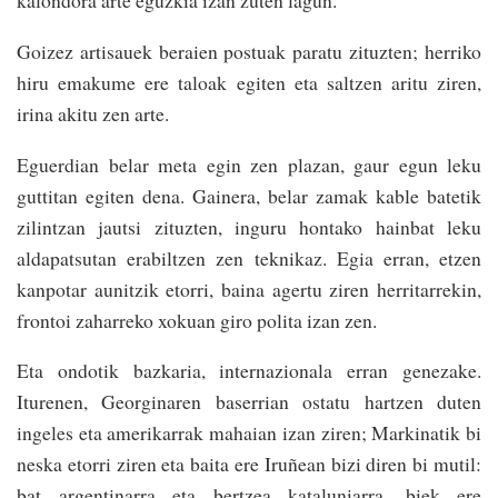
kalondora arte eguzkia izan zuten lagun.
Goizez artisauek beraien postuak paratu zituzten; herriko
hiru emakume ere taloak egiten eta sal­tzen aritu ziren,
irina akitu zen arte.
Eguerdian belar meta egin zen plazan, gaur egun leku
guttitan egiten dena. Gainera, belar zamak kable batetik
zilin­tzan jautsi zituzten, ingu­ru hontako hainbat leku
aldapatsutan erabil­tzen zen teknikaz. Egia erran, etzen
kanpotar aunitzik etorri, baina agertu ziren herritarrekin,
frontoi zaharreko xokuan giro polita izan zen.
Eta ondotik bazkaria, internazionala erran genezake.
Iturenen, Geor­ginaren baserrian ostatu hartzen duten
ingeles eta amerikarrak mahaian izan ziren; Markinatik bi
neska etorri ziren eta baita ere Iruñean bizi diren bi mutil:
bat argentinarra eta bertzea kataluniarra, biek ere