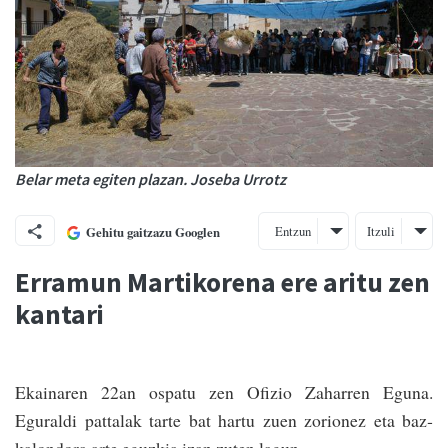
Belar meta egiten plazan. Joseba Urrotz
Entzun
Itzuli
Gehitu gaitzazu Googlen
Erramun Martikorena ere aritu zen
kantari
Ekainaren 22an ospatu zen Ofizio Zaha­rren Eguna.
Eguraldi pattalak tarte bat hartu zuen zorionez eta baz­