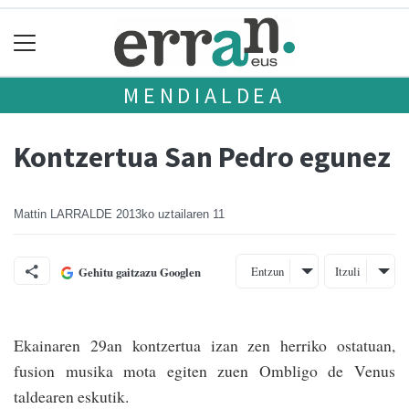
MENDIALDEA
Kontzertua San Pedro egunez
Mattin LARRALDE
2013ko uztailaren 11
Entzun
Itzuli
Gehitu gaitzazu Googlen
Ekainaren 29an kon­tzertua izan zen herriko ostatuan,
fusion musika mota egiten zuen Ombligo de Venus
taldearen eskutik.