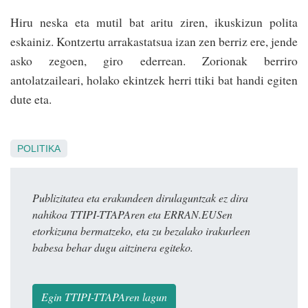
Hiru nes­ka eta mutil bat aritu ziren, ikuskizun polita
eskainiz. Kon­tzer­tu arrakastatsua izan zen berriz ere, jende
asko zegoen, giro ederrean. Zorionak berriro
antolatzaileari, holako ekintzek herri ttiki bat handi egiten
dute eta.
POLITIKA
Publizitatea eta erakundeen dirulaguntzak ez dira
nahikoa TTIPI-TTAPAren eta ERRAN.EUSen
etorkizuna bermatzeko, eta zu bezalako irakurleen
babesa behar dugu aitzinera egiteko.
Egin TTIPI-TTAPAren lagun