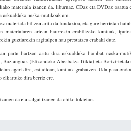
diako materiala izanen da, liburuaz, CDaz eta DVDaz osatua 
ira eskualdeko neska-mutikoak ere.
 materiala biltzen aritu da fundazioa, eta gure he­rrietan hain
n materialaren artean haurrekin erabil­tzeko kantuak, ipuin
rekin guztiarekin argitalpen hau prestatzea erabaki dute.
n parte hartzen aritu dira eskualdeko hainbat neska-muti
, Baztangoak (Elizondoko Abesbatza Ttikia) eta Bortzirietak
dietan ageri dira, estudioan, kantuak grabatzen. Uda pasa ondo
elkartuko dira berriz ere.
izanen da eta salgai izanen da ohiko tokietan.