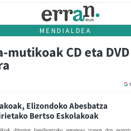
MENDIALDEA
a-mutikoak CD eta DVD
ra
lakoak, Elizondoko Abesbatza
irietako Bertso Eskolakoak
ikiak dituzten familientzako aproposa izanen den materia