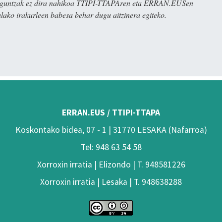
ulaguntzak ez dira nahikoa TTIPI-TTAPAren eta ERRAN.EUSen
alako irakurleen babesa behar dugu aitzinera egiteko.
ERRAN.EUS / TTIPI-TTAPA
Koskontako bidea, 07 - 1 | 31770 LESAKA (Nafarroa)
Tel: 948 63 54 58
Xorroxin irratia | Elizondo | T. 948581226
Xorroxin irratia | Lesaka | T. 948638288