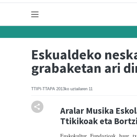
Eskualdeko nesk
grabaketan ari di
TTIPI-TTAPA
2013ko uztailaren 11
Aralar Musika Esko
Ttikikoak eta Bortz
Euskokultur Fundazioak haur tx