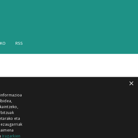
AKO
RSS
×
 informazioa
lbidea,
skaintzeko,
rbitzuak
etarako eta
 ezaugarriak
 baimena
zu
Iragarkien