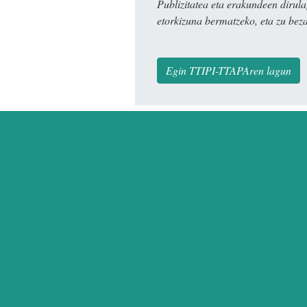
Publizitatea eta erakundeen dir
etorkizuna bermatzeko, eta zu bez
Egin TTIPI-TTAPAren lagun