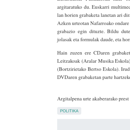
argitaratuko du. Euskarri multime
lan horien grabaketa lanetan ari d
Azken urteotan Nafarroako ondare ez
grabazio egin dituzte. Bildu dute
jolasak eta formulak daude, eta hor
Hain zuzen ere CDaren grabaketa
Leitzakoak (Aralar Musika Eskola)
(Bortzirietako Bertso Eskola). Iru
DVDaren grabaketan parte hartzeko 
Argitalpena urte akaberarako prest 
POLITIKA