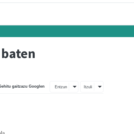
 baten
Gehitu gaitzazu Googlen
Entzun
Itzuli
la