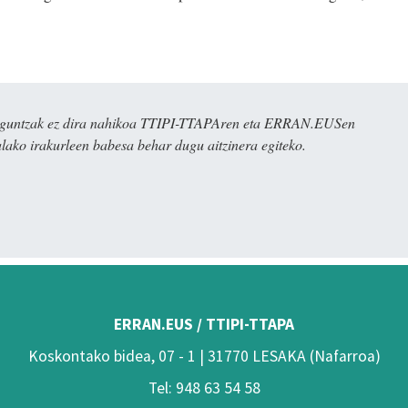
ulaguntzak ez dira nahikoa TTIPI-TTAPAren eta ERRAN.EUSen
alako irakurleen babesa behar dugu aitzinera egiteko.
ERRAN.EUS / TTIPI-TTAPA
Koskontako bidea, 07 - 1 | 31770 LESAKA (Nafarroa)
Tel: 948 63 54 58