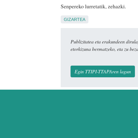
Senpereko lurretatik, zehazki.
GIZARTEA
Publizitatea eta erakundeen dir
etorkizuna bermatzeko, eta zu bez
Egin TTIPI-TTAPAren lagun