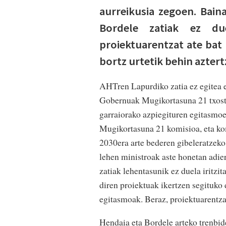
aurreikusia zegoen. Bai
Bordele zatiak ez du
proiektuarentzat ate bat 
bortz urtetik behin aztert
AHTren Lapurdiko zatia ez egitea e
Gobernuak Mugikortasuna 21 txost
garraiorako azpiegituren egitasmoe
Mugikortasuna 21 komisioa, eta k
2030era arte bederen gibeleratzek
lehen ministroak aste honetan adie
zatiak lehentasunik ez duela iritzi
diren proiektuak ikertzen segituko d
egitasmoak. Beraz, proiektuarentzat 
Hendaia eta Bordele arteko trenbide