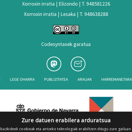
Xorroxin irratia | Elizondo | T. 948581226
Xorroxin irratia | Lesaka | T. 948638288
Codesyntaxek garatua
Z
LEGE OHARRA
PUBLIZITATEA
ARAUAK
HARREMANETAR
Zure datuen erabilera arduratsua
 bazkideek cookieak eta antzeko teknologiak erabiltzen ditugu zure gailuan