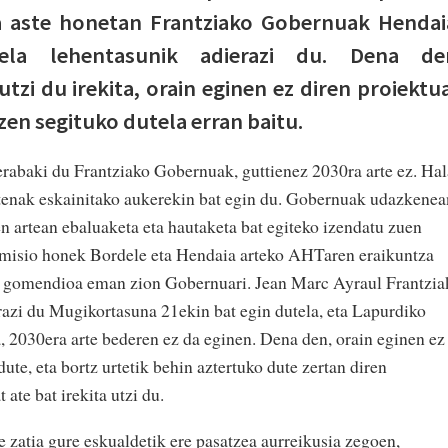
na aste honetan Frantziako Gobernuak Hendai
ela lehentasunik adierazi du. Dena de
utzi du irekita, orain eginen ez diren proiektu
zen segituko dutela erran baitu.
rabaki du Frantziako Gobernuak, guttienez 2030ra arte ez. Hal
enak eskainitako aukerekin bat egin du. Gobernuak udazkenea
n artean ebaluaketa eta hautaketa bat egiteko izendatu zuen
omisio honek Bordele eta Hendaia arteko AHTaren eraikuntza
o gomendioa eman zion Gobernuari. Jean Marc Ayraul Frantzia
razi du Mugikortasuna 21ekin bat egin dutela, eta Lapurdiko
ta, 2030era arte bederen ez da eginen. Dena den, orain eginen ez
ute, eta bortz urtetik behin aztertuko dute zertan diren
ate bat irekita utzi du.
 zatia gure eskualdetik ere pasatzea aurreikusia zegoen,