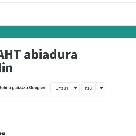
 AHT abiadura
din
Gehitu gaitzazu Googlen
Entzun
Itzuli
ea