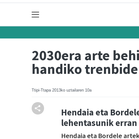
2030era arte behi
handiko trenbide
Ttipi-Ttapa
2013ko uztailaren 10a
Hendaia eta Bordele
lehentasunik erran
Hendaia eta Bordele artek