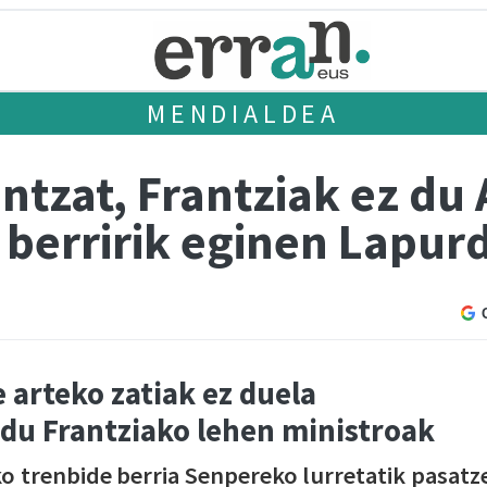
MENDIALDEA
ntzat, Frantziak ez du
 berririk eginen Lapur
 arteko zatiak ez duela
 du Frantziako lehen ministroak
o trenbide berria Senpereko lurretatik pasatz