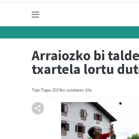
Arraiozko bi tald
txartela lortu du
Ttipi-Ttapa
2013ko uztailaren 10a