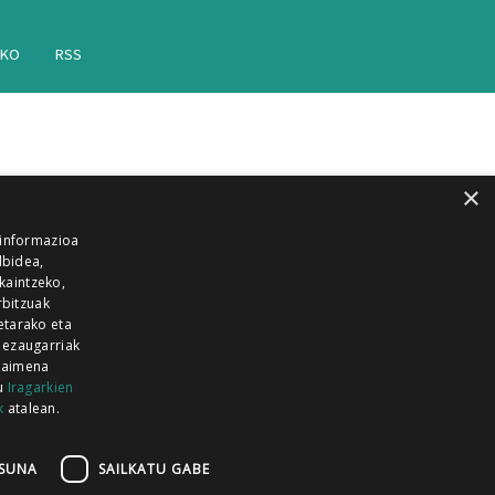
AKO
RSS
×
 informazioa
lbidea,
skaintzeko,
rbitzuak
etarako eta
 ezaugarriak
 baimena
zu
Iragarkien
k
atalean.
EITIA GUKA
AZKOITIA GUKA
BARRENA
GUKA
GUKA TELEBISTA
HIRUKA
SUNA
SAILKATU GABE
Z GUKA
ZUMAIA GUKA
28 KANALA