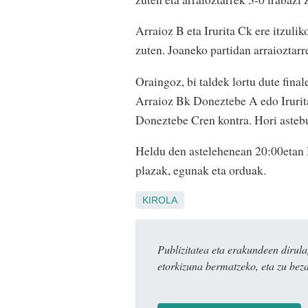
Arraioz B eta Irurita Ck ere itzulik
zuten. Joaneko partidan arraioztarr
Oraingoz, bi taldek lortu dute fina
Arraioz Bk Doneztebe A edo Irurita
Doneztebe Cren kontra. Hori asteb
Heldu den astelehenean 20:00etan D
plazak, egunak eta orduak.
KIROLA
Publizitatea eta erakundeen dir
etorkizuna bermatzeko, eta zu bez