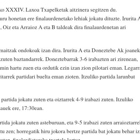
ko XXXIV. Laxoa Txapelketak aitzinera segitzen du.
uru honetan ere finalaurdenetako lehiak jokatu dituzte. Irurita 
 Oiz eta Arraioz A eta B taldeak dira finalaurdenetan ari
maitzak ondokoak izan dira. Irurita A eta Doneztebe Ak joane
i zuten baztandarrek. Doneztebarrak 3-6 irabazten ari zirenean,
min hartu zuen eta ordutik ezin izan zion pilotari eman. Legarr
tarrek partidari buelta eman zioten. Itzuliko partida larunbat
artida jokatu zuten eta oiztarrek 4-9 irabazi zuten. Itzuliko
hauek ere, 17:30ean.
rtida jokatu zuten asteburuan, eta 9-5 irabazi zuten arraioztarre
u zen; horregatik hiru jokora bertze partida bat jokatu behar i
uten, finalerdietarako txartela lortuz.