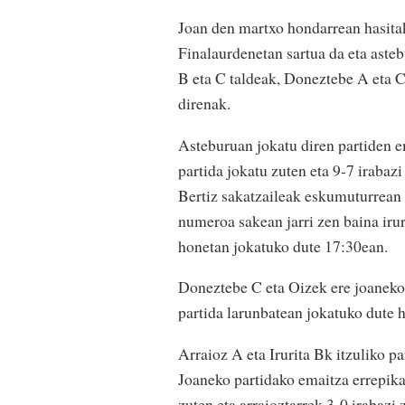
Joan den martxo hondarrean hasita
Finalaurdenetan sartua da eta asteb
B eta C taldeak, Doneztebe A eta C,
direnak.
Asteburuan jokatu diren partiden e
partida jokatu zuten eta 9-7 irabaz
Bertiz sakatzaileak eskumuturrean 
numeroa sakean jarri zen baina iruri
honetan jokatuko dute 17:30ean.
Doneztebe C eta Oizek ere joaneko p
partida larunbatean jokatuko dute 
Arraioz A eta Irurita Bk itzuliko pa
Joaneko partidako emaitza errepikat
zuten eta arraioztarrek 3-0 irabazi z