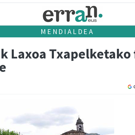
MENDIALDEA
ek Laxoa Txapelketako 
te