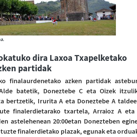
a.
okatuko dira Laxoa Txapelketako
zken partidak
ko finalaurdenetako azken partidak astebu
Alde batetik, Doneztebe C eta Oizek itzuli
a bertzetik, Irurita A eta Doneztebe A taldee
te finalerdietarako txartela, Arraioz A eta
 den astelehenean 20:00etan Donezteben egin
ituzte finalerdietako plazak, egunak eta ordua