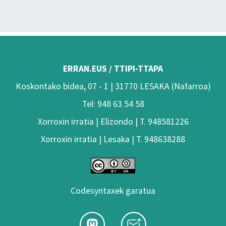
ERRAN.EUS / TTIPI-TTAPA
Koskontako bidea, 07 - 1 | 31770 LESAKA (Nafarroa)
Tel: 948 63 54 58
Xorroxin irratia | Elizondo | T. 948581226
Xorroxin irratia | Lesaka | T. 948638288
Codesyntaxek garatua