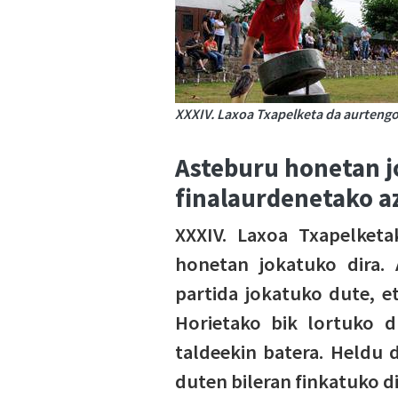
XXXIV. Laxoa Txapelketa da aurtengo
Asteburu honetan j
finalaurdenetako a
XXXIV. Laxoa Txapelketa
honetan jokatuko dira. 
partida jokatuko dute, et
Horietako bik lortuko du
taldeekin batera. Heldu
duten bileran finkatuko d