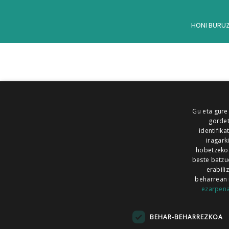
HONI BURU
Gu eta gure
gordet
identifika
iragark
hobetzeko
beste batzu
erabili
beharrean 
ezarpen
AIARALDEA
AIKOR
AIURRI
ALEA
BEGITU
ERRAN
EUSKALERRIA IRRA
BEHAR-BEHARREZKOA
KRONIKA
MAILOPE
NOAUA
O