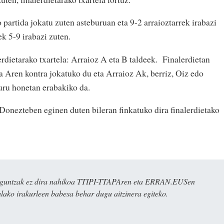
o partida jokatu zuten asteburuan eta 9-2 arraioztarrek irabazi
ek 5-9 irabazi zuten.
lerdietarako txartela: Arraioz A eta B taldeek. Finalerdietan
 Aren kontra jokatuko du eta Arraioz Ak, berriz, Oiz edo
uru honetan erabakiko da.
onezteben eginen duten bileran finkatuko dira finalerdietako
ulaguntzak ez dira nahikoa TTIPI-TTAPAren eta ERRAN.EUSen
alako irakurleen babesa behar dugu aitzinera egiteko.