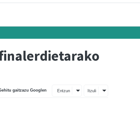
finalerdietarako
Gehitu gaitzazu Googlen
Entzun
Itzuli