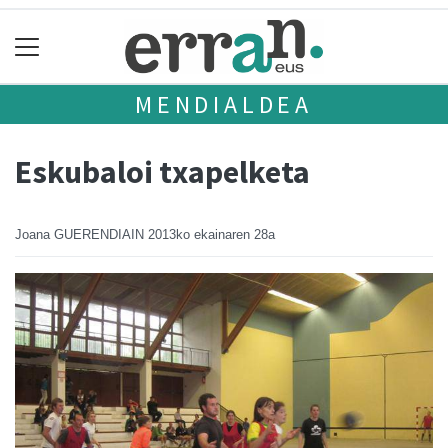
MENDIALDEA
Eskubaloi txapelketa
Joana GUERENDIAIN
2013ko ekainaren 28a