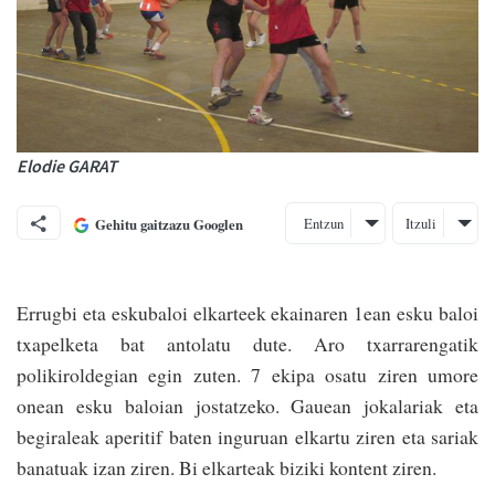
Elodie GARAT
Entzun
Itzuli
Gehitu gaitzazu Googlen
Errugbi eta eskubaloi elkarteek ekainaren 1ean esku baloi
txapelketa bat antolatu dute. Aro txarrarengatik
polikiroldegian egin zuten. 7 ekipa osatu ziren umore
onean esku baloian jostatzeko. Gauean jokalariak eta
begiraleak aperitif baten inguruan elkartu ziren eta sariak
banatuak izan ziren. Bi elkarteak biziki kontent ziren.