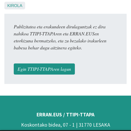
KIROLA
Publizitatea eta erakundeen dirulaguntzak ez dira
nahikoa TTIPI-TTAPAren eta ERRAN.EUSen
etorkizuna bermatzeko, eta zu bezalako irakurleen
babesa behar dugu aitzinera egiteko.
Egin TTIPI-TTAPAren lagun
ERRAN.EUS / TTIPI-TTAPA
Koskontako bidea, 07 - 1 | 31770 LESAKA