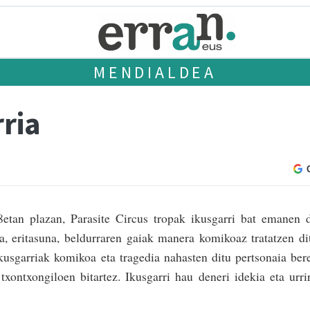
MENDIALDEA
ria
 8etan plazan, Parasite Circus tropak ikusgarri bat emanen 
a, eritasuna, beldurraren gai­ak manera komikoaz tratatzen di
kusgarriak komikoa eta tragedia nahasten ditu pertsonaia ber
xon­txongiloen bitartez. Ikusgarri hau deneri idekia eta urri