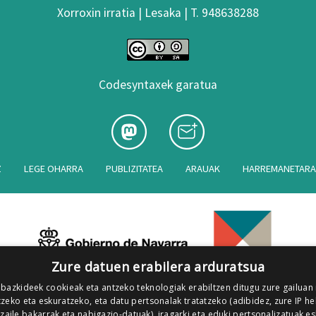
Xorroxin irratia | Lesaka | T. 948638288
Codesyntaxek garatua
Z
LEGE OHARRA
PUBLIZITATEA
ARAUAK
HARREMANETAR
Zure datuen erabilera arduratsua
 bazkideek cookieak eta antzeko teknologiak erabiltzen ditugu zure gailuan
zeko eta eskuratzeko, eta datu pertsonalak tratatzeko (adibidez, zure IP he
tzaile bakarrak eta nabigazio-datuak), iragarki eta eduki pertsonalizatuak e