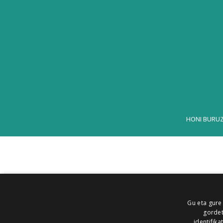
HONI BURU
Gu eta gure
gordet
identifika