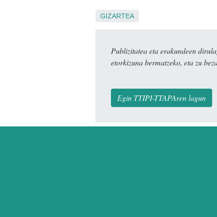
GIZARTEA
Publizitatea eta erakundeen dir
etorkizuna bermatzeko, eta zu bez
Egin TTIPI-TTAPAren lagun