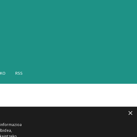
AKO
RSS
×
 informazioa
lbidea,
skaintzeko,