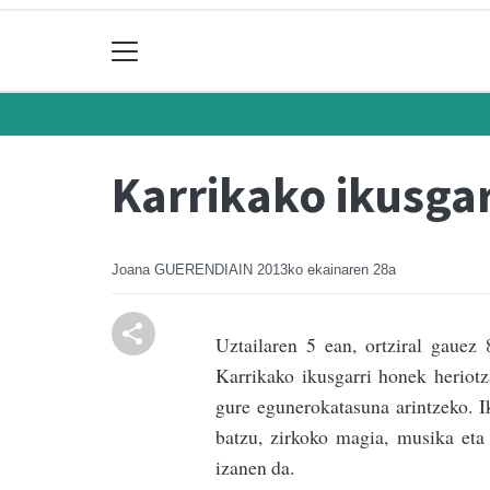
Karrikako ikusgar
Joana GUERENDIAIN
2013ko ekainaren 28a
Uztailaren 5 ean, or­tziral gauez
Karrikako ikusgarri honek herio­tz
gure egunerokatasuna arin­tzeko. I
batzu, zirkoko magia, musika eta t
izanen da.