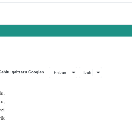
Gehitu gaitzazu Googlen
Entzun
Itzuli
du.
tu,
ezi
rik