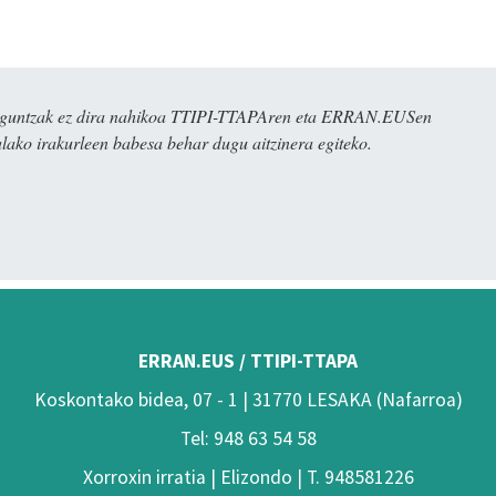
ulaguntzak ez dira nahikoa TTIPI-TTAPAren eta ERRAN.EUSen
alako irakurleen babesa behar dugu aitzinera egiteko.
ERRAN.EUS / TTIPI-TTAPA
Koskontako bidea, 07 - 1 | 31770 LESAKA (Nafarroa)
Tel: 948 63 54 58
Xorroxin irratia | Elizondo | T. 948581226