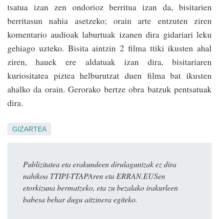
tsatua izan zen ondorioz berritua izan da, bisitarien
berritasun nahia asetzeko; orain arte entzuten ziren
komentario audioak laburtuak izanen dira gidariari leku
gehiago uzteko. Bisita aintzin 2 filma ttiki ikusten ahal
ziren, hauek ere aldatuak izan dira, bisitariaren
kuriositatea piztea helburu­tzat duen filma bat ikusten
ahalko da orain. Gerorako bertze obra ba­tzuk pentsatuak
dira.
GIZARTEA
Publizitatea eta erakundeen dirulaguntzak ez dira
nahikoa TTIPI-TTAPAren eta ERRAN.EUSen
etorkizuna bermatzeko, eta zu bezalako irakurleen
babesa behar dugu aitzinera egiteko.