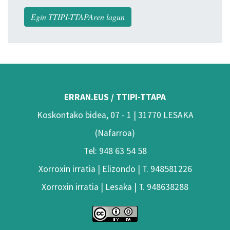
Egin TTIPI-TTAPAren lagun
ERRAN.EUS / TTIPI-TTAPA
Koskontako bidea, 07 - 1 | 31770 LESAKA
(Nafarroa)
Tel: 948 63 54 58
Xorroxin irratia | Elizondo | T. 948581226
Xorroxin irratia | Lesaka | T. 948638288