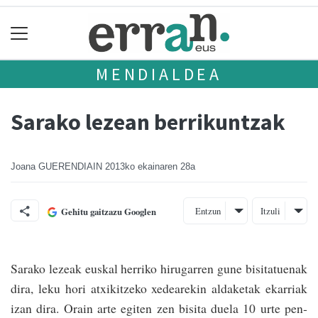
MENDIALDEA
Sarako lezean berrikuntzak
Joana GUERENDIAIN
2013ko ekainaren 28a
Entzun
Itzuli
Gehitu gaitzazu Googlen
Sarako lezeak euskal herriko hirugarren gune bisitatuenak
dira, leku hori atxikitzeko xedearekin aldaketak ekarriak
izan dira. Orain arte egiten zen bisita duela 10 urte pen­