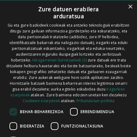
×
(Nafarroa)
Zure datuen erabilera
arduratsua
Tel: 948 63 54 58
Gu eta gure bazkideek cookieak eta antzeko teknologiak erabiltzen
Xorroxin irratia | Elizondo | T. 948581226
ditugu zure gailuan informazioa gordetzeko eta eskuratzeko, eta
Xorroxin irratia | Lesaka | T. 948638288
datu pertsonalak tratatzeko (adibidez, zure IP helbidea,
identifikatzaile bakarrak eta nabigazio-datuak), iragarki eta eduki
pertsonalizatuak eskaintzeko, iragarkiak eta edukia neurtzeko,
audientziaren inguruko ikuspegiak lortzeko eta zerbitzuak
hobetzeko.
Hirugarrenen hornitzaileek (3)
zure datuak ere trata
ditzakete helburu hauetarako eta beste batzuetarako, besteak beste
Codesyntaxek garatua
kokapen geografiko zehatzeko datuak eta gailuaren ezaugarriak
erabiliz. Zure aukerak webgune honi soilik aplikatzen zaizkio.
Hornitzaile batzuek baimena beharrean interes legitimoa oinarri
gisa erabil dezakete; aurka egiteko eskubidea duzu
Iragarkien
ezarpenak
atalean. Zure baimena edozein unetan ken dezakezu
Cookieen ezarpenak
atalean.
Pribatutasun-politika
HONI BURUZ
LEGE OHARRA
PUBLIZITATEA
BEHAR-BEHARREZKOA
ERRENDIMENDUA
ARAUAK
HARREMANETARAKO
RSS
BIDERATZEA
FUNTZIONALTASUNA