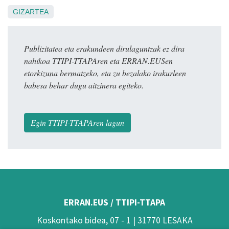
GIZARTEA
Publizitatea eta erakundeen dirulaguntzak ez dira
nahikoa TTIPI-TTAPAren eta ERRAN.EUSen
etorkizuna bermatzeko, eta zu bezalako irakurleen
babesa behar dugu aitzinera egiteko.
Egin TTIPI-TTAPAren lagun
ERRAN.EUS / TTIPI-TTAPA
Koskontako bidea, 07 - 1 | 31770 LESAKA