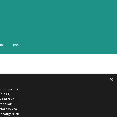
AKO
RSS
×
 informazioa
lbidea,
skaintzeko,
rbitzuak
etarako eta
 ezaugarriak