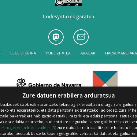
Codesyntaxek garatua
Z
LEGE OHARRA
PUBLIZITATEA
ARAUAK
HARREMANETAR
Zure datuen erabilera arduratsua
 bazkideek cookieak eta antzeko teknologiak erabiltzen ditugu zure gailuan
zeko eta eskuratzeko, eta datu pertsonalak tratatzeko (adibidez, zure IP he
tzaile bakarrak eta nabigazio-datuak), iragarki eta eduki pertsonalizatuak e
iak eta edukia neurtzeko, audientziaren inguruko ikuspegiak lortzeko eta ze
.
Hirugarrenen hornitzaileek (3)
zure datuak ere trata ditzakete helburu hau
etarako, besteak beste kokapen geografiko zehatzeko datuak eta gailuaren