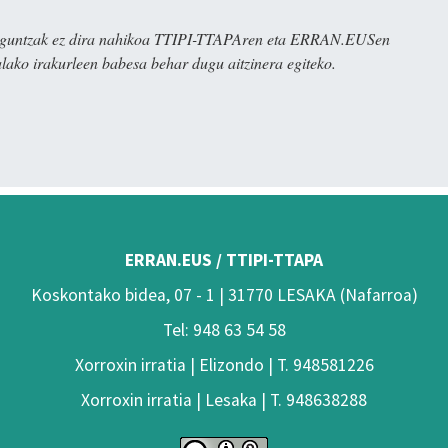
ulaguntzak ez dira nahikoa TTIPI-TTAPAren eta ERRAN.EUSen
alako irakurleen babesa behar dugu aitzinera egiteko.
ERRAN.EUS / TTIPI-TTAPA
Koskontako bidea, 07 - 1 | 31770 LESAKA (Nafarroa)
Tel: 948 63 54 58
Xorroxin irratia | Elizondo | T. 948581226
Xorroxin irratia | Lesaka | T. 948638288