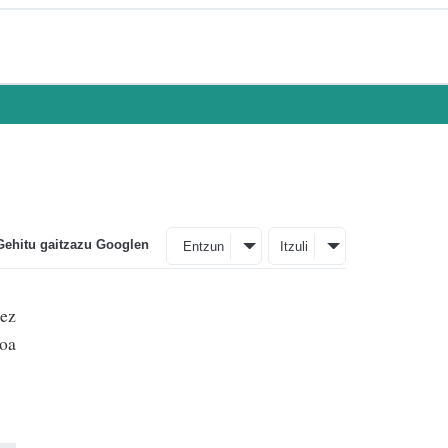
Gehitu gaitzazu Googlen
Entzun
Itzuli
tez
koa