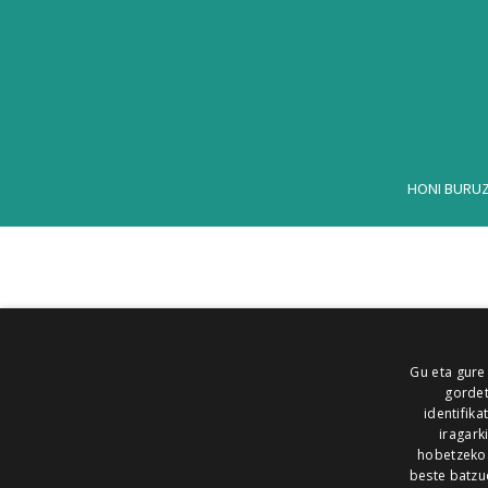
HONI BURU
Gu eta gure
gordet
identifika
iragark
hobetzeko
beste batzu