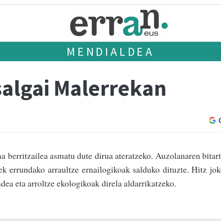
MENDIALDEA
salgai Malerrekan
 berritzailea asmatu dute dirua ateratzeko. Auzolanaren bitar
oek errundako arraultze ernailogikoak salduko dituzte. Hitz jo
dea eta arroltze ekologikoak direla aldarrikatzeko.