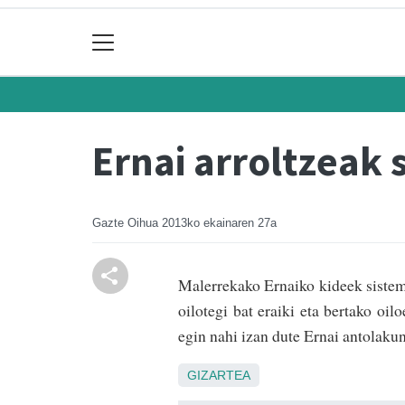
Ernai arroltzeak 
Gazte Oihua
2013ko ekainaren 27a
Malerrekako Ernaiko kideek sistema
oilotegi bat eraiki eta bertako oil
egin nahi izan dute Ernai antolakun
GIZARTEA