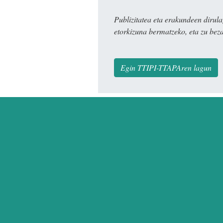
Publizitatea eta erakundeen dir
etorkizuna bermatzeko, eta zu bez
Egin TTIPI-TTAPAren lagun