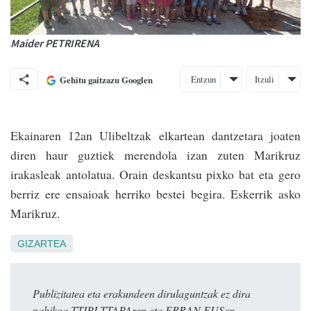
Maider PETRIRENA
Entzun
Itzuli
Gehitu gaitzazu Googlen
Ekainaren 12an Ulibeltzak elkartean dantzetara joaten
diren haur guztiek meren­dola izan zuten Marikruz
irakasleak antolatua. Orain deskantsu pixko bat eta gero
berriz ere ensaioak herriko bestei begira. Eskerrik asko
Marikruz.
GIZARTEA
Publizitatea eta erakundeen dirulaguntzak ez dira
nahikoa TTIPI-TTAPAren eta ERRAN.EUSen