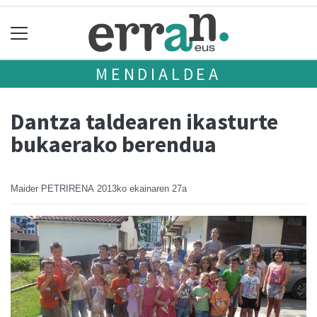
MENDIALDEA
Dantza taldearen ikasturte
bukaerako berendua
Maider PETRIRENA
2013ko ekainaren 27a