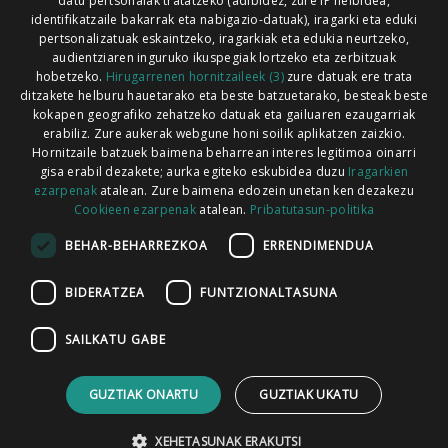
Xorroxin irratia | Lesaka | T. 948638288
datu pertsonalak tratatzeko (adibidez, zure IP helbidea,
identifikatzaile bakarrak eta nabigazio-datuak), iragarki eta eduki
pertsonalizatuak eskaintzeko, iragarkiak eta edukia neurtzeko,
audientziaren inguruko ikuspegiak lortzeko eta zerbitzuak
hobetzeko.
Hirugarrenen hornitzaileek (3)
zure datuak ere trata
ditzakete helburu hauetarako eta beste batzuetarako, besteak beste
Codesyntaxek garatua
kokapen geografiko zehatzeko datuak eta gailuaren ezaugarriak
erabiliz. Zure aukerak webgune honi soilik aplikatzen zaizkio.
Hornitzaile batzuek baimena beharrean interes legitimoa oinarri
gisa erabil dezakete; aurka egiteko eskubidea duzu
Iragarkien
ezarpenak
atalean. Zure baimena edozein unetan ken dezakezu
Cookieen ezarpenak
atalean.
Pribatutasun-politika
HONI BURUZ
LEGE OHARRA
PUBLIZITATEA
BEHAR-BEHARREZKOA
ERRENDIMENDUA
ARAUAK
HARREMANETARAKO
RSS
BIDERATZEA
FUNTZIONALTASUNA
SAILKATU GABE
GUZTIAK ONARTU
GUZTIAK UKATU
XEHETASUNAK ERAKUTSI