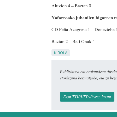
Aluvion 4 – Baztan 0
Nafarroako jubenilen bigarren m
CD Peña Azagresa 1 – Doneztebe 1
Baztan 2 – Beti Onak 4
KIROLA
Publizitatea eta erakundeen dir
etorkizuna bermatzeko, eta zu bez
Egin TTIPI-TTAPAren lagun