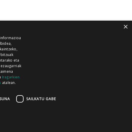
×
 informazioa
lbidea,
skaintzeko,
rbitzuak
etarako eta
 ezaugarriak
 baimena
zu
Iragarkien
k
atalean.
EITIA GUKA
AZKOITIA GUKA
BARRENA
GUKA
GUKA TELEBISTA
HIRUKA
SUNA
SAILKATU GABE
Z GUKA
ZUMAIA GUKA
28 KANALA