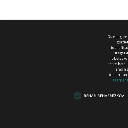
Gu eta gure
gordet
identifika
iragark
hobetzeko
beste batzu
erabili
beharrean 
ezarpen
AIARALDEA
AIKOR
AIURRI
ALEA
BEGITU
ERRAN
EUSKALERRIA IRRA
BEHAR-BEHARREZKOA
KRONIKA
MAILOPE
NOAUA
O