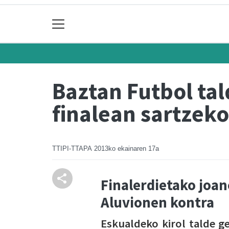
Baztan Futbol ta
finalean sartzeko
TTIPI-TTAPA
2013ko ekainaren 17a
Finalerdietako joan
Aluvionen kontra
Eskualdeko kirol talde g