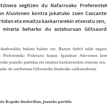
itzinera segitzen du Nafarroako Preferente
an Aluvionen kontra jokatuko zuen Cascante
rtidan eta emaitza kaxkarrarekin etxeratu zen, 
, miraria beharko du asteburuan Giltxaurd
 denboraldia bukatu badute ere, Baztan futbol talde nagus
ko Preferenteko Federazio kopan. Igandean Aluvionen kont
etako joaneko partidan eta emaitza kaxkarrarekin etxeratu zen,
arko du asteburuan Giltxaurdin finalerako sailkatzekotan.
io Kopako finalerdian, joaneko partida