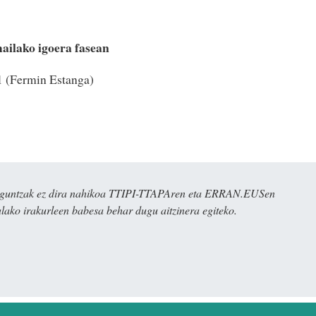
ailako igoera fasean
 (Fermin Estanga)
ulaguntzak ez dira nahikoa TTIPI-TTAPAren eta ERRAN.EUSen
alako irakurleen babesa behar dugu aitzinera egiteko.