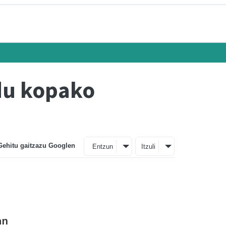
du kopako
Gehitu gaitzazu Googlen
Entzun
Itzuli
an