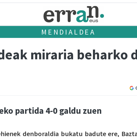
MENDIALDEA
ldeak miraria beharko 
eko partida 4-0 galdu zuen
ehienek denboraldia bukatu badute ere, Bazt