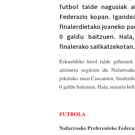
futbol talde nagusiak a
Federazio kopan. Igande
finalerdietako joaneko pa
0 galdu baitzuen. Hala
finalerako sailkatzekotan.
Eskualdeko kirol talde gehienek
aitzinera segitzen du Nafarroa
jokatuko zuen Cascanten, finalerdi
0 galdu baitzuen. Hala, miraria beh
FUTBOLA
Nafarroako Preferenteko Federaz