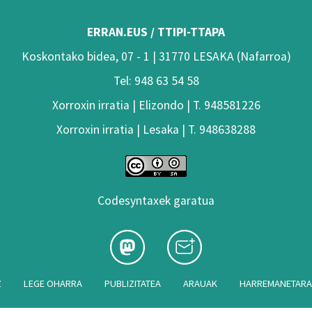
ERRAN.EUS / TTIPI-TTAPA
Koskontako bidea, 07 - 1 | 31770 LESAKA (Nafarroa)
Tel: 948 63 54 58
Xorroxin irratia | Elizondo | T. 948581226
Xorroxin irratia | Lesaka | T. 948638288
Codesyntaxek garatua
Z
LEGE OHARRA
PUBLIZITATEA
ARAUAK
HARREMANETAR