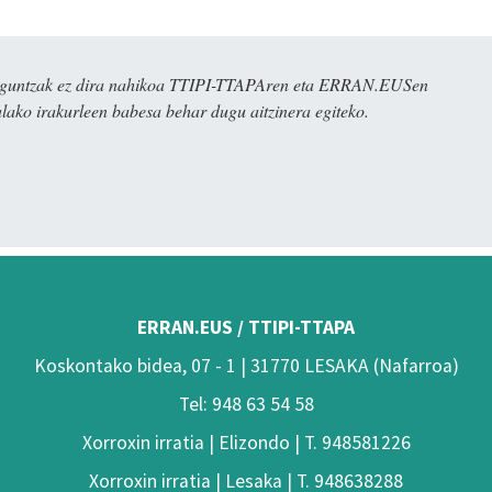
ulaguntzak ez dira nahikoa TTIPI-TTAPAren eta ERRAN.EUSen
alako irakurleen babesa behar dugu aitzinera egiteko.
ERRAN.EUS / TTIPI-TTAPA
Koskontako bidea, 07 - 1 | 31770 LESAKA (Nafarroa)
Tel: 948 63 54 58
Xorroxin irratia | Elizondo | T. 948581226
Xorroxin irratia | Lesaka | T. 948638288