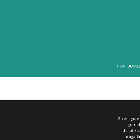
HONI BURU
Gu eta gure
gordet
identifika
iragark