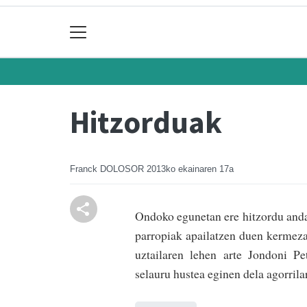
Hitzorduak
Franck DOLOSOR
2013ko ekainaren 17a
Ondoko egunetan ere hitzordu anda
parropiak apailatzen duen kermeza 
uztailaren lehen arte Jondoni Pe
selauru hustea eginen dela agorril