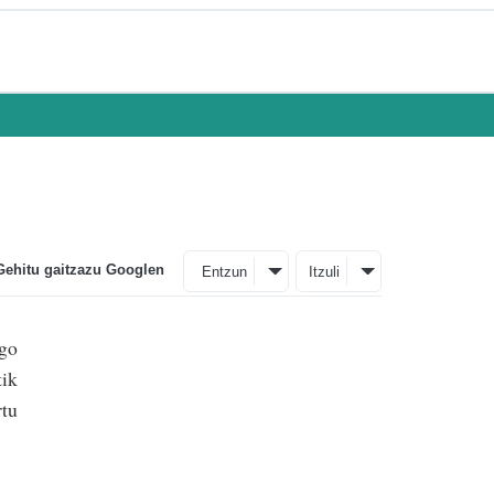
Gehitu gaitzazu Googlen
Entzun
Itzuli
ago
tik
rtu