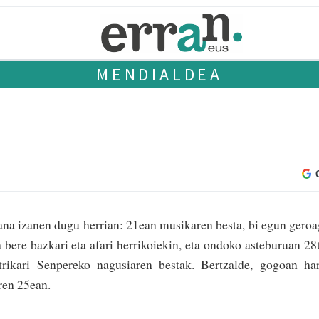
MENDIALDEA
na izanen dugu herrian: 21ean musikaren besta, bi egun gero
bere bazkari eta afari herrikoiekin, eta ondoko asteburuan 28
trikari Senpereko nagusiaren bes­tak. Bertzalde, gogoan ha
aren 25ean.