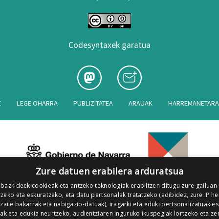
Codesyntaxek garatua
Z
LEGE OHARRA
PUBLIZITATEA
ARAUAK
HARREMANETAR
Zure datuen erabilera arduratsua
 bazkideek cookieak eta antzeko teknologiak erabiltzen ditugu zure gailuan
zeko eta eskuratzeko, eta datu pertsonalak tratatzeko (adibidez, zure IP he
tzaile bakarrak eta nabigazio-datuak), iragarki eta eduki pertsonalizatuak e
iak eta edukia neurtzeko, audientziaren inguruko ikuspegiak lortzeko eta ze