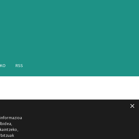
AKO
RSS
×
 informazioa
lbidea,
skaintzeko,
rbitzuak