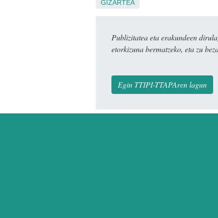
GIZARTEA
Publizitatea eta erakundeen dir
etorkizuna bermatzeko, eta zu bez
Egin TTIPI-TTAPAren lagun