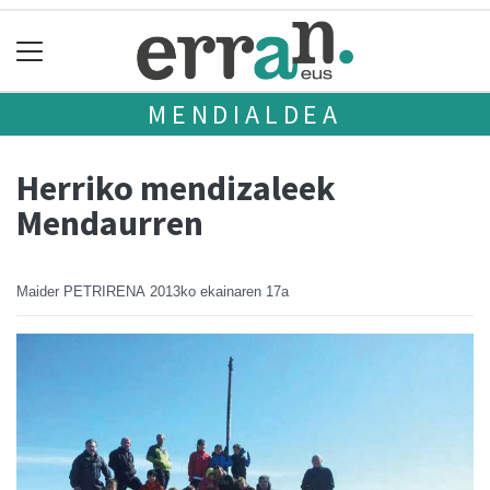
MENDIALDEA
Herriko mendizaleek
Mendaurren
Maider PETRIRENA
2013ko ekainaren 17a