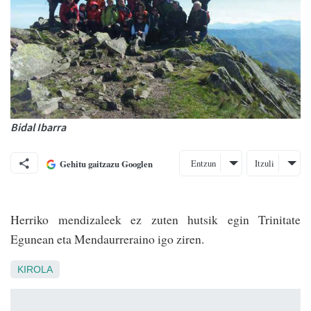
Bidal Ibarra
Entzun
Itzuli
Gehitu gaitzazu Googlen
Herriko mendizaleek ez zuten hutsik egin Trinitate
Egunean eta Mendaurreraino igo ziren.
KIROLA