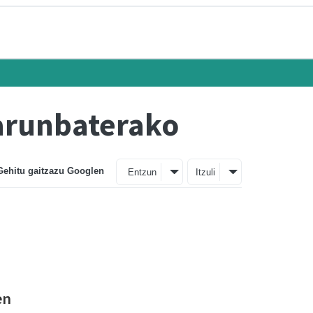
larunbaterako
Gehitu gaitzazu Googlen
Entzun
Itzuli
en