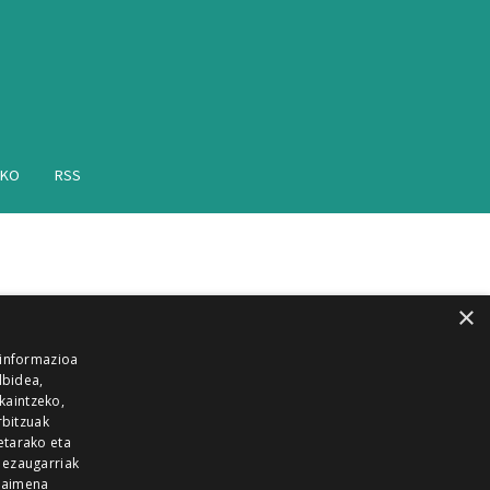
AKO
RSS
×
 informazioa
lbidea,
skaintzeko,
rbitzuak
etarako eta
 ezaugarriak
 baimena