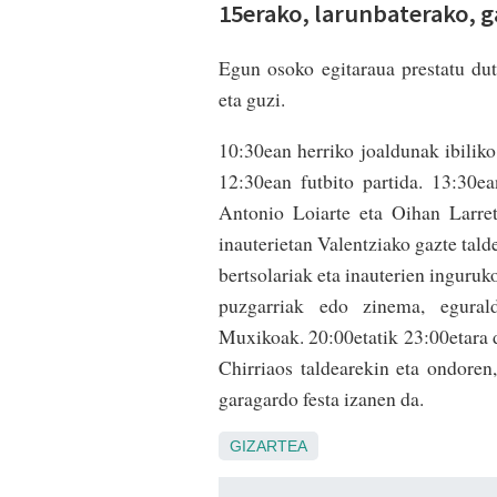
15erako, larunbaterako, g
Egun osoko egitaraua prestatu du
eta guzi.
10:30ean herriko joaldunak ibiliko
12:30ean futbito partida. 13:30e
Antonio Loiarte eta Oihan Larret
inauterietan Valentziako gazte tald
bertsolariak eta inauterien inguru
puzgarriak edo zinema, egurald
Muxikoak. 20:00etatik 23:00etara 
Chirriaos taldearekin eta ondoren
garagardo festa izanen da.
GIZARTEA