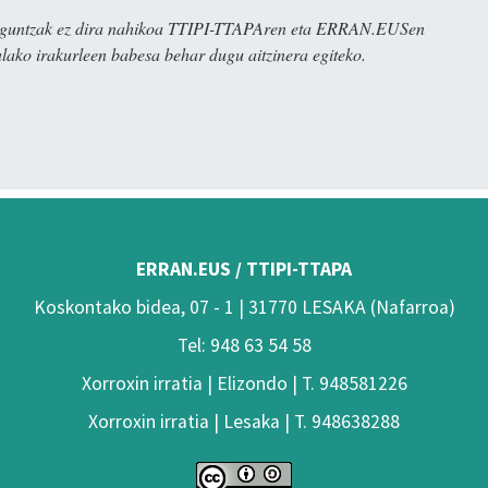
ulaguntzak ez dira nahikoa TTIPI-TTAPAren eta ERRAN.EUSen
alako irakurleen babesa behar dugu aitzinera egiteko.
ERRAN.EUS / TTIPI-TTAPA
Koskontako bidea, 07 - 1 | 31770 LESAKA (Nafarroa)
Tel: 948 63 54 58
Xorroxin irratia | Elizondo | T. 948581226
Xorroxin irratia | Lesaka | T. 948638288