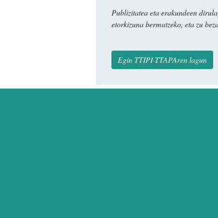
Publizitatea eta erakundeen dir
etorkizuna bermatzeko, eta zu bez
Egin TTIPI-TTAPAren lagun