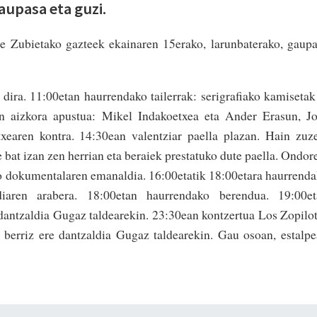
aupasa eta guzi.
te Zubietako gazteek ekainaren 15erako, larunbaterako, gaup
 dira. 11:00etan haurrendako tailerrak: serigrafiako kamiset
an aizkora apustua: Mikel Indakoetxea eta Ander Erasun, J
xearen kontra. 14:30ean valentziar paella plazan. Hain zuz
e bat izan zen herrian eta beraiek prestatuko dute paella. Ondor
ko dokumentalaren emanaldia. 16:00etatik 18:00etara haurrend
iaren arabera. 18:00etan haurrendako berendua. 19:00et
dantzaldia Gugaz taldearekin. 23:30ean kontzertua Los Zopilo
, berriz ere dantzaldia Gugaz taldearekin. Gau osoan, estalp