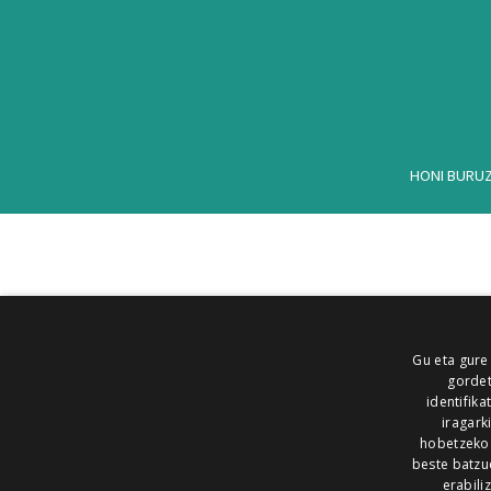
HONI BURU
Gu eta gure
gordet
identifika
iragark
hobetzeko
beste batzu
erabili