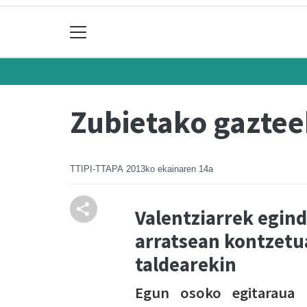
Zubietako gaztee
TTIPI-TTAPA
2013ko ekainaren 14a
Valentziarrek egind
arratsean kontzetua
taldearekin
Egun osoko egitaraua 