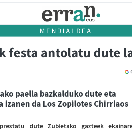
MENDIALDEA
k festa antolatu dute 
ako paella bazkalduko dute eta
 izanen da Los Zopilotes Chirriaos
prestatu dute Zubietako gazteek ekainar