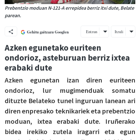
Prebentzio moduan N-121-A errepidea berriz itxi dute, Belate
parean.
Entzun
Itzuli
Gehitu gaitzazu Googlen
Azken egunetako euriteen
ondorioz, asteburuan berriz ixtea
erabaki dute
Azken egunetan izan diren euriteen
ondorioz, lur mugimenduak somatu
dituzte Belateko tunel inguruan lanean ari
diren enpresako teknikariek eta prebentzio
moduan, ixtea erabaki dute. Iruñerako
bidea irekiko zutela iragarri eta egun