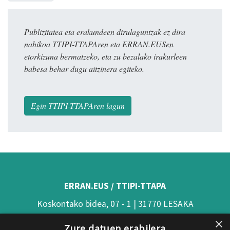
Publizitatea eta erakundeen dirulaguntzak ez dira
nahikoa TTIPI-TTAPAren eta ERRAN.EUSen
etorkizuna bermatzeko, eta zu bezalako irakurleen
babesa behar dugu aitzinera egiteko.
Egin TTIPI-TTAPAren lagun
ERRAN.EUS / TTIPI-TTAPA
Koskontako bidea, 07 - 1 | 31770 LESAKA
×
(Nafarroa)
Zure datuen erabilera