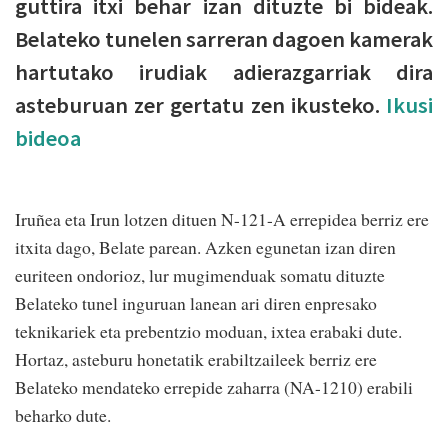
guttira itxi behar izan dituzte bi bideak.
Belateko tunelen sarreran dagoen kamerak
hartutako irudiak adierazgarriak dira
asteburuan zer gertatu zen ikusteko.
Ikusi
bideoa
Iruñea eta Irun lotzen dituen N-121-A errepidea berriz ere
itxita dago, Belate parean. Azken egunetan izan diren
euriteen ondorioz, lur mugimenduak somatu dituzte
Belateko tunel inguruan lanean ari diren enpresako
teknikariek eta prebentzio moduan, ixtea erabaki dute.
Hortaz, asteburu honetatik erabiltzaileek berriz ere
Belateko mendateko errepide zaharra (NA-1210) erabili
beharko dute.