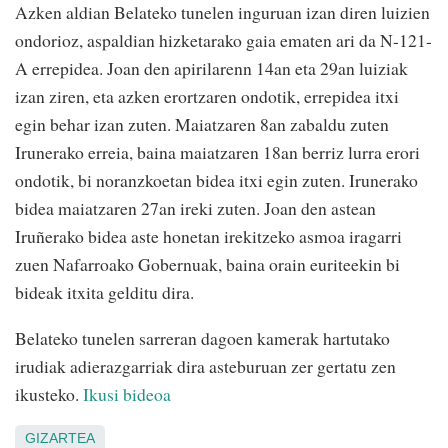
Azken aldian Belateko tunelen inguruan izan diren luizien
ondorioz, aspaldian hizketarako gaia ematen ari da N-121-
A errepidea. Joan den apirilarenn 14an eta 29an luiziak
izan ziren, eta azken erortzaren ondotik, errepidea itxi
egin behar izan zuten. Maiatzaren 8an zabaldu zuten
Irunerako erreia, baina maiatzaren 18an berriz lurra erori
ondotik, bi noranzkoetan bidea itxi egin zuten. Irunerako
bidea maiatzaren 27an ireki zuten. Joan den astean
Iruñerako bidea aste honetan irekitzeko asmoa iragarri
zuen Nafarroako Gobernuak, baina orain euriteekin bi
bideak itxita gelditu dira.
Belateko tunelen sarreran dagoen kamerak hartutako
irudiak adierazgarriak dira asteburuan zer gertatu zen
ikusteko.
Ikusi bideoa
GIZARTEA