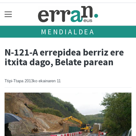
MENDIALDEA
N-121-A errepidea berriz ere
itxita dago, Belate parean
Ttipi-Ttapa
2013ko ekainaren 11