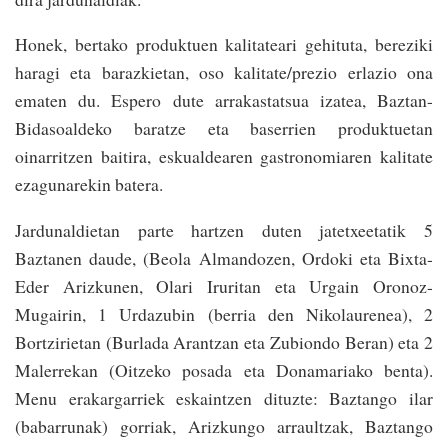
Honek, bertako produktuen kalitateari gehituta, bereziki
haragi eta barazkietan, oso kalitate/prezio erlazio ona
ematen du. Espero dute arrakastatsua izatea, Baztan-
Bidasoaldeko baratze eta baserrien produktuetan
oinarritzen baitira, eskualdearen gastronomiaren kalitate
ezagunarekin batera.
Jardunaldietan parte hartzen duten jatetxeetatik 5
Baztanen daude, (Beola Almandozen, Ordoki eta Bixta-
Eder Arizkunen, Olari Iruritan eta Urgain Oronoz-
Mugairin, 1 Urdazubin (berria den Nikolaurenea), 2
Bortzirietan (Burlada Arantzan eta Zubiondo Beran) eta 2
Malerrekan (Oitzeko posada eta Donamariako benta).
Menu erakargarriek eskaintzen dituzte: Baztango ilar
(babarrunak) gorriak, Arizkungo arraultzak, Baztango