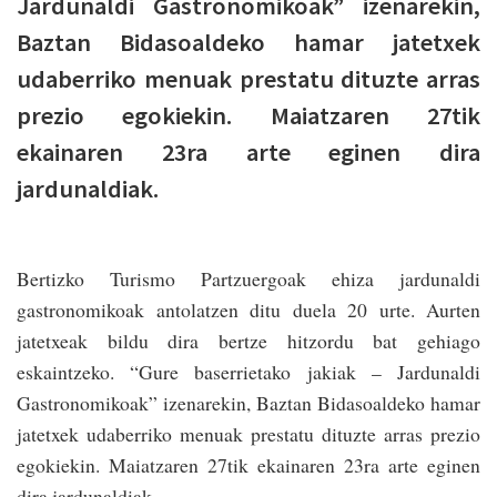
Jardunaldi Gastronomikoak” izenarekin,
Baztan Bidasoaldeko hamar jatetxek
udaberriko menuak prestatu dituzte arras
prezio egokiekin. Maiatzaren 27tik
ekainaren 23ra arte eginen dira
jardunaldiak.
Bertizko Turismo Partzuergoak ehiza jardunaldi
gastronomikoak antolatzen ditu duela 20 urte. Aurten
jatetxeak bildu dira bertze hitzordu bat gehiago
eskaintzeko. “Gure baserrietako jakiak – Jardunaldi
Gastronomikoak” izenarekin, Baztan Bidasoaldeko hamar
jatetxek udaberriko menuak prestatu dituzte arras prezio
egokiekin. Maiatzaren 27tik ekainaren 23ra arte eginen
dira jardunaldiak.