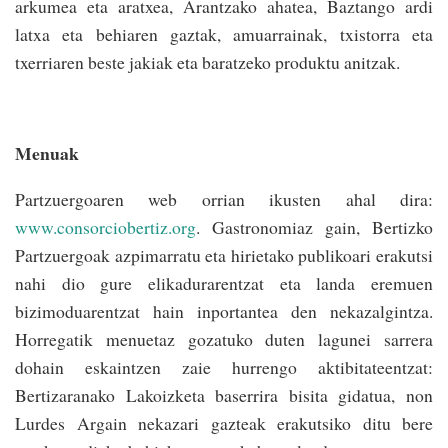
arkumea eta aratxea, Arantzako ahatea, Baztango ardi
latxa eta behiaren gaztak, amuarrainak, txistorra eta
txerriaren beste jakiak eta baratzeko produktu anitzak.
Menuak
Partzuergoaren web orrian ikusten ahal dira:
www.consorciobertiz.org
. Gastronomiaz gain, Bertizko
Partzuergoak azpimarratu eta hirietako publikoari erakutsi
nahi dio gure elikadurarentzat eta landa eremuen
bizimoduarentzat hain inportantea den nekazalgintza.
Horregatik menuetaz gozatuko duten lagunei sarrera
dohain eskaintzen zaie hurrengo aktibitateentzat:
Bertizaranako Lakoizketa baserrira bisita gidatua, non
Lurdes Argain nekazari gazteak erakutsiko ditu bere