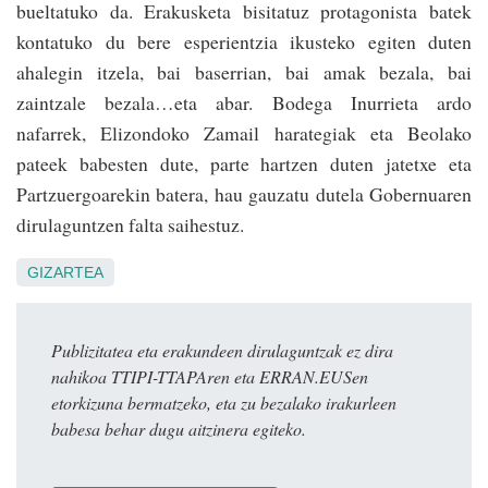
bueltatuko da. Erakusketa bisitatuz protagonista batek
kontatuko du bere esperientzia ikusteko egiten duten
ahalegin itzela, bai baserrian, bai amak bezala, bai
zaintzale bezala…eta abar. Bodega Inurrieta ardo
nafarrek, Elizondoko Zamail harategiak eta Beolako
pateek babesten dute, parte hartzen duten jatetxe eta
Partzuergoarekin batera, hau gauzatu dutela Gobernuaren
dirulaguntzen falta saihestuz.
GIZARTEA
Publizitatea eta erakundeen dirulaguntzak ez dira
nahikoa TTIPI-TTAPAren eta ERRAN.EUSen
etorkizuna bermatzeko, eta zu bezalako irakurleen
babesa behar dugu aitzinera egiteko.