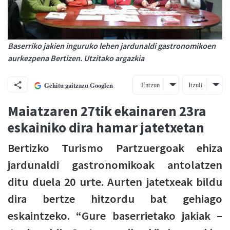
Baserriko jakien inguruko lehen jardunaldi gastronomikoen
aurkezpena Bertizen. Utzitako argazkia
Entzun
Itzuli
Gehitu gaitzazu Googlen
Maiatzaren 27tik ekainaren 23ra
eskainiko dira hamar jatetxetan
Bertizko Turismo Partzuergoak ehiza
jardunaldi gastronomikoak antolatzen
ditu duela 20 urte. Aurten jatetxeak bildu
dira bertze hitzordu bat gehiago
eskaintzeko. “Gure baserrietako jakiak –