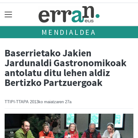
MENDIALDEA
Baserrietako Jakien
Jardunaldi Gastronomikoak
antolatu ditu lehen aldiz
Bertizko Partzuergoak
TTIPI-TTAPA
2013ko maiatzaren 27a