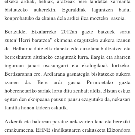
etxeko ardiak, behiak, aratxeak bere landetxe xarmanta
bisitatzeko aukerekin. Eguraldiak laguntzen badu,
konprobatuko da ekaina dela ardiei ilea mozteko sasoia.
Bertzalde, Etxalarreko 2012an gazte batzuek sortu
zuten“Herri baratzea” ekimena ezagutzeko aukera izanen
da. Helburua dute elkarlaneko edo auzolana bultzatzea eta
berreskuratu aitzineko ezagutzak lurra, ilargia eta abarren
inguruan janari osasungarri eta ekologikoak lortzeko.
Bertizaranan ere, Ardiarana gasnategia bisitatzeko aukera
izanen da. Bere ardi gasna Pirinioetako gazta
hoberenetariko sariak lortu ditu zenbait aldiz. Bistan eskuz
egiten den ekoipeana pausuz pausu ezagutuko da, nekazari
familia honen kideen eskutik.
Azkenik eta balorean paratuz nekazarien lana eta bereziki
emakumeena, EHNE sindikatuaren erakusketa Elizondora