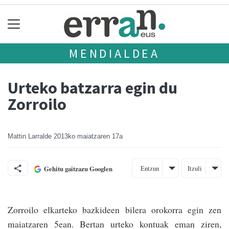
MENDIALDEA
Urteko batzarra egin du
Zorroilo
Mattin Larralde
2013ko maiatzaren 17a
Entzun
Itzuli
Gehitu gaitzazu Googlen
Zorroilo elkarteko bazkideen bilera orokorra egin zen
maia­tzaren 5ean. Bertan urteko kontuak eman ziren,