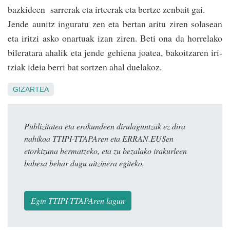
bazkideen sarrerak eta irteerak eta bertze zenbait gai.
Jende aunitz inguratu zen eta bertan aritu ziren solasean
eta iritzi asko onartuak izan ziren. Beti ona da ho­rrelako
bileratara ahalik eta jende gehiena joatea, bakoitzaren iri­
tziak ideia berri bat sor­tzen ahal duelakoz.
GIZARTEA
Publizitatea eta erakundeen dirulaguntzak ez dira
nahikoa TTIPI-TTAPAren eta ERRAN.EUSen
etorkizuna bermatzeko, eta zu bezalako irakurleen
babesa behar dugu aitzinera egiteko.
Egin TTIPI-TTAPAren lagun