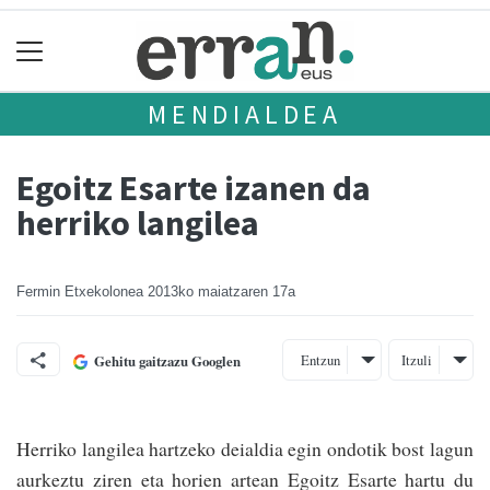
MENDIALDEA
Egoitz Esarte izanen da
herriko langilea
Fermin Etxekolonea
2013ko maiatzaren 17a
Entzun
Itzuli
Gehitu gaitzazu Googlen
Herriko langilea har­tzeko deialdia egin ondotik bost lagun
aurkeztu ziren eta horien artean Egoitz Esarte hartu du