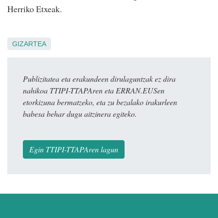
Herriko Etxeak.
GIZARTEA
Publizitatea eta erakundeen dirulaguntzak ez dira
nahikoa TTIPI-TTAPAren eta ERRAN.EUSen
etorkizuna bermatzeko, eta zu bezalako irakurleen
babesa behar dugu aitzinera egiteko.
Egin TTIPI-TTAPAren lagun