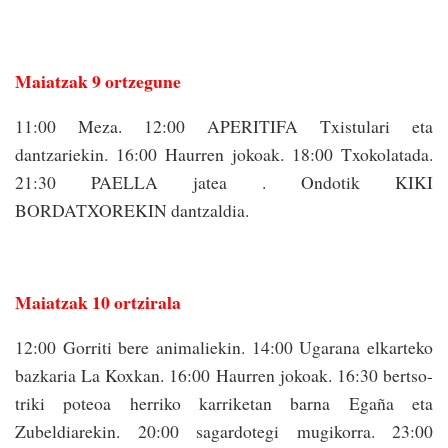
Maiatzak 9 ortzegune
11:00 Meza. 12:00 APERITIFA Txistulari eta
dantzariekin. 16:00 Haurren jokoak. 18:00 Txo­kolatada.
21:30 PAELLA jatea . Ondotik KIKI
BORDATXOREKIN dantzaldia.
Maiatzak 10 ortzirala
12:00 Gorriti bere animaliekin. 14:00 Ugarana elkarteko
bazkaria La Koxkan. 16:00 Haurren jokoak. 16:30 bertso-
triki poteoa herriko karriketan barna Egaña eta
Zubeldiarekin. 20:00 sagardotegi mugikorra. 23:00