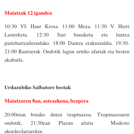
Maiatzak 12 igandea
10:30 VI. Haur Krosa. 11:00 Meza. 11:30 V. Herri
Lasterketa. 12:30 Sari banaketa eta luntxa
partehartzaileendako. 18:00 Dantza erakustaldia. 19:30-
21:00 Rantxerak. Ondotik lagun arteko afariak eta besten
akabaila.
Urdazubiko Salbatore bestak
Maiatzaren 8an, asteazkena, bezpera
20:00etan botako duten txupinazoa. Txupinazoaren
ondotik, 21:30ean Plazan afaria Modesto
akordeolariarekin.