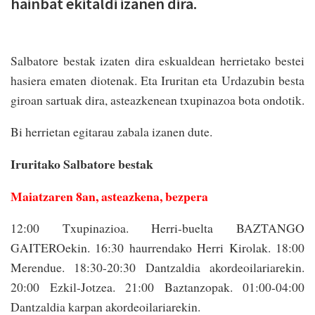
hainbat ekitaldi izanen dira.
Salbatore bestak izaten dira eskualdean herrietako bestei
hasiera ematen diotenak. Eta Iruritan eta Urdazubin besta
giroan sartuak dira, asteazkenean txupinazoa bota ondotik.
Bi herrietan egitarau zabala izanen dute.
Iruritako Salbatore bestak
Maiatzaren 8an, asteazkena, bezpera
12:00 Txupinazioa. Herri-buelta BAZTANGO
GAITEROekin. 16:30 haurrendako Herri Kirolak. 18:00
Merendue. 18:30-20:30 Dantzaldia akordeoilariarekin.
20:00 Ezkil-Jotzea. 21:00 Baztanzopak. 01:00-04:00
Dantzaldia karpan akordeoilariarekin.