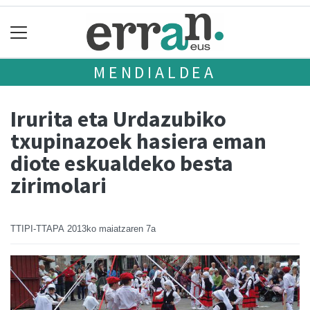
MENDIALDEA
Irurita eta Urdazubiko
txupinazoek hasiera eman
diote eskualdeko besta
zirimolari
TTIPI-TTAPA
2013ko maiatzaren 7a