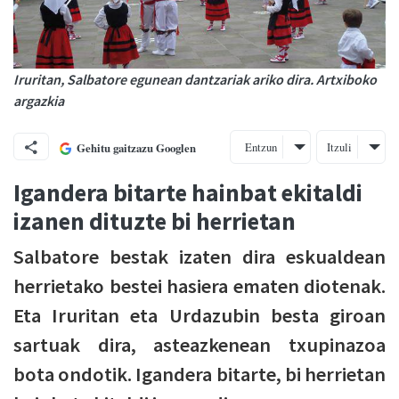
Iruritan, Salbatore egunean dantzariak ariko dira. Artxiboko
argazkia
Entzun
Itzuli
Gehitu gaitzazu Googlen
Igandera bitarte hainbat ekitaldi
izanen dituzte bi herrietan
Salbatore bestak izaten dira eskualdean
herrietako bestei hasiera ematen diotenak.
Eta Iruritan eta Urdazubin besta giroan
sartuak dira, asteazkenean txupinazoa
bota ondotik. Igandera bitarte, bi herrietan