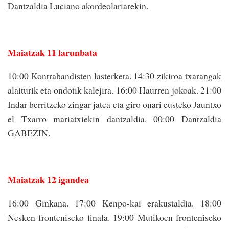
Dantzaldia Luciano akordeolariarekin.
Maiatzak 11 larunbata
10:00 Kontrabandisten lasterketa. 14:30 zikiroa txarangak
alaiturik eta ondotik kalejira. 16:00 Haurren jokoak. 21:00
Indar berritzeko zingar jatea eta giro onari eusteko Jauntxo
el Txarro mariatxiekin dantzaldia. 00:00 Dantzaldia
GABEZIN.
Maiatzak 12 igandea
16:00 Ginkana. 17:00 Kenpo-kai erakustaldia. 18:00
Nesken fronteniseko finala. 19:00 Mutikoen fronteniseko