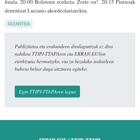
finala. 20:00 Boletoen zozketa: Zorte on!. 20:15 Pintxoak
denentzat Luciano akordeolariarekin.
GIZARTEA
Publizitatea eta erakundeen dirulaguntzak ez dira
nahikoa TTIPI-TTAPAren eta ERRAN.EUSen
etorkizuna bermatzeko, eta zu bezalako irakurleen
babesa behar dugu aitzinera egiteko.
Egin TTIPI-TTAPAren lagun