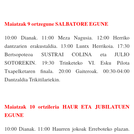
Maiatzak 9 ortzegune SALBATORE EGUNE
10:00 Dianak. 11:00 Meza Nagusia. 12:00 Herriko
dantzarien era­kustaldia. 13:00 Luntx Herrikoia. 17:30
Bertsopoteoa SUSTRAI COLINA eta JULIO
SOTOREKIN. 19:30 Trinketeko VI. Esku Pilota
Txapelketaren finala. 20:00 Gaiteroak. 00:30-04:00
Dantzaldia Trikitilari­ekin.
Maiatzak 10 ortzileria HAUR ETA JUBILATUEN
EGUNE
10:00 Dianak. 11:00 Haurren jokoak Erreboteko plazan.