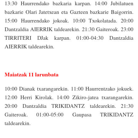
13:30 Haurrendako bazkaria karpan. 14:00 Jubilatuen
bazkarie Olari Jatetxean eta Gazteen bazkarie Baigorrin.
15:00 Haurrendako jokoak. 10:00 Txokolatada. 20:00
Dantzaldia AIERRIK taldearekin. 21:30 Gaiteroak. 23:00
TIRRITERI DJak karpan. 01:00-04:30 Dantzaldia
AIERRIK taldearekin.
Maiatzak 11 larunbata
10:00 Dianak txarangarekin. 11:00 Haurrentzako jokuek.
12:00 Herri Kirolak. 14:00 Zikiro-jatea txarangarekin.
20:00 Dantzaldia TRIKIDANTZ taldearekin. 21:30
Gaiteroak. 01:00-05:00 Gaupasa TRIKIDANTZ
taldearekin.