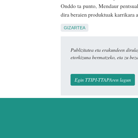
Onddo ta punto, Mendaur pentsuak,
dira beraien produktuak karrikara 
GIZARTEA
Publizitatea eta erakundeen dir
etorkizuna bermatzeko, eta zu bez
Egin TTIPI-TTAPAren lagun