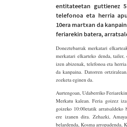
entitateetan guttienez 
telefonoa eta herria apu
10era martxan da kanpaina
feriarekin batera, arratsa
Doneztebarrak merkatari elkarteak
merkatari elkarteko denda, tailer,
izen abizenak, telefonoa eta herri
da kanpaina. Datorren ortziralean
zozketa eginen da.
Aurtengoan, Udaberriko Feriarekin 
Merkatu kalean. Feria goizez iza
goizeko 10:00etatik arratsaldeko 8
ere izanen dira. Zehazki, Amay
belardenda, Kosma arropadenda, 