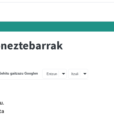
oneztebarrak
Gehitu gaitzazu Googlen
Entzun
Itzuli
u.
ta