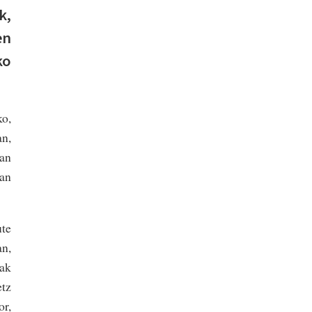
k,
en
ko
ko,
an,
xan
tan
ute
an,
eak
tz
or,