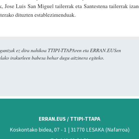
 Jose Luis San Miguel tailerrak eta Santestena tailerrak iza
aterako dituzten establezimenduak.
ulaguntzak ez dira nahikoa TTIPI-TTAPAren eta ERRAN.EUSen
alako irakurleen babesa behar dugu aitzinera egiteko.
ERRAN.EUS / TTIPI-TTAPA
Koskontako bidea, 07 - 1 | 31770 LESAKA (Nafarroa)