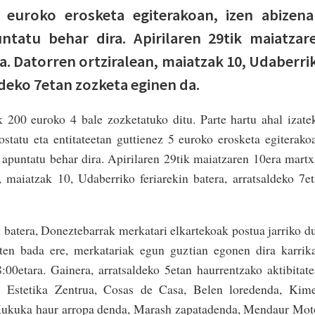
5 euroko erosketa egiterakoan, izen abizena
ntatu behar dira. Apirilaren 29tik maiatzar
. Datorren ortziralean, maiatzak 10, Udaberri
ldeko 7etan zozketa eginen da.
 200 euroko 4 bale zozketatuko ditu. Parte hartu ahal izate
 ostatu eta entitateetan guttienez 5 euroko erosketa egiterako
a apuntatu behar dira. Apirilaren 29tik maiatzaren 10era mart
, maiatzak 10, Udaberriko feriarekin batera, arratsaldeko 7e
batera, Doneztebarrak merkatari elkartekoak postua jarriko d
ten bada ere, merkatariak egun guztian egonen dira karrik
:00etara. Gainera, arratsaldeko 5etan haurrentzako aktibitat
a Estetika Zentrua, Cosas de Casa, Belen loredenda, Kime
Kukuka haur arropa denda, Marash zapatadenda, Mendaur Mot