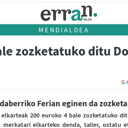
MENDIALDEA
ale zozketatuko ditu D
daberriko Ferian eginen da zozketa
elkarteak 200 euroko 4 bale zozketatuko dit
, merkatari elkarteko denda, tailer, ostatu e