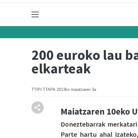
200 euroko lau b
elkarteak
TTIPI-TTAPA
2013ko maiatzaren 3a
Maiatzaren 10eko U
Doneztebarrak merkatari 
Parte hartu ahal izateko