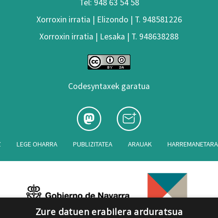
Tel: 948 63 54 58
Xorroxin irratia | Elizondo | T. 948581226
Xorroxin irratia | Lesaka | T. 948638288
Codesyntaxek garatua
Z
LEGE OHARRA
PUBLIZITATEA
ARAUAK
HARREMANETAR
Zure datuen erabilera arduratsua