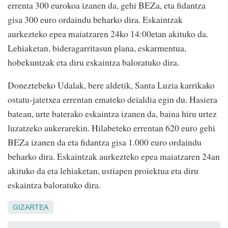
errenta 300 eurokoa izanen da, gehi BEZa, eta fidantza
gisa 300 euro ordaindu beharko dira. Eskaintzak
aurkezteko epea maiatzaren 24ko 14:00etan akituko da.
Lehiaketan, bideragarritasun plana, eskarmentua,
hobekuntzak eta diru eskaintza baloratuko dira.
Doneztebeko Udalak, bere aldetik, Santa Luzia karrikako
ostatu-jatetxea errentan emateko deialdia egin du. Hasiera
batean, urte baterako eskaintza izanen da, baina hiru urtez
luzatzeko aukerarekin. Hilabeteko errentan 620 euro gehi
BEZa izanen da eta fidantza gisa 1.000 euro ordaindu
beharko dira. Eskaintzak aurkezteko epea maiatzaren 24an
akituko da eta lehiaketan, ustiapen proiektua eta diru
eskaintza baloratuko dira.
GIZARTEA