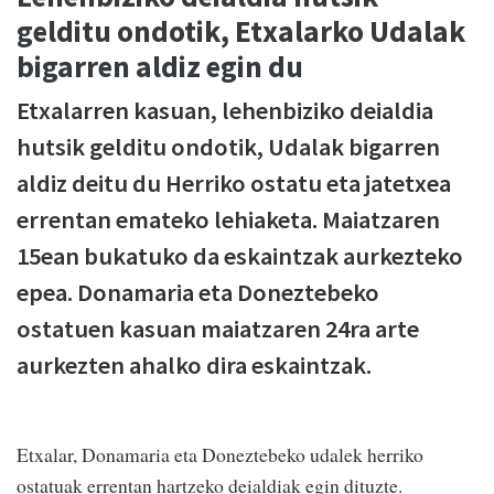
gelditu ondotik, Etxalarko Udalak
bigarren aldiz egin du
Etxalarren kasuan, lehenbiziko deialdia
hutsik gelditu ondotik, Udalak bigarren
aldiz deitu du Herriko ostatu eta jatetxea
errentan emateko lehiaketa. Maiatzaren
15ean bukatuko da eskaintzak aurkezteko
epea. Donamaria eta Doneztebeko
ostatuen kasuan maiatzaren 24ra arte
aurkezten ahalko dira eskaintzak.
Etxalar, Donamaria eta Doneztebeko udalek herriko
ostatuak errentan hartzeko deialdiak egin dituzte.