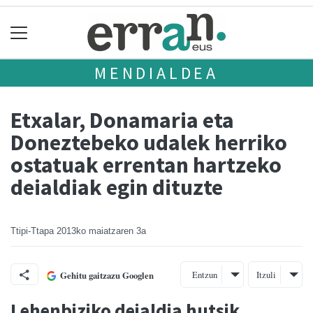
MENDIALDEA
Etxalar, Donamaria eta
Doneztebeko udalek herriko
ostatuak errentan hartzeko
deialdiak egin dituzte
Ttipi-Ttapa
2013ko maiatzaren 3a
Entzun
Itzuli
Gehitu gaitzazu Googlen
Lehenbiziko deialdia hutsik