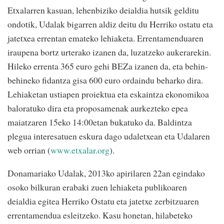
Etxalarren kasuan, lehenbiziko deialdia hutsik gelditu
ondotik, Udalak bigarren aldiz deitu du Herriko ostatu eta
jatetxea errentan emateko lehiaketa. Errentamenduaren
iraupena bortz urterako izanen da, luzatzeko aukerarekin.
Hileko errenta 365 euro gehi BEZa izanen da, eta behin-
behineko fidantza gisa 600 euro ordaindu beharko dira.
Lehiaketan ustiapen proiektua eta eskaintza ekonomikoa
baloratuko dira eta proposamenak aurkezteko epea
maiatzaren 15eko 14:00etan bukatuko da. Baldintza
plegua interesatuen eskura dago udaletxean eta Udalaren
web orrian (
www.etxalar.org
).
Donamariako Udalak, 2013ko apirilaren 22an egindako
osoko bilkuran erabaki zuen lehiaketa publikoaren
deialdia egitea Herriko Ostatu eta jatetxe zerbitzuaren
errentamendua esleitzeko. Kasu honetan, hilabeteko