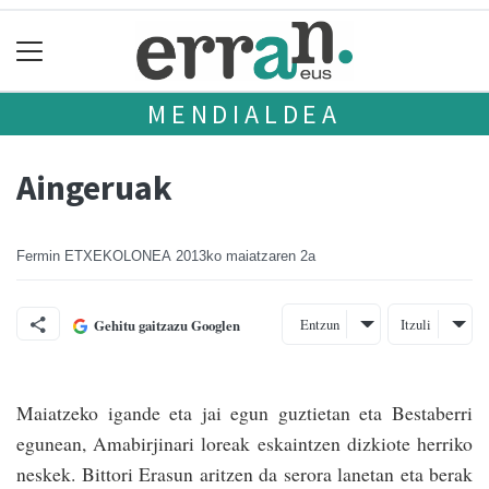
MENDIALDEA
Aingeruak
Fermin ETXEKOLONEA
2013ko maiatzaren 2a
Entzun
Itzuli
Gehitu gaitzazu Googlen
Maiatzeko igande eta jai egun guztietan eta Bestaberri
egunean, Amabirjinari loreak eskaintzen dizkiote he­rriko
neskek. Bittori Erasun ari­tzen da serora lanetan eta berak