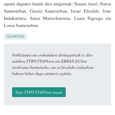
aipatu digunez hauek dira ain­geruak: Naiara Ansó, Naroa
Santesteban, Garaxi Santesteban, Ixone Elizalde, Jone
Indakoetxea, Saioa Mariezkurrena, Luaia Fagoaga eta
Lorea Santesteban.
GIZARTEA
Publizitatea eta erakundeen dirulaguntzak ez dira
nahikoa TTIPI-TTAPAren eta ERRAN.EUSen
etorkizuna bermatzeko, eta zu bezalako irakurleen
babesa behar dugu aitzinera egiteko.
Egin TTIPI-TTAPAren lagun